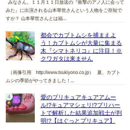
みなさん、１１月１１日放送の『衝撃のアノ人に会って
みた』に出演される山本華世さんという人物をご存知で
すか？ 山本華世さんとは福...
都会でカブトムシを捕まえよ
う！カブトムシが大量に集まる
木『シマトネリコ』に注目！※
クワガタは来ません
（画像引用 http://www.tsukiyono.co.jp） 夏、カブト
ムシの季節がやってきました！...
愛のプリキュアキュアアムー
ル!?キュアマシェリ!?プリハー
トで解析した結果追加戦士が判
明!?【はぐっとプリキュア】