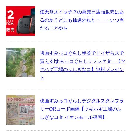
任天堂スイッチ２の発売日店頭販売はあ
るのか？どこも抽選外れた・・・いつ当
たることやら
映画すみっコぐらし半券でトイザらスで
貰える!すみっコぐらしリフレクター【ツ
ギハギ工場のふしぎなコ】無料プレゼン
ト
映画すみっコぐらしデジタルスタンプラ
リーQRコード画像【ツギハギ工場のふ
しぎなコ in イオンモール福岡】