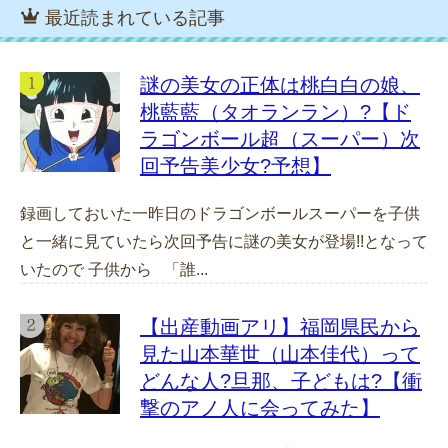
最近読まれている記事
謎の美女の正体は桃白白の娘、
桃藍藍（タオランラン）?【ド
ラゴンボール超（スーパー）次
回予告美少女?予想】
録画しておいた一昨日のドラゴンボールスーパーを子供
と一緒に見ていたら次回予告に謎の美女が登場!!となって
いたので 子供から 「誰...
【出産動画アリ】福岡県民から
見た山本華世（山本佳代）って
どんな人?旦那、子どもは?【衝
撃のアノ人に会ってみた】