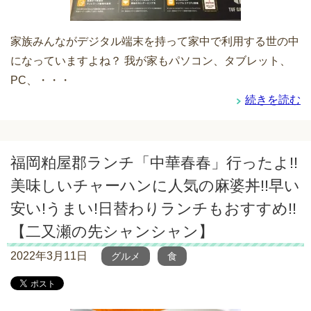
家族みんながデジタル端末を持って家中で利用する世の中
になっていますよね？ 我が家もパソコン、タブレット、
PC、・・・
続きを読む
福岡粕屋郡ランチ「中華春春」行ったよ!!
美味しいチャーハンに人気の麻婆丼!!早い
安い!うまい!日替わりランチもおすすめ!!
【二又瀬の先シャンシャン】
2022年3月11日
グルメ
食