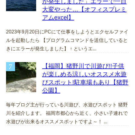
が発生しました」エラーで一日
大変やった…【オフィスプレミ
アムexcel】
2023年9月20日にPCにて仕事をしようとエクセルファイ
ルを起動したら 【プログラムコマンドを送信していると
きにエラーが発生しました】 ↑ というエ...
【福岡】猪野川で川遊び!!子供
が楽しめる涼しいオススメ水遊
びスポット!駐車場もあり【猪野
公園】
毎年ブログ主が行っている川遊び、水遊びスポット 猪野
川を紹介します。 福岡市都心から近く、小さい子連れで
水遊びが出来るオススメスポットですよ～！ ...