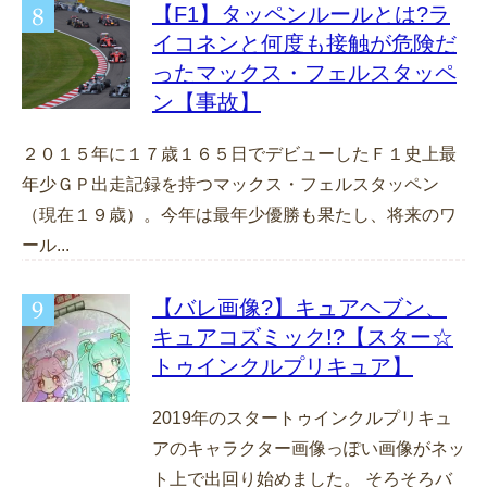
【F1】タッペンルールとは?ラ
イコネンと何度も接触が危険だ
ったマックス・フェルスタッペ
ン【事故】
２０１５年に１７歳１６５日でデビューしたＦ１史上最
年少ＧＰ出走記録を持つマックス・フェルスタッペン
（現在１９歳）。今年は最年少優勝も果たし、将来のワ
ール...
【バレ画像?】キュアヘブン、
キュアコズミック!?【スター☆
トゥインクルプリキュア】
2019年のスタートゥインクルプリキュ
アのキャラクター画像っぽい画像がネッ
ト上で出回り始めました。 そろそろバ