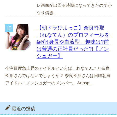
レ画像が出回る時期になってきたのでか
なり信憑...
【朝ドラひよっこ】奈良怜那
（れなてん）のプロフィールを
紹介!身長や血液型、趣味は?前
は普通の正社員だった?!【ノン
シュガー】
今注目度急上昇のアイドルといえば、れなてんこと奈良
怜那さんではないでしょうか？ 奈良怜那さんは日曜朝練
アイドル・ノンシュガーのメンバー。 &nbsp...
最近の投稿