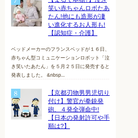
笑い赤ちゃんロボたあ
たん!他にも造形が凄
い進化するお人形も!
【認知症・介護】
ベッドメーカーのフランスベッドが１６日、
赤ちゃん型コミュニケーションロボット「泣
き笑いたあたん」を５月２５日に発売すると
発表しました。 &nbsp...
【京都刃物男男児切り
付け】警官が拳銃発
砲、４発全弾命中!
【日本の発射許可や手
順は?】