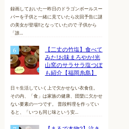
録画しておいた一昨日のドラゴンボールスー
パーを子供と一緒に見ていたら次回予告に謎
の美女が登場!!となっていたので 子供から
「誰...
【二丈の竹塩】食べて
みた!お味まろやか!光
山窯のサラサラ塩つぼ
も紹介【福岡糸島】
日々生活していく上で欠かせない衣食住。
その内、「食」は家族の健康、団欒に欠かせ
ない要素の一つです。 普段料理を作ってい
ると、「いつも同じ味という安...
【まるで本物?】泣き