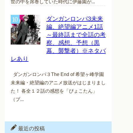
世の中を席巻していた時代に伊藤園が...
ダンガンロンパ3未来
編、絶望編アニメ1話
～最終話まで全話の考
察、感想、予想（黒
幕、襲撃者）※ネタバ
レあり
ダンガンロンパ３The End of 希望ヶ峰学園
未来編・絶望編のアニメ放送がはじまりまし
た！ 各全１２話の感想を「ぴょこたん」
（ブ...
最近の投稿