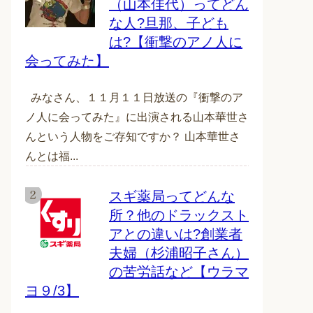
（山本佳代）ってどん
な人?旦那、子ども
は?【衝撃のアノ人に
会ってみた】
みなさん、１１月１１日放送の『衝撃のア
ノ人に会ってみた』に出演される山本華世さ
んという人物をご存知ですか？ 山本華世さ
んとは福...
スギ薬局ってどんな
所？他のドラックスト
アとの違いは?創業者
夫婦（杉浦昭子さん）
の苦労話など【ウラマ
ヨ９/3】