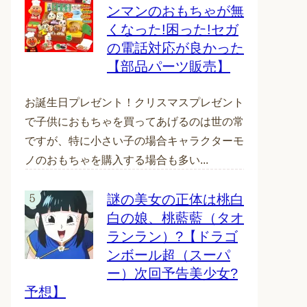
ンマンのおもちゃが無
くなった!困った!セガ
の電話対応が良かった
【部品パーツ販売】
お誕生日プレゼント！クリスマスプレゼント
で子供におもちゃを買ってあげるのは世の常
ですが、特に小さい子の場合キャラクターモ
ノのおもちゃを購入する場合も多い...
謎の美女の正体は桃白
白の娘、桃藍藍（タオ
ランラン）?【ドラゴ
ンボール超（スーパ
ー）次回予告美少女?
予想】