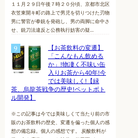
１１月２９日午後７時２０分頃、京都市北区
衣笠東開キ町の路上で男児を切りつけた刃物
男に警官が拳銃を発砲し、男の両脚に命中さ
せ、銃刀法違反と公務執行妨害の疑...
【お茶飲料の変遷】
「こんなもん飲める
か」!物凄く不味い缶
入りお茶から40年!今
では美味しく!【緑
茶、烏龍茶戦争の歴史!ペットボト
ル開発】
※この記事は今では美味しくて当たり前の市
販のお茶飲料の歴史、変遷を偏った個人の感
想の備忘録。個人の感想です。 炭酸飲料が