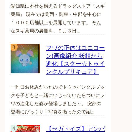
愛知県に本社を構えるドラッグストア『スギ
薬局』 現在では関西・関東・中部を中心に
１０００店舗以上を展開しています。 そん
なスギ薬局の裏側を、９月３日...
フワの正体はユニコー
ン!画像紹介!妖精から
進化【スター☆トゥイ
ンクルプリキュア】
一昨日お休みだったのでトウゥインクルブッ
クを子どもと一緒にいじっていたらついにフ
ワの進化した姿が登場しました～。 突然の
登場にびっくり！写真を撮ったので紹...
【セガトイズ】アンパ