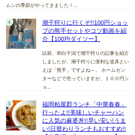
ムシの季節がやってきました！...
潮干狩りに行くぞ!!100円ショッ
プの熊手セットやコツ動画を紹
介【100均ダイソー】
以前、和白干潟で潮干狩りの記事を紹介
しましたが、潮干狩りに便利な道具とい
えば「熊手」ですよね～。 ホームセン
ターなどで売っていますが、１００円シ
ョ...
福岡粕屋郡ランチ「中華春春」
行ったよ!!美味しいチャーハン
に人気の麻婆丼!!早い安い!うま
い!日替わりランチもおすすめ!!