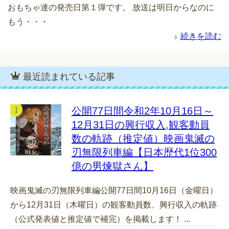
おもちゃ達の発売日第１弾です。 放送は明日からなのに
もう・・・
続きを読む
最近読まれている記事
公開77日間令和2年10月16日～
12月31日の興行収入,観客動員
数の軌跡（推定値）映画鬼滅の
刃無限列車編【日本歴代1位300
億の男煉獄さん】
映画鬼滅の刃無限列車編公開77日間10月16日（金曜日）
から12月31日（木曜日）の観客動員数、興行収入の軌跡
（公式発表値と推定値で補完）を掲載します！ ...