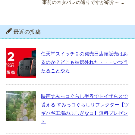
事前のネタバレの通りですが紹介～ ...
最近の投稿
任天堂スイッチ２の発売日店頭販売はあ
るのか？どこも抽選外れた・・・いつ当
たることやら
映画すみっコぐらし半券でトイザらスで
貰える!すみっコぐらしリフレクター【ツ
ギハギ工場のふしぎなコ】無料プレゼン
ト