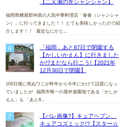
【二又瀬の先シャンシャン】
福岡県糟屋郡仲原の人気中華料理店「春春（シャンシャ
ン）」に行ってきました！！ とても美味しかったので紹
介します！！ 最近なにかと...
「福岡」あと87日で閉園する
【かしいかえん】に行きました
か!?まだなら行こう!【2021年
12月30日で閉園】
100日後に死ぬワニが昨年から今年にかけて話題になっ
ていましたが 福岡市唯一の屋外遊園地である「かしか
えん」も 「あと8...
【バレ画像?】キュアヘブン、
キュアコズミック!?【スター☆