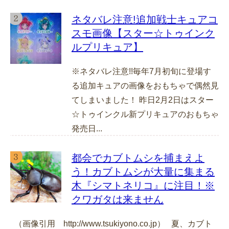
ネタバレ注意!追加戦士キュアコ
スモ画像【スター☆トゥインク
ルプリキュア】
※ネタバレ注意!!毎年7月初旬に登場す
る追加キュアの画像をおもちゃで偶然見
てしまいました！ 昨日2月2日はスター
☆トゥインクル新プリキュアのおもちゃ
発売日...
都会でカブトムシを捕まえよ
う！カブトムシが大量に集まる
木『シマトネリコ』に注目！※
クワガタは来ません
（画像引用 http://www.tsukiyono.co.jp） 夏、カブト