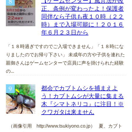
【ゲームセンター】風営法が改
正、条例が変わったよ！保護者
同伴なら子供も夜１０時（２２
時）まで入場可能に！２０１６
年６月２３日から
「１８時過ぎですのでご入場できません」「１８時にな
りましたのでお帰り下さい」 未成年の方や子供を連れた
親御さんはゲームセンターで店員に声を掛けられた経験
の...
都会でカブトムシを捕まえよ
う！カブトムシが大量に集まる
木『シマトネリコ』に注目！※
クワガタは来ません
（画像引用 http://www.tsukiyono.co.jp） 夏、カブト