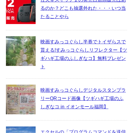
るのか？どこも抽選外れた・・・いつ当
たることやら
映画すみっコぐらし半券でトイザらスで
貰える!すみっコぐらしリフレクター【ツ
ギハギ工場のふしぎなコ】無料プレゼン
ト
映画すみっコぐらしデジタルスタンプラ
リーQRコード画像【ツギハギ工場のふ
しぎなコ in イオンモール福岡】
エクセルの「プログラムコマンドを送信