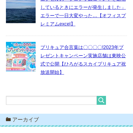
しているときにエラーが発生しました」
エラーで一日大変やった…【オフィスプ
レミアムexcel】
プリキュア合言葉は〇〇〇〇!2023年プ
レゼントキャンペーン実施店舗は東映公
式で公開【ひろがるスカイプリキュア祝
放送開始】
アーカイブ