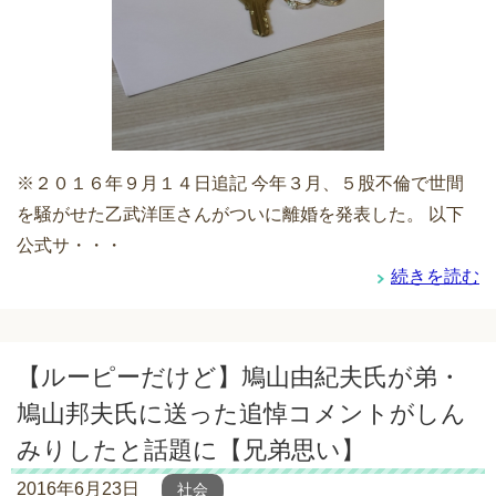
※２０１６年９月１４日追記 今年３月、５股不倫で世間
を騒がせた乙武洋匡さんがついに離婚を発表した。 以下
公式サ・・・
続きを読む
【ルーピーだけど】鳩山由紀夫氏が弟・
鳩山邦夫氏に送った追悼コメントがしん
みりしたと話題に【兄弟思い】
2016年6月23日
社会