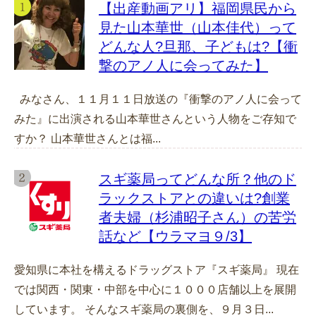
【出産動画アリ】福岡県民から
見た山本華世（山本佳代）って
どんな人?旦那、子どもは?【衝
撃のアノ人に会ってみた】
みなさん、１１月１１日放送の『衝撃のアノ人に会って
みた』に出演される山本華世さんという人物をご存知で
すか？ 山本華世さんとは福...
スギ薬局ってどんな所？他のド
ラックストアとの違いは?創業
者夫婦（杉浦昭子さん）の苦労
話など【ウラマヨ９/3】
愛知県に本社を構えるドラッグストア『スギ薬局』 現在
では関西・関東・中部を中心に１０００店舗以上を展開
しています。 そんなスギ薬局の裏側を、９月３日...