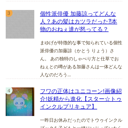
個性派俳優 加藤諒ってどんな
人？あの髪はカツラだった⁈本
物のおねぇ達が怒ってる？
まゆげが特徴的な事で知られている個性
派俳優の加藤諒（かとう りょう）さ
ん。 あの独特のしゃべり方と仕草でお
ねぇとの噂がある加藤さんは一体どんな
人なのだろう...
フワの正体はユニコーン!画像紹
介!妖精から進化【スター☆トゥ
インクルプリキュア】
一昨日お休みだったのでトウゥインクル