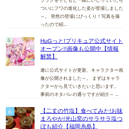
ブックを子どもと一緒にいじっていたら
ついにフワの進化した姿が登場しました
～。 突然の登場にびっくり！写真を撮
ったので紹...
HuGっと!プリキュア公式サイト
オープン!!画像も公開中【情報
解禁】
遂に公式サイトが更新、キャラクター画
像が公開されました～。 まずはキャラ
クターから見ていきたいと思います。
事前のネタバレの通りですが紹介～ ...
【二丈の竹塩】食べてみた!お味
まろやか!光山窯のサラサラ塩つ
ぼも紹介【福岡糸島】