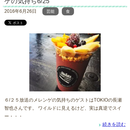
ゲの気持ち6/25
2016年6月26日
芸能
食
６/２５放送のメレンゲの気持ちのゲストはTOKIOの長瀬
智也さんです。 ワイルドに見えるけど、実は真逆でスイ
ー・・・
続きを読む