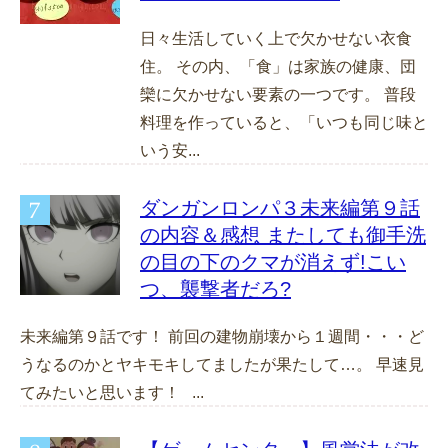
日々生活していく上で欠かせない衣食
住。 その内、「食」は家族の健康、団
欒に欠かせない要素の一つです。 普段
料理を作っていると、「いつも同じ味と
いう安...
ダンガンロンパ３未来編第９話
の内容＆感想 またしても御手洗
の目の下のクマが消えず!こい
つ、襲撃者だろ?
未来編第９話です！ 前回の建物崩壊から１週間・・・ど
うなるのかとヤキモキしてましたが果たして…。 早速見
てみたいと思います！ ...