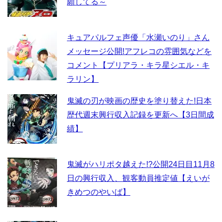
願してる～
キュアパルフェ声優「水瀬いのり」さん
メッセージ公開!アフレコの雰囲気などを
コメント【プリアラ・キラ星シエル・キ
ラリン】
鬼滅の刃が映画の歴史を塗り替えた!日本
歴代週末興行収入記録を更新へ【3日間成
績】
鬼滅がハリポタ越えた!?公開24日目11月8
日の興行収入、観客動員推定値【えいが
きめつのやいば】