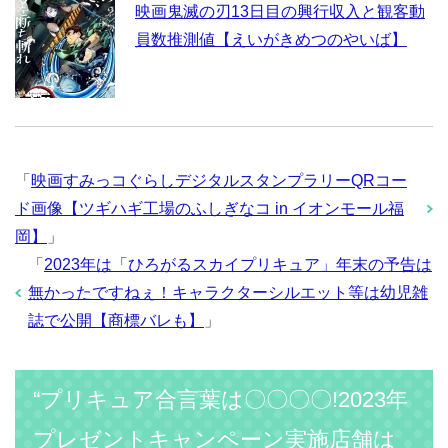
映画鬼滅の刃13日目の興行収入と観客動
員数推測値【えいがきめつのやいば】
「
映画すみっコぐらしデジタルスタンプラリーQRコー
ド画像【ツギハギ工場のふしぎなコ in イオンモール福
岡】
」
「
2023年は「ひろがるスカイプリキュア」年末の予告は
無かったですねぇ！キャラクターシルエット等は幼児雑
誌で公開【商標バレも】
」
“プリキュア合言葉は〇〇〇〇!2023年
プレゼントキャンペーン実施店舗は