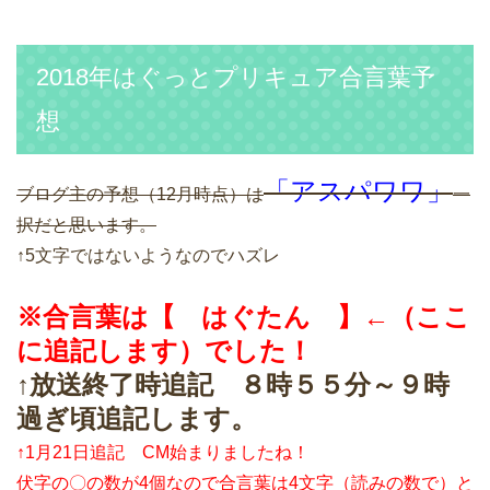
2018年はぐっとプリキュア合言葉予
想
「アスパワワ」
ブログ主の予想（12月時点）は
一
択だと思います。
↑5文字ではないようなのでハズレ
※合言葉は【 はぐたん 】←（ここ
に追記します）でした！
↑放送終了時追記 ８時５５分～９時
過ぎ頃追記します。
↑1月21日追記 CM始まりましたね！
伏字の〇の数が4個なので合言葉は4文字（読みの数で）と