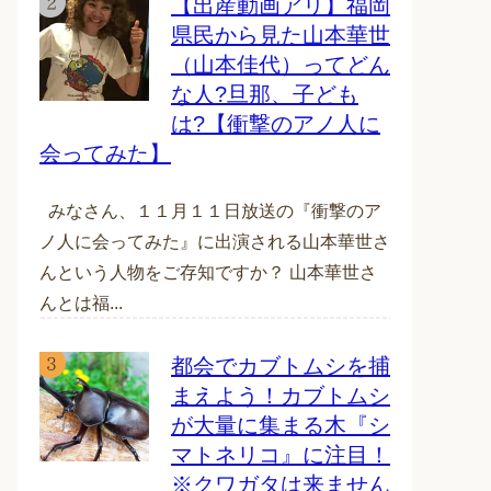
【出産動画アリ】福岡
県民から見た山本華世
（山本佳代）ってどん
な人?旦那、子ども
は?【衝撃のアノ人に
会ってみた】
みなさん、１１月１１日放送の『衝撃のア
ノ人に会ってみた』に出演される山本華世さ
んという人物をご存知ですか？ 山本華世さ
んとは福...
都会でカブトムシを捕
まえよう！カブトムシ
が大量に集まる木『シ
マトネリコ』に注目！
※クワガタは来ません