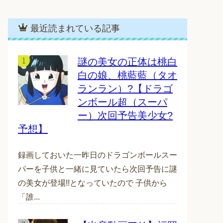
最近読まれている記事
謎の美女の正体は桃白
白の娘、桃藍藍（タオ
ランラン）?【ドラゴ
ンボール超（スーパ
ー）次回予告美少女?
予想】
録画しておいた一昨日のドラゴンボールスー
パーを子供と一緒に見ていたら次回予告に謎
の美女が登場!!となっていたので 子供から
「誰...