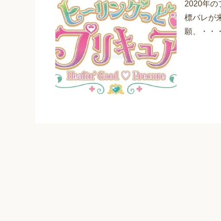
2020
標バレが
願、・・