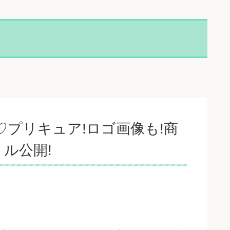
♡プリキュア!ロゴ画像も!商
ル公開!