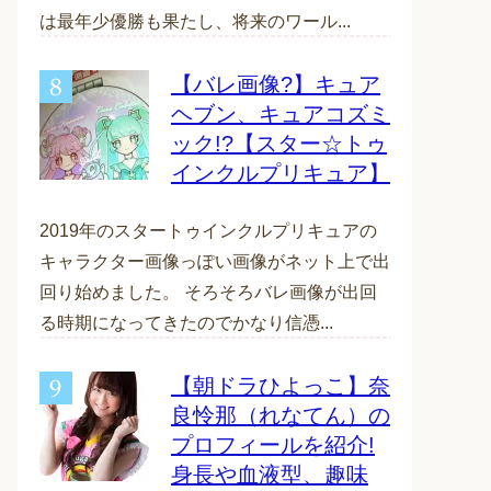
は最年少優勝も果たし、将来のワール...
【バレ画像?】キュア
ヘブン、キュアコズミ
ック!?【スター☆トゥ
インクルプリキュア】
2019年のスタートゥインクルプリキュアの
キャラクター画像っぽい画像がネット上で出
回り始めました。 そろそろバレ画像が出回
る時期になってきたのでかなり信憑...
【朝ドラひよっこ】奈
良怜那（れなてん）の
プロフィールを紹介!
身長や血液型、趣味