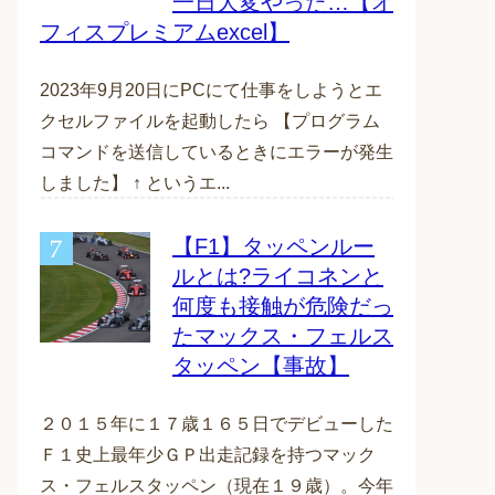
一日大変やった…【オ
フィスプレミアムexcel】
2023年9月20日にPCにて仕事をしようとエ
クセルファイルを起動したら 【プログラム
コマンドを送信しているときにエラーが発生
しました】 ↑ というエ...
【F1】タッペンルー
ルとは?ライコネンと
何度も接触が危険だっ
たマックス・フェルス
タッペン【事故】
２０１５年に１７歳１６５日でデビューした
Ｆ１史上最年少ＧＰ出走記録を持つマック
ス・フェルスタッペン（現在１９歳）。今年