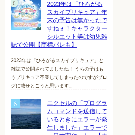
2023年は「ひろがる
スカイプリキュア」年
末の予告は無かったで
すねぇ！キャラクター
シルエット等は幼児雑
誌で公開【商標バレも】
2023年は「ひろがるスカイプリキュア」と
雑誌で公開されてましたね！ うちの子はも
うプリキュア卒業してしまったのですがブロ
グに載せとこうと思います...
エクセルの「プログラ
ムコマンドを送信して
いるときにエラーが発
生しました」エラーで