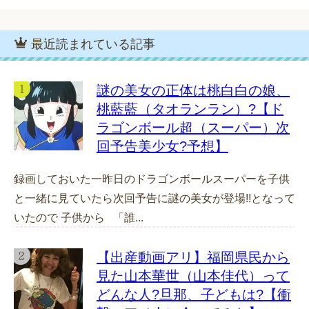
最近読まれている記事
謎の美女の正体は桃白白の娘、
桃藍藍（タオランラン）?【ド
ラゴンボール超（スーパー）次
回予告美少女?予想】
録画しておいた一昨日のドラゴンボールスーパーを子供
と一緒に見ていたら次回予告に謎の美女が登場!!となって
いたので 子供から 「誰...
【出産動画アリ】福岡県民から
見た山本華世（山本佳代）って
どんな人?旦那、子どもは?【衝