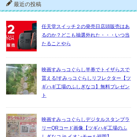
最近の投稿
任天堂スイッチ２の発売日店頭販売はあ
るのか？どこも抽選外れた・・・いつ当
たることやら
映画すみっコぐらし半券でトイザらスで
貰える!すみっコぐらしリフレクター【ツ
ギハギ工場のふしぎなコ】無料プレゼン
ト
映画すみっコぐらしデジタルスタンプラ
リーQRコード画像【ツギハギ工場のふ
しぎなコ in イオンモール福岡】