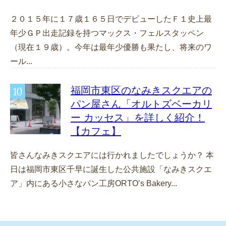
２０１５年に１７歳１６５日でデビューしたＦ１史上最
年少ＧＰ出走記録を持つマックス・フェルスタッペン
（現在１９歳）。今年は最年少優勝も果たし、将来のワ
ール...
福岡市東区のなみきスクエアの
パン屋さん「オルトズベーカリ
ー カッセス」を詳しく紹介！
【カフェ】
皆さんなみきスクエアには行かれましたでしょうか？ 本
日は福岡市東区千早に誕生した公共施設「なみきスクエ
ア」内にある小さなパン工房ORTO’s Bakery...