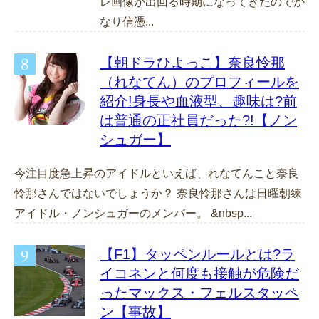
レ画像が出回る時期になってきたのでか
なり信憑...
【朝ドラひよっこ】奈良怜那
（れなてん）のプロフィールを
紹介!身長や血液型、趣味は?前
は普通の正社員だった?!【ノン
シュガー】
今注目度急上昇のアイドルといえば、れなてんこと奈良
怜那さんではないでしょうか？ 奈良怜那さんは日曜朝練
アイドル・ノンシュガーのメンバー。 &nbsp...
【F1】タッペンルールとは?ラ
イコネンと何度も接触が危険だ
ったマックス・フェルスタッペ
ン【事故】