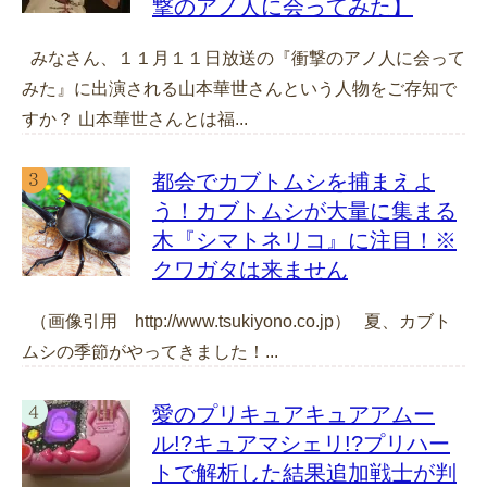
撃のアノ人に会ってみた】
みなさん、１１月１１日放送の『衝撃のアノ人に会って
みた』に出演される山本華世さんという人物をご存知で
すか？ 山本華世さんとは福...
都会でカブトムシを捕まえよ
う！カブトムシが大量に集まる
木『シマトネリコ』に注目！※
クワガタは来ません
（画像引用 http://www.tsukiyono.co.jp） 夏、カブト
ムシの季節がやってきました！...
愛のプリキュアキュアアムー
ル!?キュアマシェリ!?プリハー
トで解析した結果追加戦士が判