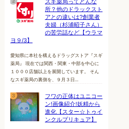
スギ薬局ってどんな
所？他のドラックスト
アとの違いは?創業者
夫婦（杉浦昭子さん）
の苦労話など【ウラマ
ヨ９/3】
愛知県に本社を構えるドラッグストア『スギ
薬局』 現在では関西・関東・中部を中心に
１０００店舗以上を展開しています。 そん
なスギ薬局の裏側を、９月３日...
フワの正体はユニコー
ン!画像紹介!妖精から
進化【スター☆トゥイ
ンクルプリキュア】