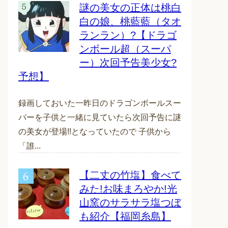
謎の美女の正体は桃白
白の娘、桃藍藍（タオ
ランラン）?【ドラゴ
ンボール超（スーパ
ー）次回予告美少女?
予想】
録画しておいた一昨日のドラゴンボールスー
パーを子供と一緒に見ていたら次回予告に謎
の美女が登場!!となっていたので 子供から
「誰...
【二丈の竹塩】食べて
みた!お味まろやか!光
山窯のサラサラ塩つぼ
も紹介【福岡糸島】