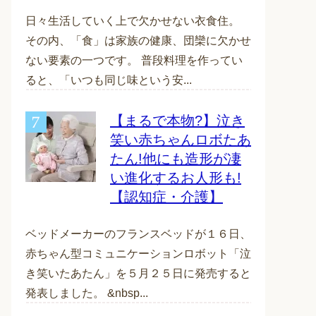
日々生活していく上で欠かせない衣食住。
その内、「食」は家族の健康、団欒に欠かせ
ない要素の一つです。 普段料理を作ってい
ると、「いつも同じ味という安...
【まるで本物?】泣き
笑い赤ちゃんロボたあ
たん!他にも造形が凄
い進化するお人形も!
【認知症・介護】
ベッドメーカーのフランスベッドが１６日、
赤ちゃん型コミュニケーションロボット「泣
き笑いたあたん」を５月２５日に発売すると
発表しました。 &nbsp...