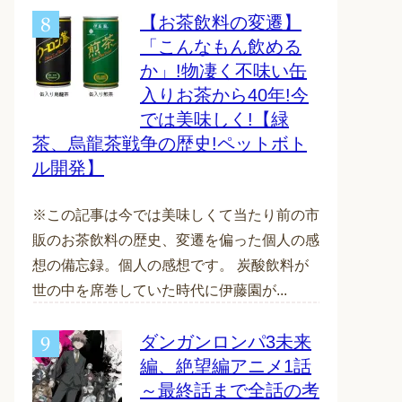
【お茶飲料の変遷】
「こんなもん飲める
か」!物凄く不味い缶
入りお茶から40年!今
では美味しく!【緑
茶、烏龍茶戦争の歴史!ペットボト
ル開発】
※この記事は今では美味しくて当たり前の市
販のお茶飲料の歴史、変遷を偏った個人の感
想の備忘録。個人の感想です。 炭酸飲料が
世の中を席巻していた時代に伊藤園が...
ダンガンロンパ3未来
編、絶望編アニメ1話
～最終話まで全話の考