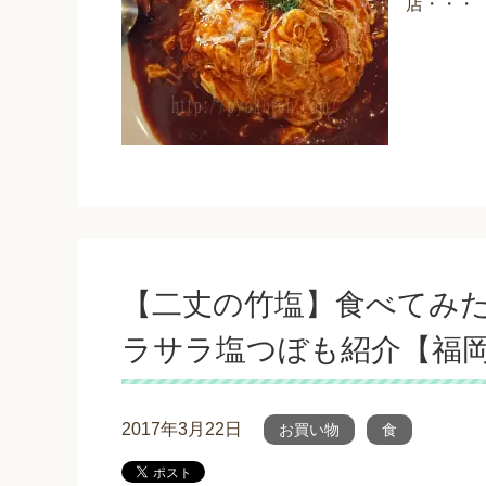
店・・・
【二丈の竹塩】食べてみた
ラサラ塩つぼも紹介【福
2017年3月22日
お買い物
食