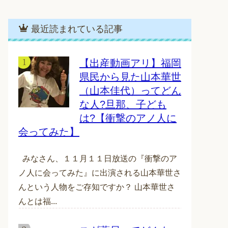
最近読まれている記事
【出産動画アリ】福岡
県民から見た山本華世
（山本佳代）ってどん
な人?旦那、子ども
は?【衝撃のアノ人に
会ってみた】
みなさん、１１月１１日放送の『衝撃のア
ノ人に会ってみた』に出演される山本華世さ
んという人物をご存知ですか？ 山本華世さ
んとは福...