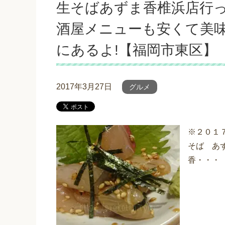
生そばあずま香椎浜店行っ
酒屋メニューも安くて美
にあるよ!【福岡市東区】
2017年3月27日
グルメ
※２０１
そば あ
香・・・