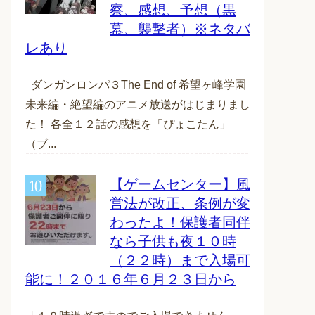
察、感想、予想（黒
幕、襲撃者）※ネタバ
レあり
ダンガンロンパ３The End of 希望ヶ峰学園
未来編・絶望編のアニメ放送がはじまりまし
た！ 各全１２話の感想を「ぴょこたん」
（ブ...
【ゲームセンター】風
営法が改正、条例が変
わったよ！保護者同伴
なら子供も夜１０時
（２２時）まで入場可
能に！２０１６年６月２３日から