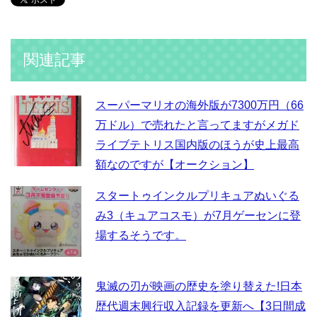
関連記事
スーパーマリオの海外版が7300万円（66
万ドル）で売れたと言ってますがメガド
ライブテトリス国内版のほうが史上最高
額なのですが【オークション】
スタートゥインクルプリキュアぬいぐる
み3（キュアコスモ）が7月ゲーセンに登
場するそうです。
鬼滅の刃が映画の歴史を塗り替えた!日本
歴代週末興行収入記録を更新へ【3日間成