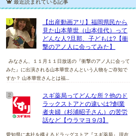
最近読まれている記事
【出産動画アリ】福岡県民から
見た山本華世（山本佳代）って
どんな人?旦那、子どもは?【衝
撃のアノ人に会ってみた】
みなさん、１１月１１日放送の『衝撃のアノ人に会って
みた』に出演される山本華世さんという人物をご存知で
すか？ 山本華世さんとは福...
スギ薬局ってどんな所？他のド
ラックストアとの違いは?創業
者夫婦（杉浦昭子さん）の苦労
話など【ウラマヨ９/3】
愛知県に本社を構えるドラッグストア『スギ薬局』 現在