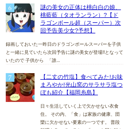
謎の美女の正体は桃白白の娘、
桃藍藍（タオランラン）?【ド
ラゴンボール超（スーパー）次
回予告美少女?予想】
録画しておいた一昨日のドラゴンボールスーパーを子供
と一緒に見ていたら次回予告に謎の美女が登場!!となって
いたので 子供から 「誰...
【二丈の竹塩】食べてみた!お味
まろやか!光山窯のサラサラ塩つ
ぼも紹介【福岡糸島】
日々生活していく上で欠かせない衣食
住。 その内、「食」は家族の健康、団
欒に欠かせない要素の一つです。 普段