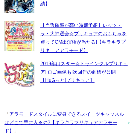
績】
【当選確率が高い時期予想】レッツ・
ラ・大抽選会☆プリキュアのおもちゃを
買ってCM出演権が当たる!【キラキラプ
リキュアアラモード】
2019年はスター☆トゥインクルプリキュ
ア!!ロゴ画像も!次回作の商標が公開
【HuGっと!プリキュア】
「
アラモードスタイルに変身できるスイーツキャッスル
はどこで手に入るの?【キラキラプリキュアアラモー
ド】
」