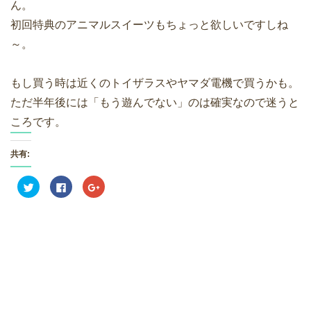
ん。
初回特典のアニマルスイーツもちょっと欲しいですしね
～。
もし買う時は近くのトイザラスやヤマダ電機で買うかも。
ただ半年後には「もう遊んでない」のは確実なので迷うと
ころです。
共有:
ク
F
ク
リ
a
リ
ッ
c
ッ
ク
e
ク
し
b
し
て
o
て
T
o
G
w
k
o
i
で
o
t
共
g
t
有
l
e
す
e
r
る
+
で
に
で
共
は
共
有
ク
有