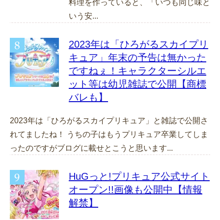
料理を作っていると、「いつも同じ味と
いう安...
2023年は「ひろがるスカイプリ
キュア」年末の予告は無かった
ですねぇ！キャラクターシルエ
ット等は幼児雑誌で公開【商標
バレも】
2023年は「ひろがるスカイプリキュア」と雑誌で公開さ
れてましたね！ うちの子はもうプリキュア卒業してしま
ったのですがブログに載せとこうと思います...
HuGっと!プリキュア公式サイト
オープン!!画像も公開中【情報
解禁】