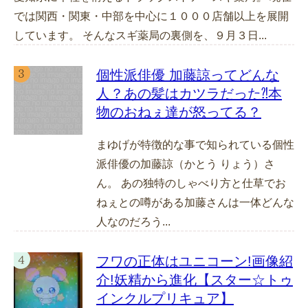
では関西・関東・中部を中心に１０００店舗以上を展開
しています。 そんなスギ薬局の裏側を、９月３日...
個性派俳優 加藤諒ってどんな
人？あの髪はカツラだった⁈本
物のおねぇ達が怒ってる？
まゆげが特徴的な事で知られている個性
派俳優の加藤諒（かとう りょう）さ
ん。 あの独特のしゃべり方と仕草でお
ねぇとの噂がある加藤さんは一体どんな
人なのだろう...
フワの正体はユニコーン!画像紹
介!妖精から進化【スター☆トゥ
インクルプリキュア】