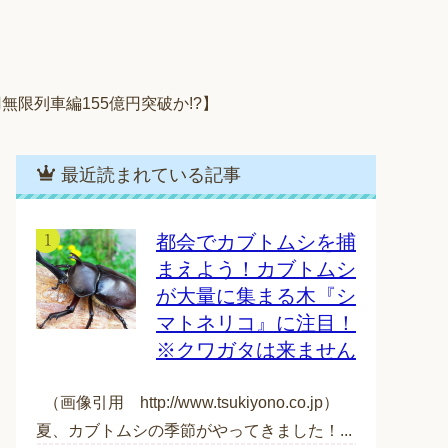
無限列車編155億円突破か!?】
最近読まれている記事
都会でカブトムシを捕
まえよう！カブトムシ
が大量に集まる木『シ
マトネリコ』に注目！
※クワガタは来ません
（画像引用 http://www.tsukiyono.co.jp）
夏、カブトムシの季節がやってきました！...