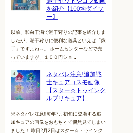
熊手セットやコツ動画
を紹介【100均ダイソ
ー】
以前、和白干潟で潮干狩りの記事を紹介しま
したが、潮干狩りに便利な道具といえば「熊
手」ですよね～。 ホームセンターなどで売
っていますが、１００円ショ...
ネタバレ注意!追加戦
士キュアコスモ画像
【スター☆トゥインク
ルプリキュア】
※ネタバレ注意!!毎年7月初旬に登場する追
加キュアの画像をおもちゃで偶然見てしまい
ました！ 昨日2月2日はスター☆トゥインク