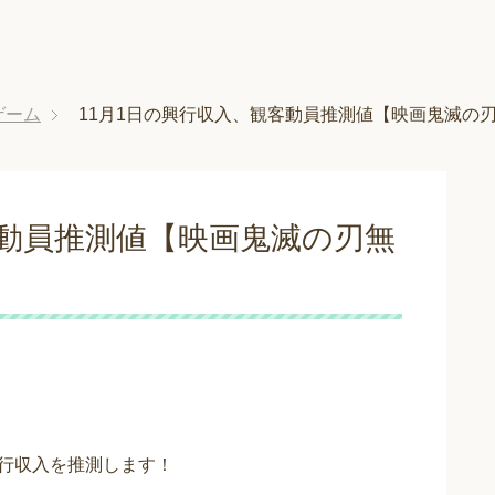
ゲーム
11月1日の興行収入、観客動員推測値【映画鬼滅の刃
客動員推測値【映画鬼滅の刃無
】
興行収入を推測します！