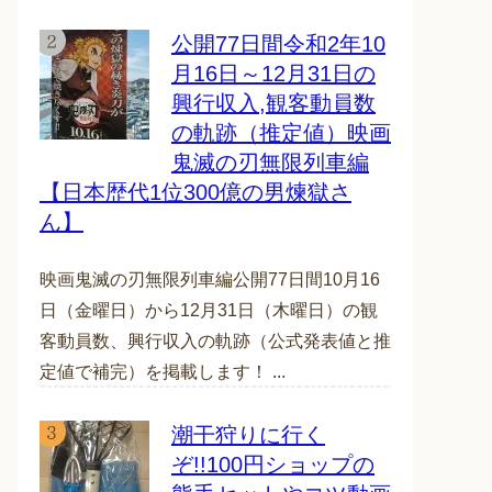
公開77日間令和2年10
月16日～12月31日の
興行収入,観客動員数
の軌跡（推定値）映画
鬼滅の刃無限列車編
【日本歴代1位300億の男煉獄さ
ん】
映画鬼滅の刃無限列車編公開77日間10月16
日（金曜日）から12月31日（木曜日）の観
客動員数、興行収入の軌跡（公式発表値と推
定値で補完）を掲載します！ ...
潮干狩りに行く
ぞ!!100円ショップの