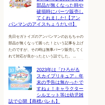
部品が無くなった時や
破損時にパーツ販売し
てくれました!【アン
パンマンのアイスちょうだい!!】
先日セガトイズのアンパンマンのおもちゃの
部品が無くなって困った！という記事を上げ
たのですが、その時は無事パーツ販売してく
れて対応が良かったという話でした。 ...
2023年は「ひろがる
スカイプリキュア」年
末の予告は無かったで
すねぇ！キャラクター
シルエット等は幼児雑
誌で公開【商標バレも】