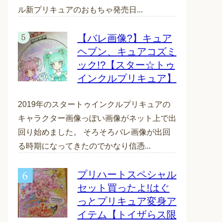
ル新プリキュアのおもちゃ発売日...
【バレ画像?】キュア
ヘブン、キュアコズミ
ック!?【スター☆トゥ
インクルプリキュア】
2019年のスタートゥインクルプリキュアの
キャラクター画像っぽい画像がネット上で出
回り始めました。 そろそろバレ画像が出回
る時期になってきたのでかなり信憑...
プリハートスペシャル
セット買ったよ!はぐ
っとプリキュア変身ア
イテム【トイザらス限