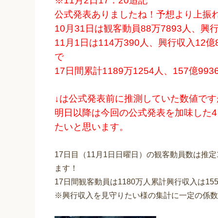
※11月2日17：20追記
公式発表ありましたね！予想より上振
10月31日は観客動員88万7893人、興行
11月1日は114万390人、興行収入12億8
で
17日間累計1189万1254人、157億9
↓は公式発表前に推測していた数値で
明日以降は今回の公式発表を加味した4
たいと思います。
17日目（11月1日日曜日）の観客動員数は推定1
ます！
17日間観客動員は1180万人累計興行収入は1
※興行収入を見守りたい様の集計に一定の係数