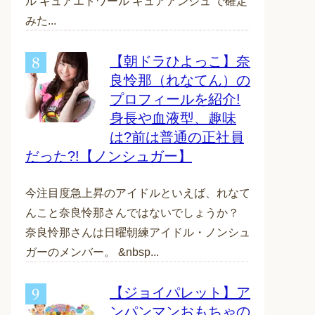
ル キュアエトワール キュアアンジュ で確定
みた...
【朝ドラひよっこ】奈
良怜那（れなてん）の
プロフィールを紹介!
身長や血液型、趣味
は?前は普通の正社員
だった?!【ノンシュガー】
今注目度急上昇のアイドルといえば、れなて
んこと奈良怜那さんではないでしょうか？
奈良怜那さんは日曜朝練アイドル・ノンシュ
ガーのメンバー。 &nbsp...
【ジョイパレット】ア
ンパンマンおもちゃの