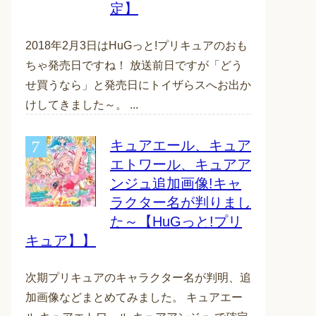
定】
2018年2月3日はHuGっと!プリキュアのおも
ちゃ発売日ですね！ 放送前日ですが「どう
せ買うなら」と発売日にトイザらスへお出か
けしてきました～。 ...
キュアエール、キュア
エトワール、キュアア
ンジュ追加画像!キャ
ラクター名が判りまし
た～【HuGっと!プリ
キュア】】
次期プリキュアのキャラクター名が判明、追
加画像などまとめてみました。 キュアエー