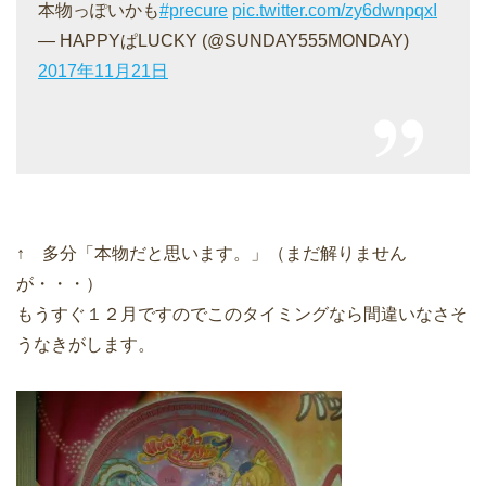
本物っぽいかも
#precure
pic.twitter.com/zy6dwnpqxI
— HAPPYぱLUCKY (@SUNDAY555MONDAY)
2017年11月21日
↑ 多分「本物だと思います。」（まだ解りません
が・・・）
もうすぐ１２月ですのでこのタイミングなら間違いなさそ
うなきがします。