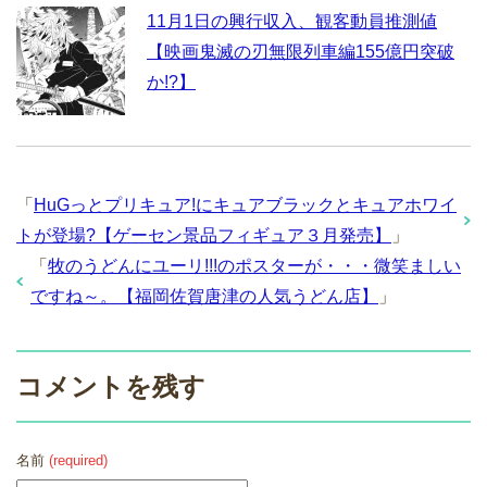
11月1日の興行収入、観客動員推測値
【映画鬼滅の刃無限列車編155億円突破
か!?】
「
HuGっとプリキュア!にキュアブラックとキュアホワイ
トが登場?【ゲーセン景品フィギュア３月発売】
」
「
牧のうどんにユーリ!!!のポスターが・・・微笑ましい
ですね～。【福岡佐賀唐津の人気うどん店】
」
コメントを残す
名前
(required)