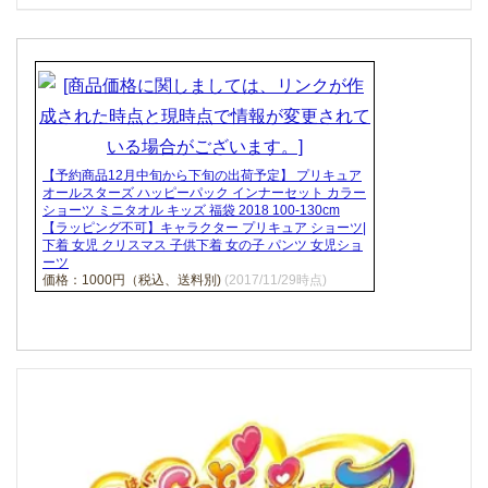
【予約商品12月中旬から下旬の出荷予定】 プリキュア
オールスターズ ハッピーパック インナーセット カラー
ショーツ ミニタオル キッズ 福袋 2018 100-130cm
【ラッピング不可】キャラクター プリキュア ショーツ|
下着 女児 クリスマス 子供下着 女の子 パンツ 女児ショ
ーツ
価格：1000円（税込、送料別)
(2017/11/29時点)