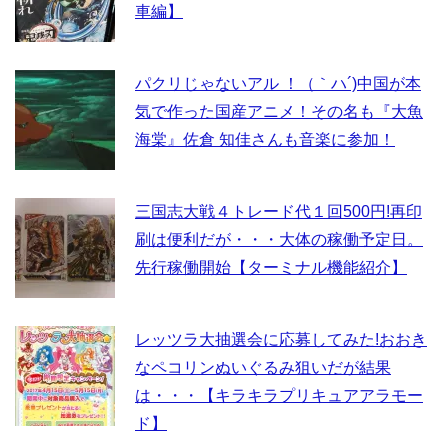
車編】
パクリじゃないアル ！（｀ハ´)中国が本
気で作った国産アニメ！その名も『大魚
海棠』佐倉 知佳さんも音楽に参加！
三国志大戦４トレード代１回500円!再印
刷は便利だが・・・大体の稼働予定日。
先行稼働開始【ターミナル機能紹介】
レッツラ大抽選会に応募してみた!おおき
なペコリンぬいぐるみ狙いだが結果
は・・・【キラキラプリキュアアラモー
ド】