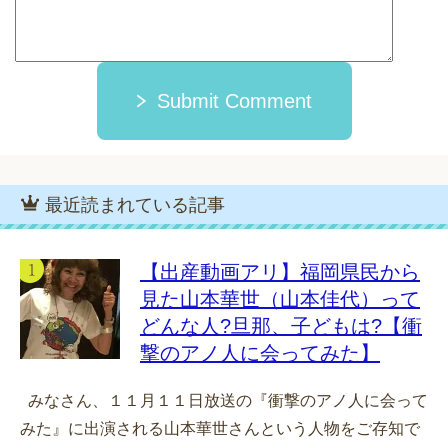
Submit Comment
最近読まれている記事
【出産動画アリ】福岡県民から
見た山本華世（山本佳代）って
どんな人?旦那、子どもは?【衝
撃のアノ人に会ってみた】
みなさん、１１月１１日放送の『衝撃のアノ人に会って
みた』に出演される山本華世さんという人物をご存知で