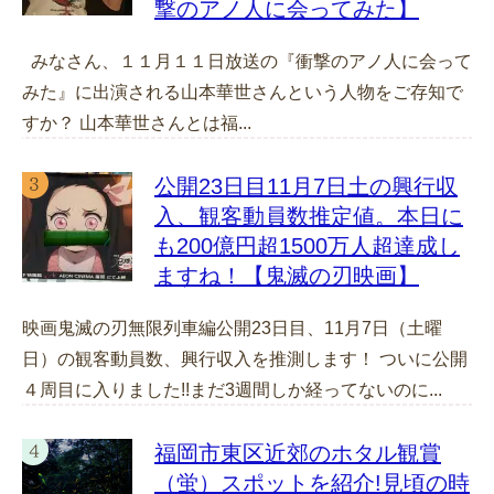
撃のアノ人に会ってみた】
みなさん、１１月１１日放送の『衝撃のアノ人に会って
みた』に出演される山本華世さんという人物をご存知で
すか？ 山本華世さんとは福...
公開23日目11月7日土の興行収
入、観客動員数推定値。本日に
も200億円超1500万人超達成し
ますね！【鬼滅の刃映画】
映画鬼滅の刃無限列車編公開23日目、11月7日（土曜
日）の観客動員数、興行収入を推測します！ ついに公開
４周目に入りました!!まだ3週間しか経ってないのに...
福岡市東区近郊のホタル観賞
（蛍）スポットを紹介!見頃の時