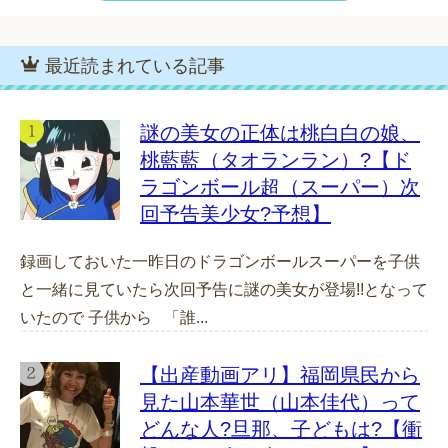
最近読まれている記事
謎の美女の正体は桃白白の娘、
桃藍藍（タオランラン）?【ド
ラゴンボール超（スーパー）次
回予告美少女?予想】
録画しておいた一昨日のドラゴンボールスーパーを子供
と一緒に見ていたら次回予告に謎の美女が登場!!となって
いたので 子供から 「誰...
【出産動画アリ】福岡県民から
見た山本華世（山本佳代）って
どんな人?旦那、子どもは?【衝