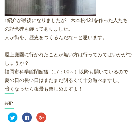
↑紹介が最後になりましたが、六本松421を作った人たち
の記念碑も飾ってありました。
人が街を、歴史をつくるんだな～と思います。
屋上庭園に行かれたことが無い方は行ってみてはいかがで
しょうか？
福岡市科学館閉館後（17：00～）以降も開いているので
夏の日の長い日はまだまだ明るくて十分遊べますし、
暗くなったら夜景も楽しめますよ！
共有:
ク
F
ク
リ
a
リ
ッ
c
ッ
ク
e
ク
し
b
し
て
o
て