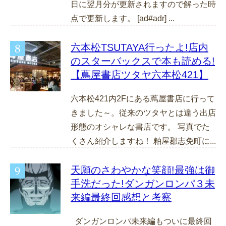
日に翌月分が更新されますので解った時
点で更新します。 [ad#adr] ...
六本松TSUTAYA行ったよ!店内
のスターバックスで本も読める!
【蔦屋書店ツタヤ六本松421】
六本松421内2Fにある蔦屋書店に行って
きました～。従来のツタヤとは違う出店
形態のオシャレな書店です。 写真でた
くさん紹介しますね！ 粕屋郡志免町に...
天願のさわやかな笑顔!最強は御
手洗だった!ダンガンロンパ３未
来編最終回感想と考察
ダンガンロンパ未来編もついに最終回