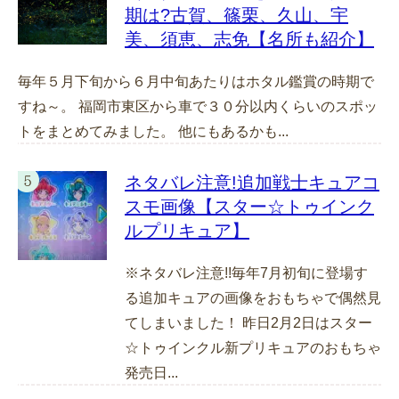
期は?古賀、篠栗、久山、宇
美、須恵、志免【名所も紹介】
毎年５月下旬から６月中旬あたりはホタル鑑賞の時期で
すね～。 福岡市東区から車で３０分以内くらいのスポッ
トをまとめてみました。 他にもあるかも...
ネタバレ注意!追加戦士キュアコ
スモ画像【スター☆トゥインク
ルプリキュア】
※ネタバレ注意!!毎年7月初旬に登場す
る追加キュアの画像をおもちゃで偶然見
てしまいました！ 昨日2月2日はスター
☆トゥインクル新プリキュアのおもちゃ
発売日...