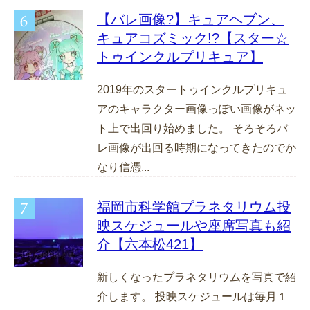
【バレ画像?】キュアヘブン、
キュアコズミック!?【スター☆
トゥインクルプリキュア】
2019年のスタートゥインクルプリキュ
アのキャラクター画像っぽい画像がネッ
ト上で出回り始めました。 そろそろバ
レ画像が出回る時期になってきたのでか
なり信憑...
福岡市科学館プラネタリウム投
映スケジュールや座席写真も紹
介【六本松421】
新しくなったプラネタリウムを写真で紹
介します。 投映スケジュールは毎月１