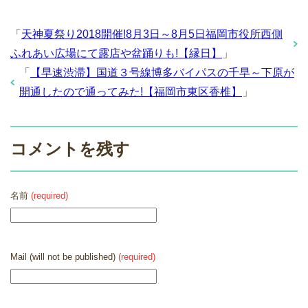
「
天神夏祭り2018開催!8月3日～8月5日福岡市役所西側
ふれあい広場にて露店や盆踊りも!【縁日】
」
「
【早速渋滞】国道３号線博多バイパスの千早～下原が
開通したので通ってみた!【福岡市東区香椎】
」
コメントを残す
名前
(required)
Mail (will not be published)
(required)