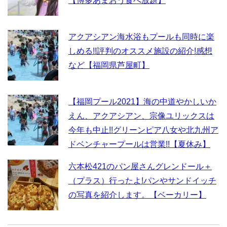
【博多あまおう食べ放題】
アクアシアン海水浴もプールも同時に楽
しめる!!評判のオススメ施設の紹介!感想
など【福岡県芦屋町】
【福岡プール2021】海の中道やかしいか
えん、アクアシアン、宗像ユリックスは
今年も中止!!グリーンピア八女や北九州ア
ドベンチャープールは営業!!【夏休み】
六本松421のパン屋さんグレンドール＋
（プラス）行ったよ!パンやサンドイッチ
の写真を紹介します。【ベーカリー】