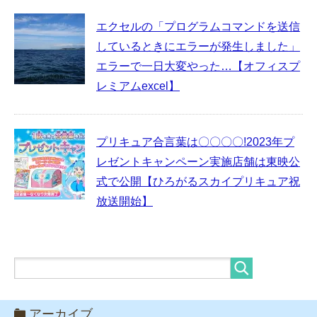
エクセルの「プログラムコマンドを送信
しているときにエラーが発生しました」
エラーで一日大変やった…【オフィスプ
レミアムexcel】
プリキュア合言葉は〇〇〇〇!2023年プ
レゼントキャンペーン実施店舗は東映公
式で公開【ひろがるスカイプリキュア祝
放送開始】
アーカイブ