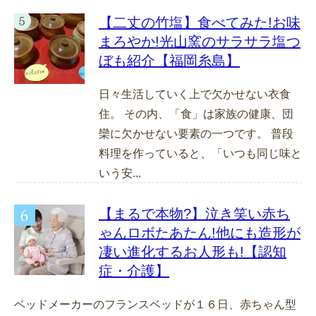
【二丈の竹塩】食べてみた!お味
まろやか!光山窯のサラサラ塩つ
ぼも紹介【福岡糸島】
日々生活していく上で欠かせない衣食
住。 その内、「食」は家族の健康、団
欒に欠かせない要素の一つです。 普段
料理を作っていると、「いつも同じ味と
いう安...
【まるで本物?】泣き笑い赤ち
ゃんロボたあたん!他にも造形が
凄い進化するお人形も!【認知
症・介護】
ベッドメーカーのフランスベッドが１６日、赤ちゃん型