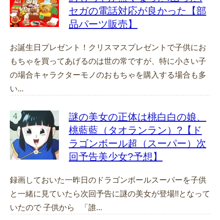
セガの電話対応が良かった【部
品パーツ販売】
お誕生日プレゼント！クリスマスプレゼントで子供にお
もちゃを買ってあげるのは世の常ですが、特に小さい子
の場合キャラクターモノのおもちゃを購入する場合も多
い...
謎の美女の正体は桃白白の娘、
桃藍藍（タオランラン）?【ド
ラゴンボール超（スーパー）次
回予告美少女?予想】
録画しておいた一昨日のドラゴンボールスーパーを子供
と一緒に見ていたら次回予告に謎の美女が登場!!となって
いたので 子供から 「誰...