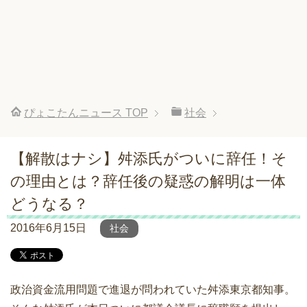
ぴょこたんニュース
TOP
社会
【解散はナシ】舛添氏がついに辞任！そ
の理由とは？辞任後の疑惑の解明は一体
どうなる？
2016年6月15日
社会
政治資金流用問題で進退が問われていた舛添東京都知事。