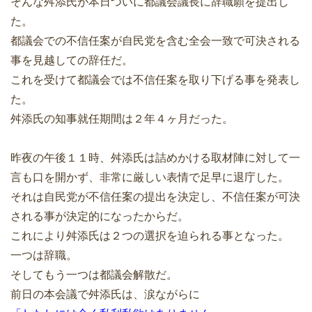
そんな舛添氏が本日ついに都議会議長に辞職願を提出し
た。
都議会での不信任案が自民党を含む全会一致で可決される
事を見越しての辞任だ。
これを受けて都議会では不信任案を取り下げる事を発表し
た。
舛添氏の知事就任期間は２年４ヶ月だった。
昨夜の午後１１時、舛添氏は詰めかける取材陣に対して一
言も口を開かず、非常に厳しい表情で足早に退庁した。
それは自民党が不信任案の提出を決定し、不信任案が可決
される事が決定的になったからだ。
これにより舛添氏は２つの選択を迫られる事となった。
一つは辞職。
そしてもう一つは都議会解散だ。
前日の本会議で舛添氏は、涙ながらに