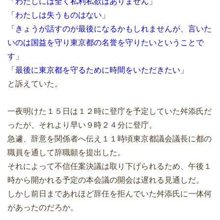
「わたしには全く私利私欲はありません」
「わたしは失うものはない」
「きょうが話すのが最後になるかもしれませんが、言いた
いのは国益を守り東京都の名誉を守りたいということで
す」
「最後に東京都を守るために時間をいただきたい」
と訴えていた。
一夜明けた１５日は１２時に登庁を予定していた舛添氏だ
ったが、それより早い９時２４分に登庁。
急遽、辞意を関係者へ伝え１１時頃東京都議会議長に都の
職員を通して辞職願を提出した。
それによって不信任案決議は取り下げられるため、午後１
時から開かれる予定の本会議の開会は遅れる見通しだ。
しかし前日まであれほど辞任を拒んでいた舛添氏に一体何
があったのだろか。