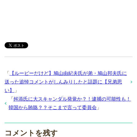
「
【ルーピーだけど】鳩山由紀夫氏が弟・鳩山邦夫氏に
送った追悼コメントがしんみりしたと話題に【兄弟思
い】
」
「
舛添氏に大スキャンダル発覚か？！逮捕の可能性も！
韓国から賄賂？？そこまで言って委員会
」
コメントを残す