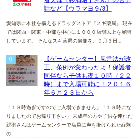
話など【ウラマヨ９/3】
愛知県に本社を構えるドラッグストア『スギ薬局』 現在
では関西・関東・中部を中心に１０００店舗以上を展開
しています。 そんなスギ薬局の裏側を、９月３日...
【ゲームセンター】風営法が改
正、条例が変わったよ！保護者
同伴なら子供も夜１０時（２２
時）まで入場可能に！２０１６
年６月２３日から
「１８時過ぎですのでご入場できません」「１８時にな
りましたのでお帰り下さい」 未成年の方や子供を連れた
親御さんはゲームセンターで店員に声を掛けられた経験
の...