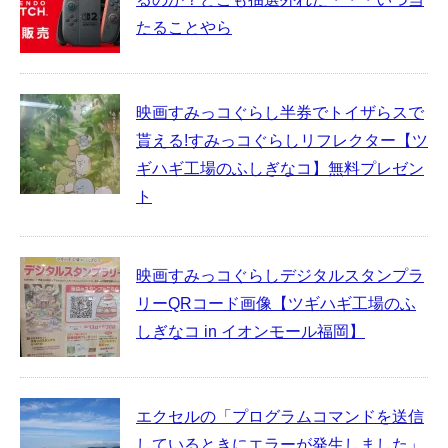
たることやら
映画すみっコぐらし半券でトイザらスで
貰える!すみっコぐらしリフレクター【ツ
ギハギ工場のふしぎなコ】無料プレゼン
ト
映画すみっコぐらしデジタルスタンプラ
リーQRコード画像【ツギハギ工場のふ
しぎなコ in イオンモール福岡】
エクセルの「プログラムコマンドを送信
しているときにエラーが発生しました」