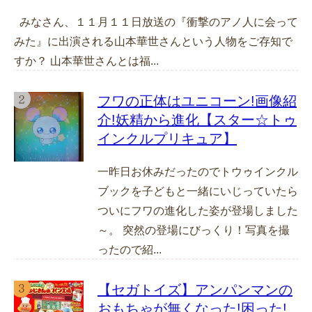
みなさん、１１月１１日放送の『衝撃のアノ人に会って
みた』に出演される山本華世さんという人物をご存知で
すか？ 山本華世さんとは福...
フワの正体はユニコーン!画像紹
介!妖精から進化【スター☆トゥ
インクルプリキュア】
一昨日お休みだったのでトウゥインクル
ブックを子どもと一緒にいじっていたら
ついにフワの進化した姿が登場しました
～。 突然の登場にびっくり！写真を撮
ったので紹...
【セガトイズ】アンパンマンの
おもちゃが無くなった!困った!