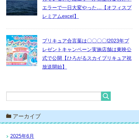
エラーで一日大変やった…【オフィスプ
レミアムexcel】
プリキュア合言葉は〇〇〇〇!2023年プ
レゼントキャンペーン実施店舗は東映公
式で公開【ひろがるスカイプリキュア祝
放送開始】
アーカイブ
2025年6月