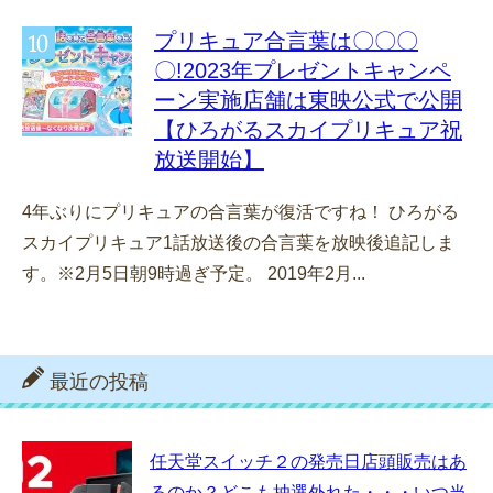
プリキュア合言葉は〇〇〇
〇!2023年プレゼントキャンペ
ーン実施店舗は東映公式で公開
【ひろがるスカイプリキュア祝
放送開始】
4年ぶりにプリキュアの合言葉が復活ですね！ ひろがる
スカイプリキュア1話放送後の合言葉を放映後追記しま
す。※2月5日朝9時過ぎ予定。 2019年2月...
最近の投稿
任天堂スイッチ２の発売日店頭販売はあ
るのか？どこも抽選外れた・・・いつ当