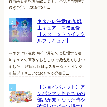
合言葉を放映後追記します。※2月5日朝9時
過ぎ予定。 2019年2月...
ネタバレ注意!追加戦
士キュアコスモ画像
【スター☆トゥインク
ルプリキュア】
※ネタバレ注意!!毎年7月初旬に登場する追
加キュアの画像をおもちゃで偶然見てしまい
ました！ 昨日2月2日はスター☆トゥインク
ル新プリキュアのおもちゃ発売日...
【ジョイパレット】ア
ンパンマンおもちゃの
部品が無くなった時や
破損時にパーツ販売し