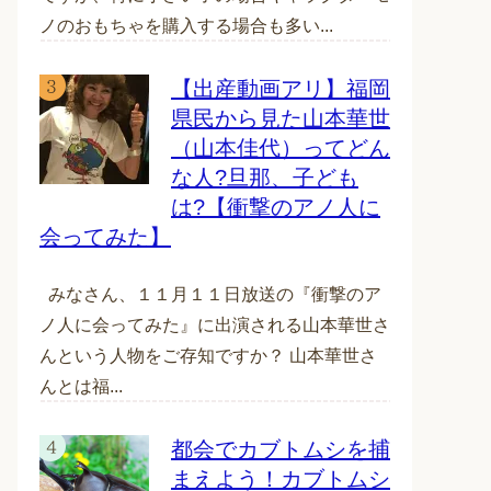
ノのおもちゃを購入する場合も多い...
【出産動画アリ】福岡
県民から見た山本華世
（山本佳代）ってどん
な人?旦那、子ども
は?【衝撃のアノ人に
会ってみた】
みなさん、１１月１１日放送の『衝撃のア
ノ人に会ってみた』に出演される山本華世さ
んという人物をご存知ですか？ 山本華世さ
んとは福...
都会でカブトムシを捕
まえよう！カブトムシ