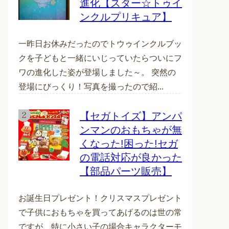
進化【スター☆トゥイ
ンクルプリキュア】
一昨日お休みだったのでトウゥインクルブッ
クを子どもと一緒にいじっていたらついにフ
ワの進化した姿が登場しました～。 突然の
登場にびっくり！写真を撮ったので紹...
【セガトイズ】アンパ
ンマンのおもちゃが無
くなった!困った!セガ
の電話対応が良かった
【部品パーツ販売】
お誕生日プレゼント！クリスマスプレゼント
で子供におもちゃを買ってあげるのは世の常
ですが、特に小さい子の場合キャラクターモ