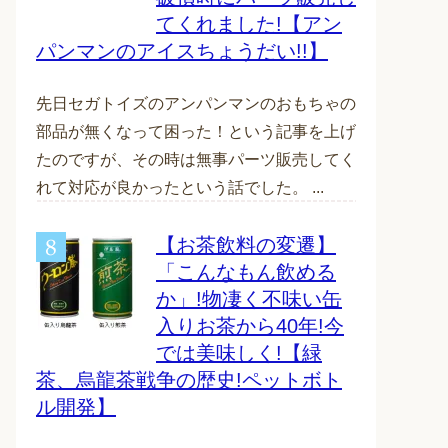
てくれました!【アン
パンマンのアイスちょうだい!!】
先日セガトイズのアンパンマンのおもちゃの
部品が無くなって困った！という記事を上げ
たのですが、その時は無事パーツ販売してく
れて対応が良かったという話でした。 ...
【お茶飲料の変遷】
「こんなもん飲める
か」!物凄く不味い缶
入りお茶から40年!今
では美味しく!【緑
茶、烏龍茶戦争の歴史!ペットボト
ル開発】