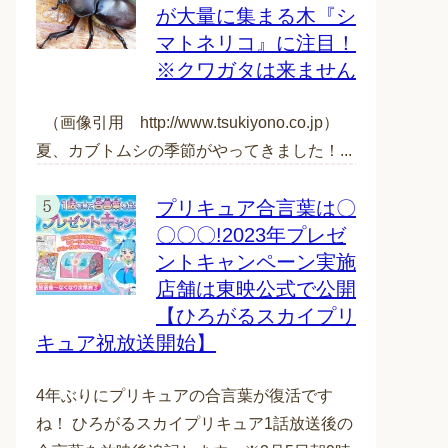
が大量に集まる木『シ
マトネリコ』に注目！
※クワガタは来ません
（画像引用 http://www.tsukiyono.co.jp）
夏、カブトムシの季節がやってきました！...
プリキュア合言葉は〇
〇〇〇!2023年プレゼ
ントキャンペーン実施
店舗は東映公式で公開
【ひろがるスカイプリ
キュア祝放送開始】
4年ぶりにプリキュアの合言葉が復活です
ね！ ひろがるスカイプリキュア1話放送後の