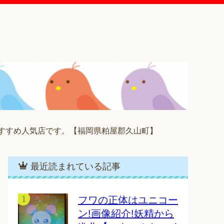
すすめ人気店です。【福岡県粕屋郡久山町】
最近読まれている記事
フワの正体はユニコー
ン!画像紹介!妖精から