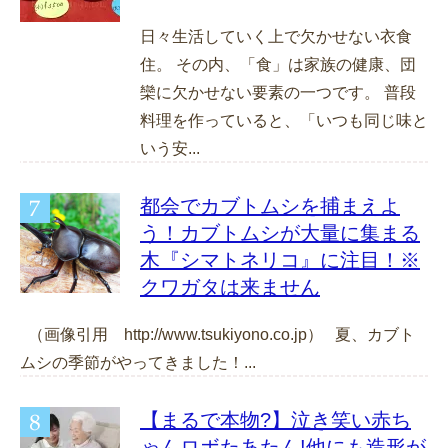
日々生活していく上で欠かせない衣食
住。 その内、「食」は家族の健康、団
欒に欠かせない要素の一つです。 普段
料理を作っていると、「いつも同じ味と
いう安...
都会でカブトムシを捕まえよ
う！カブトムシが大量に集まる
木『シマトネリコ』に注目！※
クワガタは来ません
（画像引用 http://www.tsukiyono.co.jp） 夏、カブト
ムシの季節がやってきました！...
【まるで本物?】泣き笑い赤ち
ゃんロボたあたん!他にも造形が