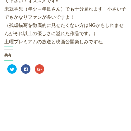
て下さい！オススメです!!
未就学児（年少～年長さん）でも十分見れます！小さい子
でもかなりファンが多いですよ！
（残虐描写を徹底的に見せたくない方はNGかもしれませ
んがそれ以上の優しさに溢れた作品です。）
土曜プレミアムの放送と映画公開楽しみですね！
共有:
ク
F
ク
リ
a
リ
ッ
c
ッ
ク
e
ク
し
b
し
て
o
て
T
o
G
w
k
o
i
で
o
t
共
g
t
有
l
e
す
e
r
る
+
で
に
で
共
は
共
有
ク
有
(
リ
(
新
ッ
新