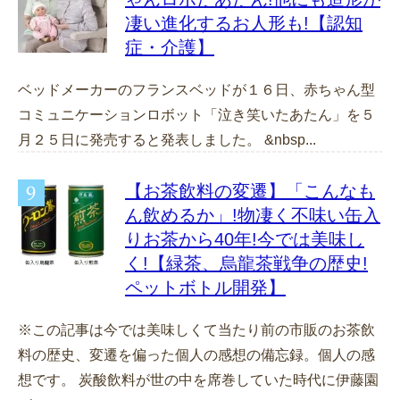
凄い進化するお人形も!【認知
症・介護】
ベッドメーカーのフランスベッドが１６日、赤ちゃん型
コミュニケーションロボット「泣き笑いたあたん」を５
月２５日に発売すると発表しました。 &nbsp...
【お茶飲料の変遷】「こんなも
ん飲めるか」!物凄く不味い缶入
りお茶から40年!今では美味し
く!【緑茶、烏龍茶戦争の歴史!
ペットボトル開発】
※この記事は今では美味しくて当たり前の市販のお茶飲
料の歴史、変遷を偏った個人の感想の備忘録。個人の感
想です。 炭酸飲料が世の中を席巻していた時代に伊藤園