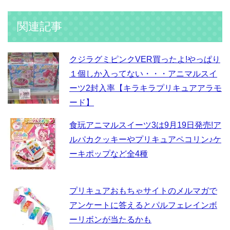
関連記事
クジラグミピンクVER買ったよ!やっぱり
１個しか入ってない・・・アニマルスイ
ーツ2封入率【キラキラプリキュアアラモ
ード】
食玩アニマルスイーツ3は9月19日発売!ア
ルパカクッキーやプリキュアペコリン♪ケ
ーキポップなど全4種
プリキュアおもちゃサイトのメルマガで
アンケートに答えるとパルフェレインボ
ーリボンが当たるかも