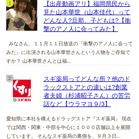
【出産動画アリ】福岡県民から
見た山本華世（山本佳代）って
どんな人?旦那、子どもは?【衝
撃のアノ人に会ってみた】
みなさん、１１月１１日放送の『衝撃のアノ人に会って
みた』に出演される山本華世さんという人物をご存知で
すか？ 山本華世さんとは福...
スギ薬局ってどんな所？他のド
ラックストアとの違いは?創業
者夫婦（杉浦昭子さん）の苦労
話など【ウラマヨ９/3】
愛知県に本社を構えるドラッグストア『スギ薬局』 現在
では関西・関東・中部を中心に１０００店舗以上を展開
しています。 そんなスギ薬局の裏側を、９月３日...