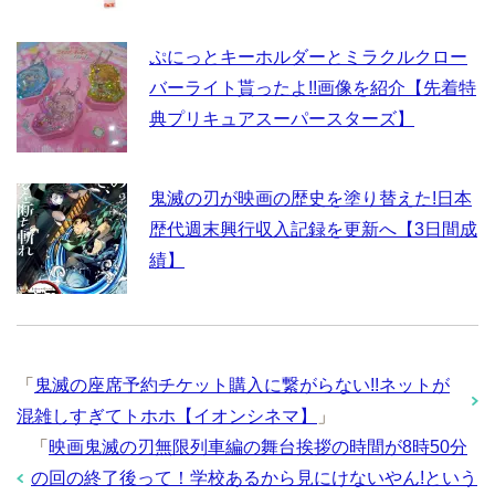
ぷにっとキーホルダーとミラクルクロー
バーライト貰ったよ!!画像を紹介【先着特
典プリキュアスーパースターズ】
鬼滅の刃が映画の歴史を塗り替えた!日本
歴代週末興行収入記録を更新へ【3日間成
績】
「
鬼滅の座席予約チケット購入に繋がらない!!ネットが
混雑しすぎてトホホ【イオンシネマ】
」
「
映画鬼滅の刃無限列車編の舞台挨拶の時間が8時50分
の回の終了後って！学校あるから見にけないやん!という