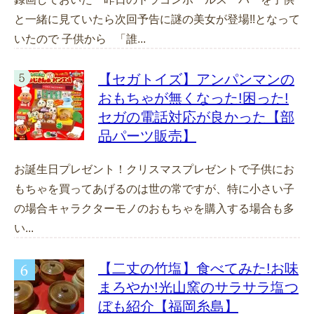
と一緒に見ていたら次回予告に謎の美女が登場!!となって
いたので 子供から 「誰...
【セガトイズ】アンパンマンの
おもちゃが無くなった!困った!
セガの電話対応が良かった【部
品パーツ販売】
お誕生日プレゼント！クリスマスプレゼントで子供にお
もちゃを買ってあげるのは世の常ですが、特に小さい子
の場合キャラクターモノのおもちゃを購入する場合も多
い...
【二丈の竹塩】食べてみた!お味
まろやか!光山窯のサラサラ塩つ
ぼも紹介【福岡糸島】