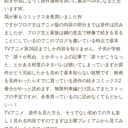
続きが気になって原作漫画を買いに書店へGOになると思
いますW。
我が家もコミックス全巻買いましたW
ですがブログ主はアニメ版の内容の部分までは原作は読み
ましたが、ブログ主と家族は鋼の意志で映像で続きを見る
ことにしているのでこのブログを書いている時点で基本
TVアニメ第26話までしか内容を知りません。子供が学校
で「誰々が死ぬ」とかネット上の記事で「誰々がこうなっ
た」とかある程度のネタバレは聴いてしまっていますが原
作がどう完結したかも含めて基本知らない状態です。映画
を見終わったらすでに買っている原作の続きコミックス2
冊分がやっと読めます。無限列車編だけ読んでまたストッ
プの予定ですが。全巻買っているのに読めなくてもどかし
い～！
TVアニメ、原作を見た方も、そうでない初めての方も楽
しく見れる内容ですのでまずは土曜プレミアムから見てみ