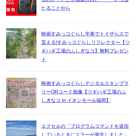
たることやら
映画すみっコぐらし半券でトイザらスで
貰える!すみっコぐらしリフレクター【ツ
ギハギ工場のふしぎなコ】無料プレゼン
ト
映画すみっコぐらしデジタルスタンプラ
リーQRコード画像【ツギハギ工場のふ
しぎなコ in イオンモール福岡】
エクセルの「プログラムコマンドを送信
しているときにエラーが発生しました」