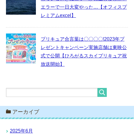
エラーで一日大変やった…【オフィスプ
レミアムexcel】
プリキュア合言葉は〇〇〇〇!2023年プ
レゼントキャンペーン実施店舗は東映公
式で公開【ひろがるスカイプリキュア祝
放送開始】
アーカイブ
2025年6月