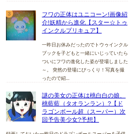
フワの正体はユニコーン!画像紹
介!妖精から進化【スター☆トゥ
インクルプリキュア】
一昨日お休みだったのでトウゥインクル
ブックを子どもと一緒にいじっていたら
ついにフワの進化した姿が登場しました
～。 突然の登場にびっくり！写真を撮
ったので紹...
謎の美女の正体は桃白白の娘、
桃藍藍（タオランラン）?【ド
ラゴンボール超（スーパー）次
回予告美少女?予想】
録画しておいた一昨日のドラゴンボールスーパーを子供