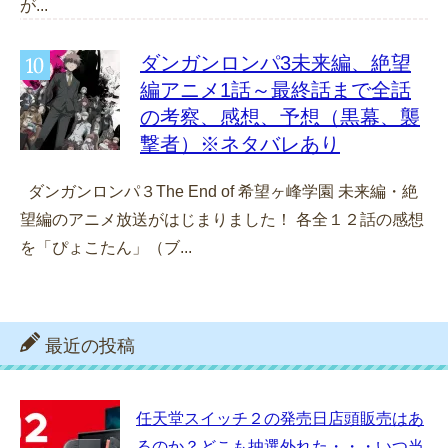
が...
ダンガンロンパ3未来編、絶望
編アニメ1話～最終話まで全話
の考察、感想、予想（黒幕、襲
撃者）※ネタバレあり
ダンガンロンパ３The End of 希望ヶ峰学園 未来編・絶
望編のアニメ放送がはじまりました！ 各全１２話の感想
を「ぴょこたん」（ブ...
最近の投稿
任天堂スイッチ２の発売日店頭販売はあ
るのか？どこも抽選外れた・・・いつ当