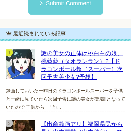
Submit Comment
最近読まれている記事
謎の美女の正体は桃白白の娘、
桃藍藍（タオランラン）?【ド
ラゴンボール超（スーパー）次
回予告美少女?予想】
録画しておいた一昨日のドラゴンボールスーパーを子供
と一緒に見ていたら次回予告に謎の美女が登場!!となって
いたので 子供から 「誰...
【出産動画アリ】福岡県民から