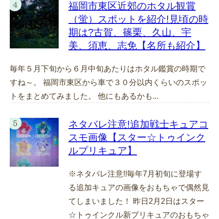
福岡市東区近郊のホタル観賞
（蛍）スポットを紹介!見頃の時
期は?古賀、篠栗、久山、宇
美、須恵、志免【名所も紹介】
毎年５月下旬から６月中旬あたりはホタル鑑賞の時期で
すね～。 福岡市東区から車で３０分以内くらいのスポッ
トをまとめてみました。 他にもあるかも...
ネタバレ注意!追加戦士キュアコ
スモ画像【スター☆トゥインク
ルプリキュア】
※ネタバレ注意!!毎年7月初旬に登場す
る追加キュアの画像をおもちゃで偶然見
てしまいました！ 昨日2月2日はスター
☆トゥインクル新プリキュアのおもちゃ