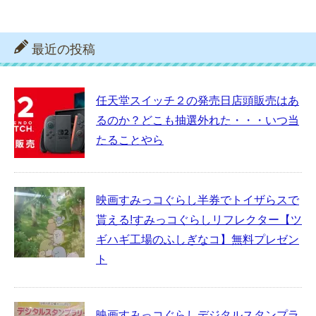
最近の投稿
任天堂スイッチ２の発売日店頭販売はあ
るのか？どこも抽選外れた・・・いつ当
たることやら
映画すみっコぐらし半券でトイザらスで
貰える!すみっコぐらしリフレクター【ツ
ギハギ工場のふしぎなコ】無料プレゼン
ト
映画すみっコぐらしデジタルスタンプラ