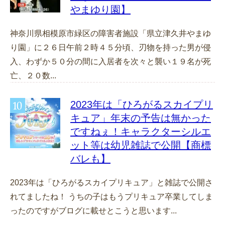
やまゆり園】
神奈川県相模原市緑区の障害者施設「県立津久井やまゆ
り園」に２６日午前２時４５分頃、刃物を持った男が侵
入、わずか５０分の間に入居者を次々と襲い１９名が死
亡、２０数...
2023年は「ひろがるスカイプリ
キュア」年末の予告は無かった
ですねぇ！キャラクターシルエ
ット等は幼児雑誌で公開【商標
バレも】
2023年は「ひろがるスカイプリキュア」と雑誌で公開さ
れてましたね！ うちの子はもうプリキュア卒業してしま
ったのですがブログに載せとこうと思います...