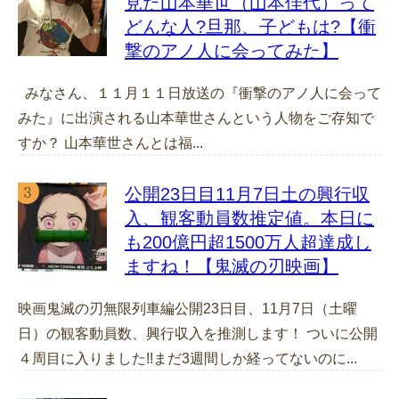
見た山本華世（山本佳代）って
どんな人?旦那、子どもは?【衝
撃のアノ人に会ってみた】
みなさん、１１月１１日放送の『衝撃のアノ人に会って
みた』に出演される山本華世さんという人物をご存知で
すか？ 山本華世さんとは福...
公開23日目11月7日土の興行収
入、観客動員数推定値。本日に
も200億円超1500万人超達成し
ますね！【鬼滅の刃映画】
映画鬼滅の刃無限列車編公開23日目、11月7日（土曜
日）の観客動員数、興行収入を推測します！ ついに公開
４周目に入りました!!まだ3週間しか経ってないのに...