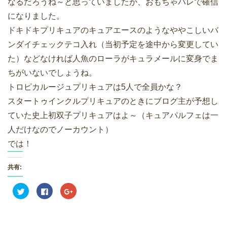
なるだろうね～と思っていましたが、おもちゃバレで確信
になりました。
ドキドキプリキュアのキュアエースのようなややこしいバ
ンダイチェックテコ入れ（当初予定を途中から変更してい
た）などなければ人魚のローラがキュラメールに変身でま
ちがいないでしょうね。
トロピカルージュプリキュアは5人で全員かな？
スタートゥインクルプリキュアのときにブログ主が予想し
ていた史上初双子プリキュアはよ～（キュアパルフェは一
人だけなのでノーカウント）
では！
共有:
ク
F
ク
リ
a
リ
ッ
c
ッ
ク
e
ク
し
b
し
て
o
て
T
o
G