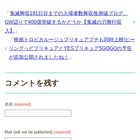
「
鬼滅興収191日目までの入場者数興収推測値ブログ。
GW辺りで400億突破するかどうか【鬼滅の刃興行収
入】
」
「
映画トロピカルージュプリキュアプチも同時上映!ヒー
リングっどプリキュアとYESプリキュア5GOGOの予告
が追加公開されましたね！
」
コメントを残す
名前
(required)
Mail (will not be published)
(required)