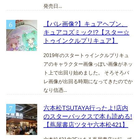
発売日...
【バレ画像?】キュアヘブン、
キュアコズミック!?【スター☆
トゥインクルプリキュア】
2019年のスタートゥインクルプリキュ
アのキャラクター画像っぽい画像がネッ
ト上で出回り始めました。 そろそろバ
レ画像が出回る時期になってきたのでか
なり信憑...
六本松TSUTAYA行ったよ!店内
のスターバックスで本も読める!
【蔦屋書店ツタヤ六本松421】