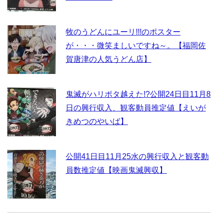
牧のうどんにユーリ!!!のポスター
が・・・微笑ましいですね～。【福岡佐
賀唐津の人気うどん店】
鬼滅がハリポタ越えた!?公開24日目11月8
日の興行収入、観客動員推定値【えいが
きめつのやいば】
公開41日目11月25水の興行収入と観客動
員数推定値【映画鬼滅興収】