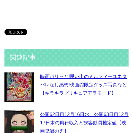
関連記事
映画パリッと!思い出のミルフィーユネタ
バレなし感想!映画館限定グッズ写真など
【キラキラプリキュアアラモード】
公開62日目12月16日水、公開63日目12月
17日木の興行収入と観客動員推定値【映
画鬼滅の刃】