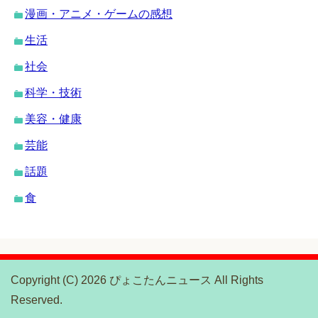
漫画・アニメ・ゲームの感想
生活
社会
科学・技術
美容・健康
芸能
話題
食
Copyright (C) 2026 ぴょこたんニュース
All Rights
Reserved.