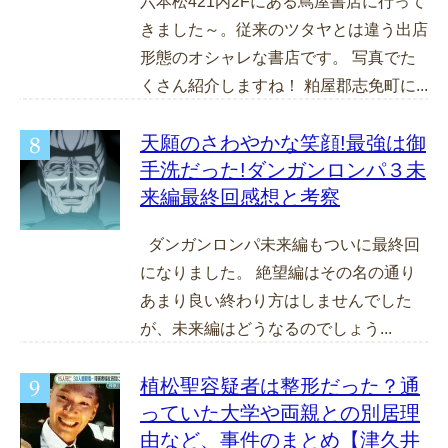
六本松421内2Fにある蔦屋書店に行って
きました～。従来のツタヤとは違う出店
形態のオシャレな書店です。 写真でた
くさん紹介しますね！ 粕屋郡志免町に...
天願のさわやかな笑顔!最強は御
手洗だった!ダンガンロンパ３未
来編最終回感想と考察
ダンガンロンパ未来編もついに最終回
になりました。 絶望編はその名の通り
あまり良い終わり方はしませんでした
が、未来編はどうなるのでしょう...
植松聖容疑者は整形だった？通
っていた大学や両親との別居理
由など、事件のまとめ【津久井