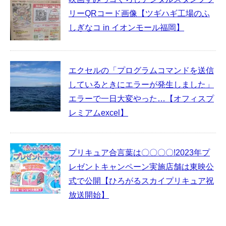
リーQRコード画像【ツギハギ工場のふ
しぎなコ in イオンモール福岡】
エクセルの「プログラムコマンドを送信
しているときにエラーが発生しました」
エラーで一日大変やった…【オフィスプ
レミアムexcel】
プリキュア合言葉は〇〇〇〇!2023年プ
レゼントキャンペーン実施店舗は東映公
式で公開【ひろがるスカイプリキュア祝
放送開始】