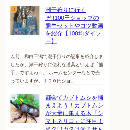
潮干狩りに行く
ぞ!!100円ショップの
熊手セットやコツ動画
を紹介【100均ダイソ
ー】
以前、和白干潟で潮干狩りの記事を紹介しま
したが、潮干狩りに便利な道具といえば「熊
手」ですよね～。 ホームセンターなどで売
っていますが、１００円ショ...
都会でカブトムシを捕
まえよう！カブトムシ
が大量に集まる木『シ
マトネリコ』に注目！
※クワガタは来ません