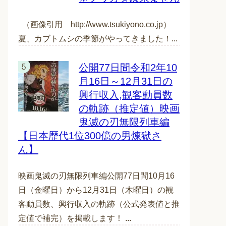
（画像引用 http://www.tsukiyono.co.jp）
夏、カブトムシの季節がやってきました！...
公開77日間令和2年10
月16日～12月31日の
興行収入,観客動員数
の軌跡（推定値）映画
鬼滅の刃無限列車編
【日本歴代1位300億の男煉獄さ
ん】
映画鬼滅の刃無限列車編公開77日間10月16
日（金曜日）から12月31日（木曜日）の観
客動員数、興行収入の軌跡（公式発表値と推
定値で補完）を掲載します！ ...