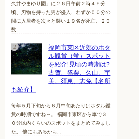
久井やまゆり園」に２６日午前２時４５分
頃、刃物を持った男が侵入、わずか５０分の
間に入居者を次々と襲い１９名が死亡、２０
数...
福岡市東区近郊のホタ
ル観賞（蛍）スポット
を紹介!見頃の時期は?
古賀、篠栗、久山、宇
美、須恵、志免【名所
も紹介】
毎年５月下旬から６月中旬あたりはホタル鑑
賞の時期ですね～。 福岡市東区から車で３
０分以内くらいのスポットをまとめてみまし
た。 他にもあるかも...