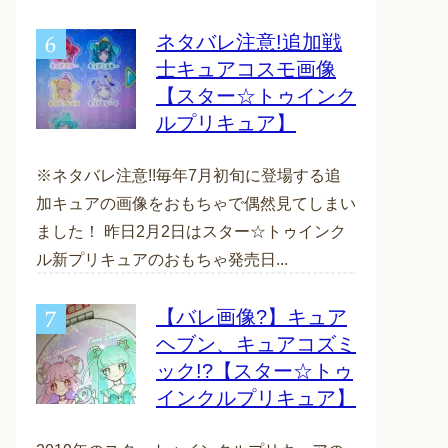
ネタバレ注意!追加戦
士キュアコスモ画像
【スター☆トゥインク
ルプリキュア】
※ネタバレ注意!!毎年7月初旬に登場する追
加キュアの画像をおもちゃで偶然見てしまい
ました！ 昨日2月2日はスター☆トゥインク
ル新プリキュアのおもちゃ発売日...
【バレ画像?】キュア
ヘブン、キュアコズミ
ック!?【スター☆トゥ
インクルプリキュア】