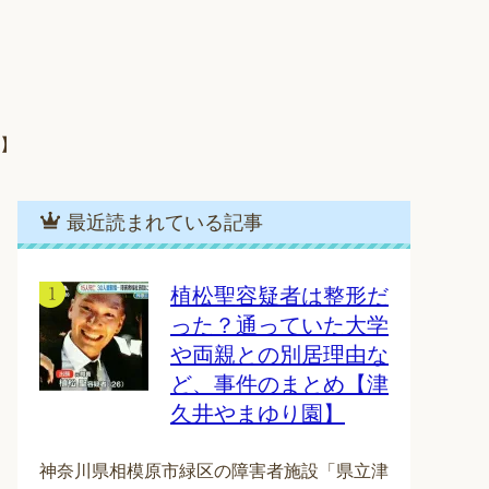
上】
最近読まれている記事
植松聖容疑者は整形だ
った？通っていた大学
や両親との別居理由な
ど、事件のまとめ【津
久井やまゆり園】
神奈川県相模原市緑区の障害者施設「県立津