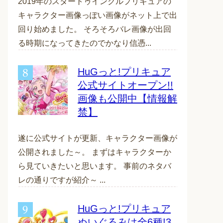
2019年のスタートゥインクルプリキュアの
キャラクター画像っぽい画像がネット上で出
回り始めました。 そろそろバレ画像が出回
る時期になってきたのでかなり信憑...
HuGっと!プリキュア
公式サイトオープン!!
画像も公開中【情報解
禁】
遂に公式サイトが更新、キャラクター画像が
公開されました～。 まずはキャラクターか
ら見ていきたいと思います。 事前のネタバ
レの通りですが紹介～ ...
HuGっと!プリキュア
ぬいぐるみは全6種!3