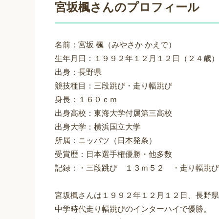
宮坂楓さんのプロフィール
名前：宮坂 楓（みやさか かえで）
生年月日：１９９２年１２月１２日（２４歳）
出身：長野県
競技種目：三段跳び・走り幅跳び
身長：１６０ｃｍ
出身高校：東海大学付属第三高校
出身大学：横浜国立大学
所属：ニッパツ（日本発条）
受賞歴：日本選手権優勝・他多数
記録：・三段跳び １３ｍ５２ ・走り幅跳び
宮坂楓さんは１９９２年１２月１２日、長野県
中学時代走り幅跳びのインターハイで優勝。