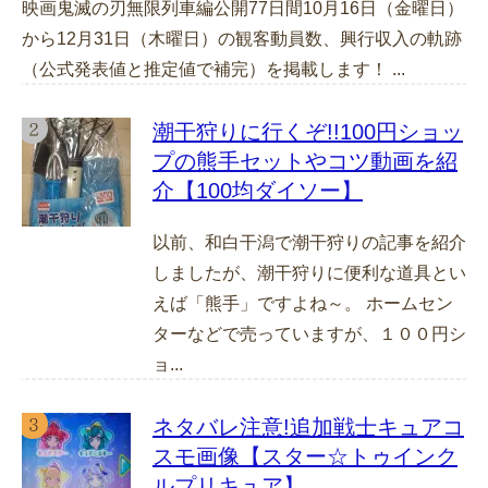
映画鬼滅の刃無限列車編公開77日間10月16日（金曜日）
から12月31日（木曜日）の観客動員数、興行収入の軌跡
（公式発表値と推定値で補完）を掲載します！ ...
潮干狩りに行くぞ!!100円ショッ
プの熊手セットやコツ動画を紹
介【100均ダイソー】
以前、和白干潟で潮干狩りの記事を紹介
しましたが、潮干狩りに便利な道具とい
えば「熊手」ですよね～。 ホームセン
ターなどで売っていますが、１００円シ
ョ...
ネタバレ注意!追加戦士キュアコ
スモ画像【スター☆トゥインク
ルプリキュア】