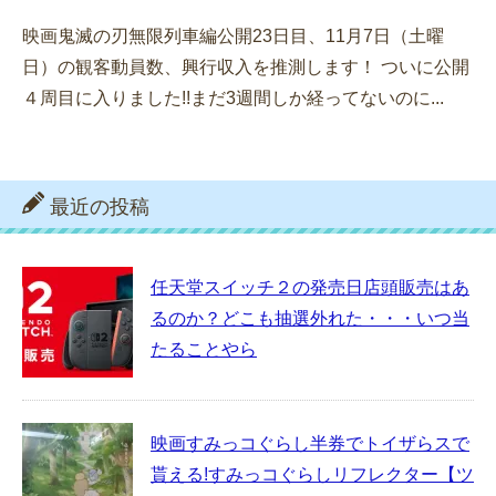
映画鬼滅の刃無限列車編公開23日目、11月7日（土曜
日）の観客動員数、興行収入を推測します！ ついに公開
４周目に入りました!!まだ3週間しか経ってないのに...
最近の投稿
任天堂スイッチ２の発売日店頭販売はあ
るのか？どこも抽選外れた・・・いつ当
たることやら
映画すみっコぐらし半券でトイザらスで
貰える!すみっコぐらしリフレクター【ツ