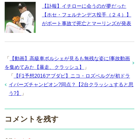
【訃報】イチローに会うのが夢だった
【ホセ・フェルナンデス投手（２４）】
がボート事故で死亡とマーリンズが発表
「
【動画】高級車ポルシェが見るも無残な姿に!事故動画
を集めてみた【暴走、クラッシュ】
」
「
【F1予想2016アブダビ】ニコ・ロズベルグが初ドラ
イバーズチャンピオン?同点？【2台クラッシュすると思
う?】
」
コメントを残す