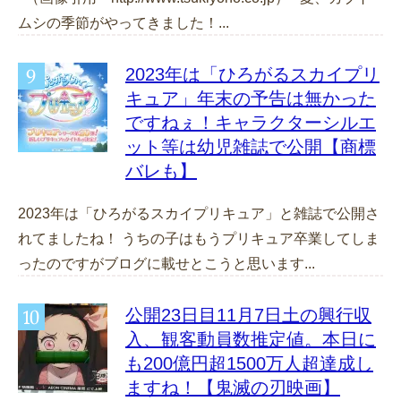
ムシの季節がやってきました！...
2023年は「ひろがるスカイプリ
キュア」年末の予告は無かった
ですねぇ！キャラクターシルエ
ット等は幼児雑誌で公開【商標
バレも】
2023年は「ひろがるスカイプリキュア」と雑誌で公開さ
れてましたね！ うちの子はもうプリキュア卒業してしま
ったのですがブログに載せとこうと思います...
公開23日目11月7日土の興行収
入、観客動員数推定値。本日に
も200億円超1500万人超達成し
ますね！【鬼滅の刃映画】