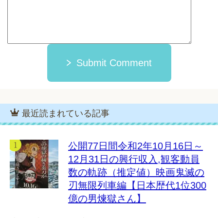
Submit Comment
最近読まれている記事
公開77日間令和2年10月16日～
12月31日の興行収入,観客動員
数の軌跡（推定値）映画鬼滅の
刃無限列車編【日本歴代1位300
億の男煉獄さん】