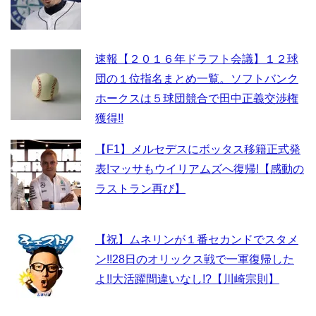
速報【２０１６年ドラフト会議】１２球
団の１位指名まとめ一覧。ソフトバンク
ホークスは５球団競合で田中正義交渉権
獲得!!
【F1】メルセデスにボッタス移籍正式発
表!マッサもウイリアムズへ復帰!【感動の
ラストラン再び】
【祝】ムネリンが１番セカンドでスタメ
ン!!28日のオリックス戦で一軍復帰した
よ!!大活躍間違いなし!?【川崎宗則】