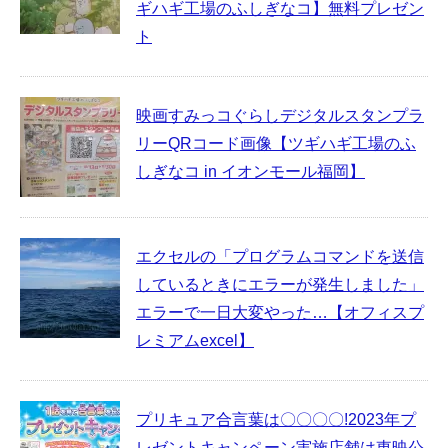
ギハギ工場のふしぎなコ】無料プレゼン
ト
映画すみっコぐらしデジタルスタンプラ
リーQRコード画像【ツギハギ工場のふ
しぎなコ in イオンモール福岡】
エクセルの「プログラムコマンドを送信
しているときにエラーが発生しました」
エラーで一日大変やった…【オフィスプ
レミアムexcel】
プリキュア合言葉は〇〇〇〇!2023年プ
レゼントキャンペーン実施店舗は東映公