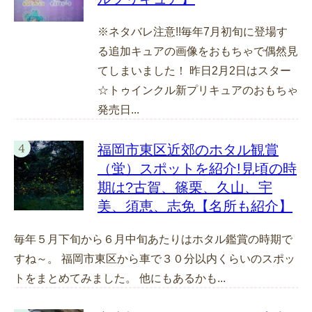
※ネタバレ注意!!毎年7月初旬に登場す
る追加キュアの画像をおもちゃで偶然見
てしまいました！ 昨日2月2日はスター
☆トゥインクル新プリキュアのおもちゃ
発売日...
福岡市東区近郊のホタル観賞
（蛍）スポットを紹介!見頃の時
期は?古賀、篠栗、久山、宇
美、須恵、志免【名所も紹介】
毎年５月下旬から６月中旬あたりはホタル鑑賞の時期で
すね～。 福岡市東区から車で３０分以内くらいのスポッ
トをまとめてみました。 他にもあるかも...