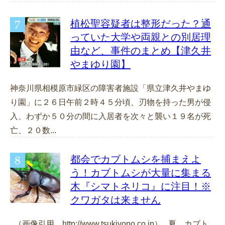
植松聖容疑者は整形だった？通
っていた大学や両親との別居理
由など、事件のまとめ【津久井
やまゆり園】
神奈川県相模原市緑区の障害者施設「県立津久井やまゆ
り園」に２６日午前２時４５分頃、刃物を持った男が侵
入、わずか５０分の間に入居者を次々と襲い１９名が死
亡、２０数...
都会でカブトムシを捕まえよ
う！カブトムシが大量に集まる
木『シマトネリコ』に注目！※
クワガタは来ません
（画像引用 http://www.tsukiyono.co.jp） 夏、カブト