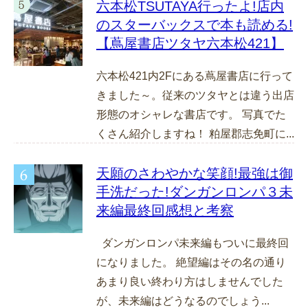
六本松TSUTAYA行ったよ!店内
のスターバックスで本も読める!
【蔦屋書店ツタヤ六本松421】
六本松421内2Fにある蔦屋書店に行って
きました～。従来のツタヤとは違う出店
形態のオシャレな書店です。 写真でた
くさん紹介しますね！ 粕屋郡志免町に...
天願のさわやかな笑顔!最強は御
手洗だった!ダンガンロンパ３未
来編最終回感想と考察
ダンガンロンパ未来編もついに最終回
になりました。 絶望編はその名の通り
あまり良い終わり方はしませんでした
が、未来編はどうなるのでしょう...