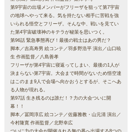
第9宇宙の出場メンバーがフリーザを狙って第7宇宙
の地球へやって来る。気を持たない相手に苦戦を強
いられる悟空とフリーザ。そんな中、戦いを見てい
た第4宇宙破壊神のキテラが秘策を思いつく。
第96話 緊急事態再び！最後の戦士はあの男だ？
脚本／吉高寿男 絵コンテ／羽多野浩平 演出／山口暁
生 作画監督／八島善孝
フリーザが第4宇宙に寝返ってしまい、最後の1人が
決まらない第7宇宙。大会まで時間がないため悟空達
はこのまま9人で会場へ向かおうとするが、そこへあ
る人物が現れる。
第97話 生き残るのは誰だ！？力の大会ついに開
幕！！
脚本／冨岡淳広 絵コンテ／佐藤雅教・山元清 演出／
今村隆寛 作画監督／北野幸広
ついに力の大会が開催される無の界へ出場する8つの