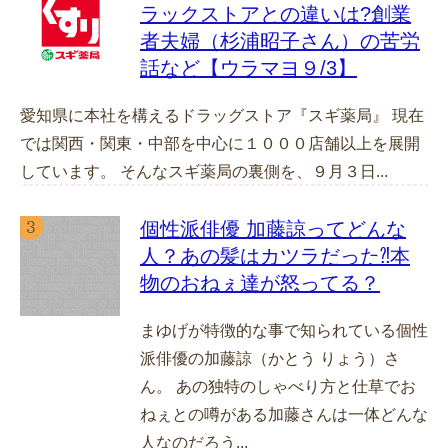
ラックストアとの違いは?創業
者夫婦（杉浦昭子さん）の苦労
話など【ウラマヨ９/3】
愛知県に本社を構えるドラッグストア『スギ薬局』 現在
では関西・関東・中部を中心に１０００店舗以上を展開
しています。 そんなスギ薬局の裏側を、９月３日...
個性派俳優 加藤諒ってどんな
人？あの髪はカツラだった⁈本
物のおねぇ達が怒ってる？
まゆげが特徴的な事で知られている個性
派俳優の加藤諒（かとう りょう）さ
ん。 あの独特のしゃべり方と仕草でお
ねぇとの噂がある加藤さんは一体どんな
人なのだろう...