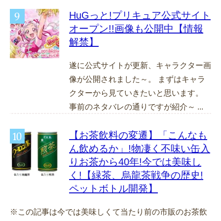
HuGっと!プリキュア公式サイト
オープン!!画像も公開中【情報
解禁】
遂に公式サイトが更新、キャラクター画
像が公開されました～。 まずはキャラ
クターから見ていきたいと思います。
事前のネタバレの通りですが紹介～ ...
【お茶飲料の変遷】「こんなも
ん飲めるか」!物凄く不味い缶入
りお茶から40年!今では美味し
く!【緑茶、烏龍茶戦争の歴史!
ペットボトル開発】
※この記事は今では美味しくて当たり前の市販のお茶飲