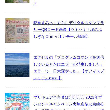
ト
映画すみっコぐらしデジタルスタンプラ
リーQRコード画像【ツギハギ工場のふ
しぎなコ in イオンモール福岡】
エクセルの「プログラムコマンドを送信
しているときにエラーが発生しました」
エラーで一日大変やった…【オフィスプ
レミアムexcel】
プリキュア合言葉は〇〇〇〇!2023年プ
レゼントキャンペーン実施店舗は東映公