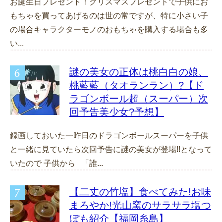
お誕生日プレゼント！クリスマスプレゼントで子供にお
もちゃを買ってあげるのは世の常ですが、特に小さい子
の場合キャラクターモノのおもちゃを購入する場合も多
い...
謎の美女の正体は桃白白の娘、
桃藍藍（タオランラン）?【ド
ラゴンボール超（スーパー）次
回予告美少女?予想】
録画しておいた一昨日のドラゴンボールスーパーを子供
と一緒に見ていたら次回予告に謎の美女が登場!!となって
いたので 子供から 「誰...
【二丈の竹塩】食べてみた!お味
まろやか!光山窯のサラサラ塩つ
ぼも紹介【福岡糸島】