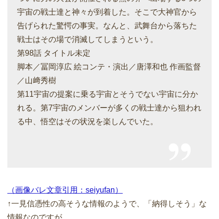
宇宙の戦士達と神々が到着した。そこで大神官から
告げられた驚愕の事実。なんと、武舞台から落ちた
戦士はその場で消滅してしまうという。
第98話 タイトル未定
脚本／冨岡淳広 絵コンテ・演出／唐澤和也 作画監督
／山﨑秀樹
第11宇宙の提案に乗る宇宙とそうでない宇宙に分か
れる。第7宇宙のメンバーが多くの戦士達から狙われ
る中、悟空はその状況を楽しんでいた。
（画像バレ文章引用：seiyufan）
↑一見信憑性の高そうな情報のようで、「納得しそう」な
情報なのですが