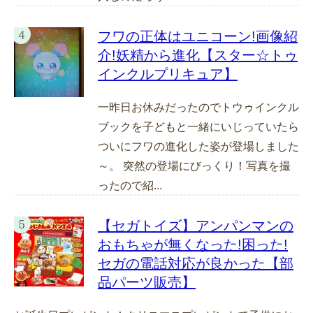
フワの正体はユニコーン!画像紹
介!妖精から進化【スター☆トゥ
インクルプリキュア】
一昨日お休みだったのでトウゥインクル
ブックを子どもと一緒にいじっていたら
ついにフワの進化した姿が登場しました
～。 突然の登場にびっくり！写真を撮
ったので紹...
【セガトイズ】アンパンマンの
おもちゃが無くなった!困った!
セガの電話対応が良かった【部
品パーツ販売】