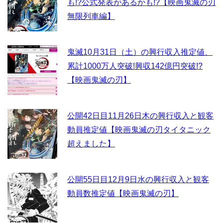
も!?公式発表があるかも!?【映画鬼滅の刃
無限列車編】
鬼滅10月31日（土）の興行収入推定値、
累計1000万人突破!興収142億円突破!?
【映画鬼滅の刃】
公開42日目11月26日木の興行収入と観客
動員推定値【映画鬼滅の刃タイタニック
超えました】
公開55日目12月9日水の興行収入と観客
動員数推定値【映画鬼滅の刃】