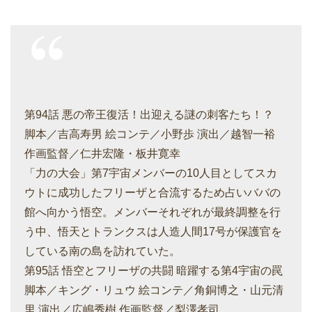
第94話 悪の帝王復活！出迎える謎の刺客たち！？
脚本／吉高寿男 絵コンテ／小野歩 演出／越智一裕
作画監督／仁井宏隆・板井寛幸
「力の大会」第7宇宙メンバーの10人目としてスカ
ウトに成功したフリーザと合流するため占いババの
館へ向かう悟空。メンバーそれぞれが最終調整を行
う中、悟天とトランクスは人造人間17号が保護官を
している南の島を訪れていた。
第95話 悟空とフリーザの共闘 暗躍する第4宇宙の罠
脚本／キング・リュウ 絵コンテ／角銅博之・山元清
里 演出／広嶋秀樹 作画監督／梨澤孝司