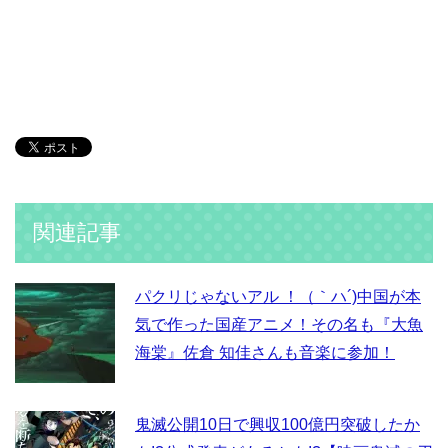
関連記事
パクリじゃないアル ！（｀ハ´)中国が本
気で作った国産アニメ！その名も『大魚
海棠』佐倉 知佳さんも音楽に参加！
鬼滅公開10日で興収100億円突破したか