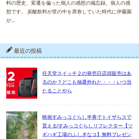
料の歴史、変遷を偏った個人の感想の備忘録。個人の感
想です。 炭酸飲料が世の中を席巻していた時代に伊藤園
が...
最近の投稿
任天堂スイッチ２の発売日店頭販売はあ
るのか？どこも抽選外れた・・・いつ当
たることやら
映画すみっコぐらし半券でトイザらスで
貰える!すみっコぐらしリフレクター【ツ
ギハギ工場のふしぎなコ】無料プレゼン