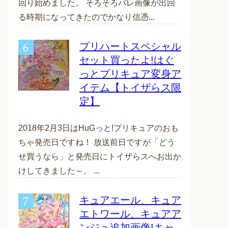
回り始めました。 そろそろバレ画像が出回
る時期になってきたのでかなり信憑...
プリハートスペシャル
セット買ったよ!はぐ
っとプリキュア変身ア
イテム【トイザらス限
定】
2018年2月3日はHuGっと!プリキュアのおも
ちゃ発売日ですね！ 放送前日ですが「どう
せ買うなら」と発売日にトイザらスへお出か
けしてきました～。 ...
キュアエール、キュア
エトワール、キュアア
ンジュ追加画像!キャ