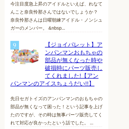
今注目度急上昇のアイドルといえば、れなて
んこと奈良怜那さんではないでしょうか？
奈良怜那さんは日曜朝練アイドル・ノンシュ
ガーのメンバー。 &nbsp...
【ジョイパレット】ア
ンパンマンおもちゃの
部品が無くなった時や
破損時にパーツ販売し
てくれました!【アン
パンマンのアイスちょうだい!!】
先日セガトイズのアンパンマンのおもちゃの
部品が無くなって困った！という記事を上げ
たのですが、その時は無事パーツ販売してく
れて対応が良かったという話でした。 ...