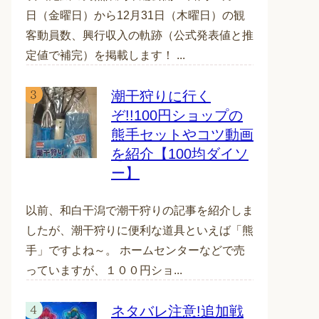
日（金曜日）から12月31日（木曜日）の観
客動員数、興行収入の軌跡（公式発表値と推
定値で補完）を掲載します！ ...
潮干狩りに行く
ぞ!!100円ショップの
熊手セットやコツ動画
を紹介【100均ダイソ
ー】
以前、和白干潟で潮干狩りの記事を紹介しま
したが、潮干狩りに便利な道具といえば「熊
手」ですよね～。 ホームセンターなどで売
っていますが、１００円ショ...
ネタバレ注意!追加戦