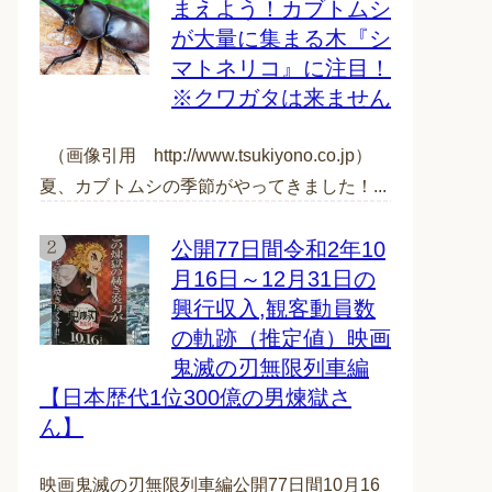
まえよう！カブトムシ
が大量に集まる木『シ
マトネリコ』に注目！
※クワガタは来ません
（画像引用 http://www.tsukiyono.co.jp）
夏、カブトムシの季節がやってきました！...
公開77日間令和2年10
月16日～12月31日の
興行収入,観客動員数
の軌跡（推定値）映画
鬼滅の刃無限列車編
【日本歴代1位300億の男煉獄さ
ん】
映画鬼滅の刃無限列車編公開77日間10月16