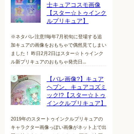
士キュアコスモ画像
【スター☆トゥインク
ルプリキュア】
※ネタバレ注意!!毎年7月初旬に登場する追
加キュアの画像をおもちゃで偶然見てしまい
ました！ 昨日2月2日はスター☆トゥインク
ル新プリキュアのおもちゃ発売日...
【バレ画像?】キュア
ヘブン、キュアコズミ
ック!?【スター☆トゥ
インクルプリキュア】
2019年のスタートゥインクルプリキュアの
キャラクター画像っぽい画像がネット上で出