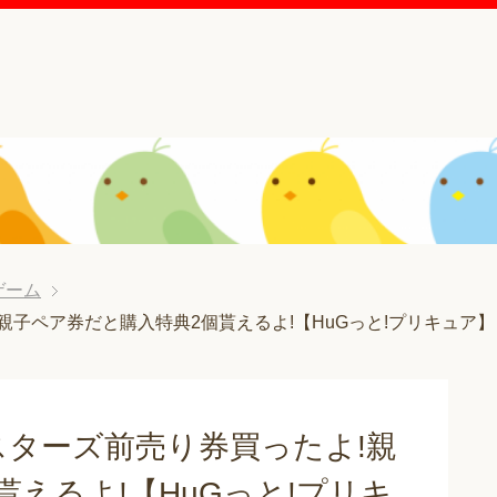
ゲーム
子ペア券だと購入特典2個貰えるよ!【HuGっと!プリキュア】
ターズ前売り券買ったよ!親
えるよ!【HuGっと!プリキ