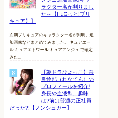
ラクター名が判りまし
た～【HuGっと!プリ
キュア】】
次期プリキュアのキャラクター名が判明、追
加画像などまとめてみました。 キュアエー
ル キュアエトワール キュアアンジュ で確定
みた...
【朝ドラひよっこ】奈
良怜那（れなてん）の
プロフィールを紹介!
身長や血液型、趣味
は?前は普通の正社員
だった?!【ノンシュガー】