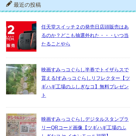
最近の投稿
任天堂スイッチ２の発売日店頭販売はあ
るのか？どこも抽選外れた・・・いつ当
たることやら
映画すみっコぐらし半券でトイザらスで
貰える!すみっコぐらしリフレクター【ツ
ギハギ工場のふしぎなコ】無料プレゼン
ト
映画すみっコぐらしデジタルスタンプラ
リーQRコード画像【ツギハギ工場のふ