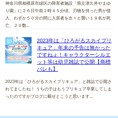
神奈川県相模原市緑区の障害者施設「県立津久井やまゆ
り園」に２６日午前２時４５分頃、刃物を持った男が侵
入、わずか５０分の間に入居者を次々と襲い１９名が死
亡、２０数...
2023年は「ひろがるスカイプリ
キュア」年末の予告は無かった
ですねぇ！キャラクターシルエ
ット等は幼児雑誌で公開【商標
バレも】
2023年は「ひろがるスカイプリキュア」と雑誌で公開さ
れてましたね！ うちの子はもうプリキュア卒業してしま
ったのですがブログに載せとこうと思います...