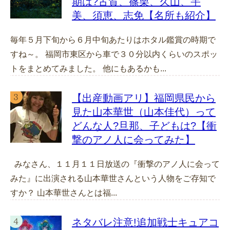
期は?古賀、篠栗、久山、宇
美、須恵、志免【名所も紹介】
毎年５月下旬から６月中旬あたりはホタル鑑賞の時期で
すね～。 福岡市東区から車で３０分以内くらいのスポッ
トをまとめてみました。 他にもあるかも...
【出産動画アリ】福岡県民から
見た山本華世（山本佳代）って
どんな人?旦那、子どもは?【衝
撃のアノ人に会ってみた】
みなさん、１１月１１日放送の『衝撃のアノ人に会って
みた』に出演される山本華世さんという人物をご存知で
すか？ 山本華世さんとは福...
ネタバレ注意!追加戦士キュアコ