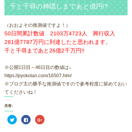
千と千尋の神隠しまであと億円!?
（おおよその推測値ですよ！）
50日間累計数値 2103万4723人 興行収入
281億7787万円に到達したと思われます。
千と千尋まであと26億2千万円!!
※公開1日目～46日目の数値は↓
https://pyokotan.com/16507.htm/
※ブログ主の勝手な推測値ですので参考程度に留めておい
てくださいね！
共有:
ク
F
ク
リ
a
リ
ッ
c
ッ
ク
e
ク