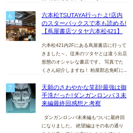
六本松TSUTAYA行ったよ!店内
のスターバックスで本も読める!
【蔦屋書店ツタヤ六本松421】
六本松421内2Fにある蔦屋書店に行って
きました～。従来のツタヤとは違う出店
形態のオシャレな書店です。 写真でた
くさん紹介しますね！ 粕屋郡志免町に...
天願のさわやかな笑顔!最強は御
手洗だった!ダンガンロンパ３未
来編最終回感想と考察
ダンガンロンパ未来編もついに最終回
になりました。 絶望編はその名の通り