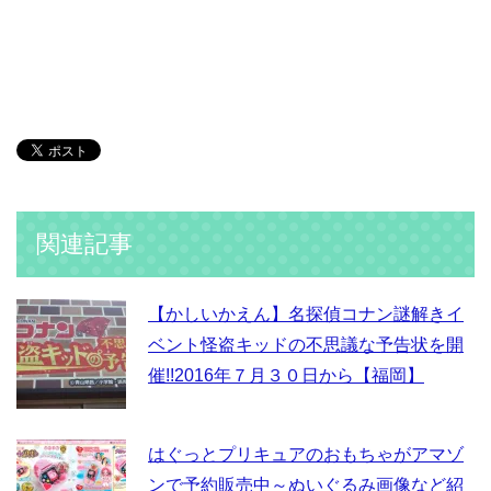
関連記事
【かしいかえん】名探偵コナン謎解きイ
ベント怪盗キッドの不思議な予告状を開
催!!2016年７月３０日から【福岡】
はぐっとプリキュアのおもちゃがアマゾ
ンで予約販売中～ぬいぐるみ画像など紹