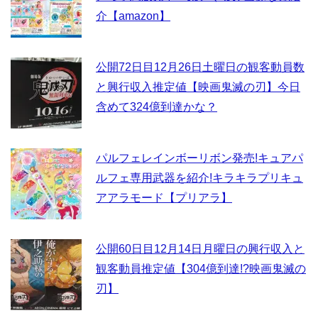
介【amazon】
公開72日目12月26日土曜日の観客動員数
と興行収入推定値【映画鬼滅の刃】今日
含めて324億到達かな？
パルフェレインボーリボン発売!キュアパ
ルフェ専用武器を紹介!キラキラプリキュ
アアラモード【プリアラ】
公開60日目12月14日月曜日の興行収入と
観客動員推定値【304億到達!?映画鬼滅の
刃】