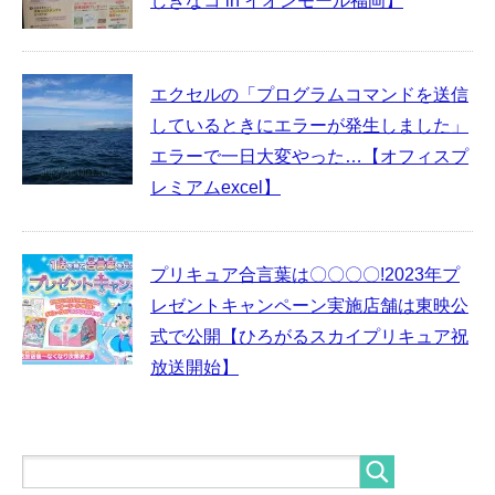
しぎなコ in イオンモール福岡】
エクセルの「プログラムコマンドを送信
しているときにエラーが発生しました」
エラーで一日大変やった…【オフィスプ
レミアムexcel】
プリキュア合言葉は〇〇〇〇!2023年プ
レゼントキャンペーン実施店舗は東映公
式で公開【ひろがるスカイプリキュア祝
放送開始】