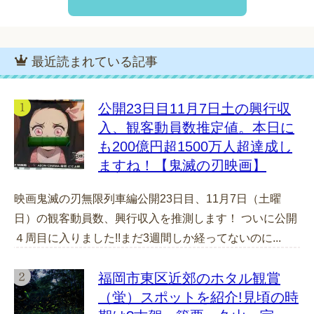
最近読まれている記事
公開23日目11月7日土の興行収
入、観客動員数推定値。本日に
も200億円超1500万人超達成し
ますね！【鬼滅の刃映画】
映画鬼滅の刃無限列車編公開23日目、11月7日（土曜
日）の観客動員数、興行収入を推測します！ ついに公開
４周目に入りました!!まだ3週間しか経ってないのに...
福岡市東区近郊のホタル観賞
（蛍）スポットを紹介!見頃の時