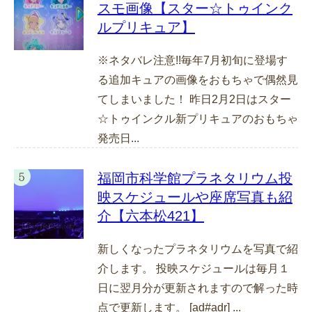
スモ画像【スター☆トゥインク
ルプリキュア】
※ネタバレ注意!!毎年7月初旬に登場す
る追加キュアの画像をおもちゃで偶然見
てしまいました！ 昨日2月2日はスター
☆トゥインクル新プリキュアのおもちゃ
発売日...
福岡市科学館プラネタリウム投
映スケジュールや座席写真も紹
介【六本松421】
新しくなったプラネタリウムを写真で紹
介します。 投映スケジュールは毎月１
日に翌月分が更新されますので解った時
点で更新します。 [ad#adr] ...