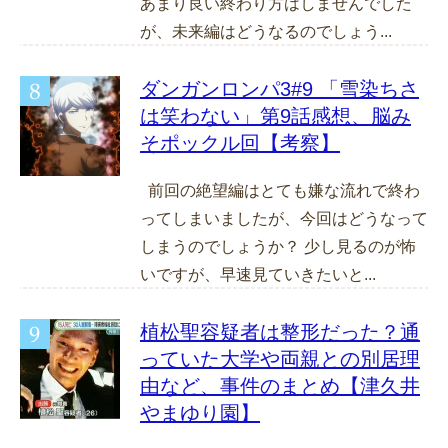
あまり良い終わり方はしませんでした
が、未来編はどうなるのでしょう...
ダンガンロンパ3#9 「雪染ちさ
は笑わない」第9話感想、脳み
そポックル回【考察】
前回の絶望編はとても嫌な流れで終わ
ってしまいましたが、今回はどうなって
しまうのでしょうか？ 少し見るのが怖
いですが、早速見ていきたいと...
植松聖容疑者は整形だった？通
っていた大学や両親との別居理
由など、事件のまとめ【津久井
やまゆり園】