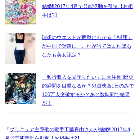
結婚!!2017年4月で芸能活動を引退【お相
手は?】
理想のウエストが簡単にわかる「A4腰」
が中国で話題に これが当てはまればあ
なたも美女認定？
「興行収入を見守りたい」に大注目!!歴史
的瞬間を目撃なるか？鬼滅映画1日のみで
100万人突破するか？あと数時間で結果
が！
「
プリキュア主題歌の歌手工藤真由さんが結婚!!2017年4
月で芸能活動を引退【お相手は?】
」