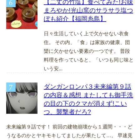
【二丈の竹塩】食べてみた!お味
まろやか!光山窯のサラサラ塩つ
ぼも紹介【福岡糸島】
日々生活していく上で欠かせない衣食
住。 その内、「食」は家族の健康、団
欒に欠かせない要素の一つです。 普段
料理を作っていると、「いつも同じ味と
いう安...
ダンガンロンパ３未来編第９話
の内容＆感想 またしても御手洗
の目の下のクマが消えず!こい
つ、襲撃者だろ?
未来編第９話です！ 前回の建物崩壊から１週間・・・ど
うなるのかとヤキモキしてましたが果たして…。 早速見