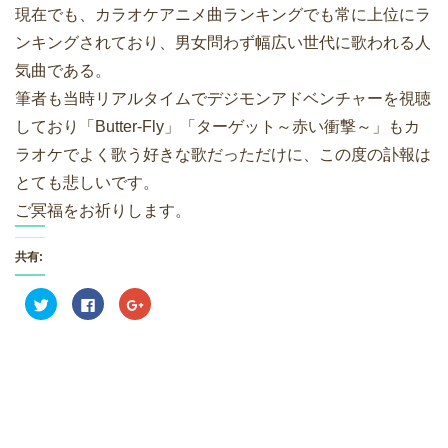
現在でも、カラオケアニメ曲ランキングでも常に上位にラ
ンキングされており、男女問わず幅広い世代に歌われる人
気曲である。
筆者も当時リアルタイムでデジモンアドベンチャーを視聴
しており「Butter-Fly」「ターゲット～赤い衝撃～」もカ
ラオケでよく歌う好きな歌だっただけに、この度の訃報は
とても悲しいです。
ご冥福をお祈りします。
共有:
ク
F
ク
リ
a
リ
ッ
c
ッ
ク
e
ク
し
b
し
て
o
て
T
o
G
w
k
o
i
で
o
t
共
g
t
有
l
e
す
e
r
る
+