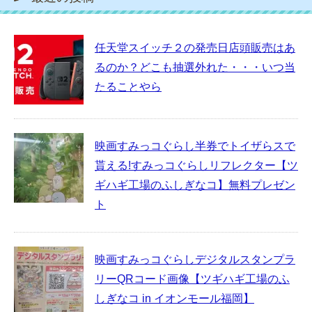
任天堂スイッチ２の発売日店頭販売はあ
るのか？どこも抽選外れた・・・いつ当
たることやら
映画すみっコぐらし半券でトイザらスで
貰える!すみっコぐらしリフレクター【ツ
ギハギ工場のふしぎなコ】無料プレゼン
ト
映画すみっコぐらしデジタルスタンプラ
リーQRコード画像【ツギハギ工場のふ
しぎなコ in イオンモール福岡】