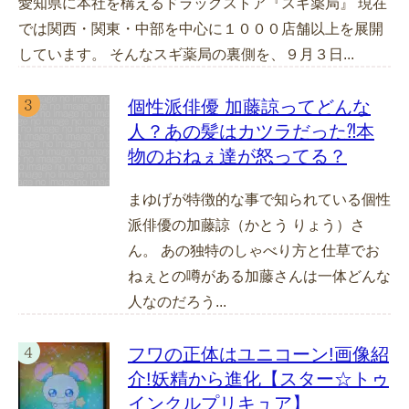
愛知県に本社を構えるドラッグストア『スギ薬局』 現在
では関西・関東・中部を中心に１０００店舗以上を展開
しています。 そんなスギ薬局の裏側を、９月３日...
個性派俳優 加藤諒ってどんな
人？あの髪はカツラだった⁈本
物のおねぇ達が怒ってる？
まゆげが特徴的な事で知られている個性
派俳優の加藤諒（かとう りょう）さ
ん。 あの独特のしゃべり方と仕草でお
ねぇとの噂がある加藤さんは一体どんな
人なのだろう...
フワの正体はユニコーン!画像紹
介!妖精から進化【スター☆トゥ
インクルプリキュア】