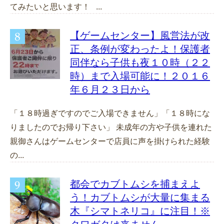
てみたいと思います！ ...
【ゲームセンター】風営法が改
正、条例が変わったよ！保護者
同伴なら子供も夜１０時（２２
時）まで入場可能に！２０１６
年６月２３日から
「１８時過ぎですのでご入場できません」「１８時にな
りましたのでお帰り下さい」 未成年の方や子供を連れた
親御さんはゲームセンターで店員に声を掛けられた経験
の...
都会でカブトムシを捕まえよ
う！カブトムシが大量に集まる
木『シマトネリコ』に注目！※