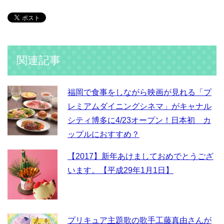
関連記事
福岡で食事をしながら映画が見れる「プ
レミアムダイニングシネマ」がキャナル
シティ博多に4/23オープン！日本初 カ
ップルにおすすめ？
【2017】新年あけましておめでとうござ
います。【平成29年1月1日】
プリキュア主題歌の歌手工藤真由さんが