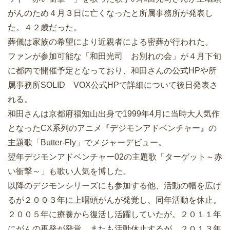
がんのため４月３日に亡くなったと所属事務所が発表し
た。４２歳だった。
葬儀は家族の希望により近親者による密葬が行われた。
ファンが参加可能な「和田光司 お別れの会」が４月下旬
に都内で開催予定となっており、和田さんの公式HPや所
属事務所SOLID VOX公式HPで詳細について後日発表さ
れる。
和田さんは京都府福知山出身で1999年4月に当時大人気作
となったCX系列のアニメ『デジモンアドベンチャー』の
主題歌「Butter-Fly」でメジャーデビュー。
翌年デジモンアドベンチャー02の主題歌「ターゲット～赤
い衝撃～」も歌い人気を博した。
以降のデジモンシリーズにも参加する他、活動の幅を広げ
るが２００３年に上咽頭がんが発覚し、同年活動を休止。
２００５年に療養から復活し活躍していたが。２０１１年
にがんの再発が発覚、またも活動休止するが、２０１３年