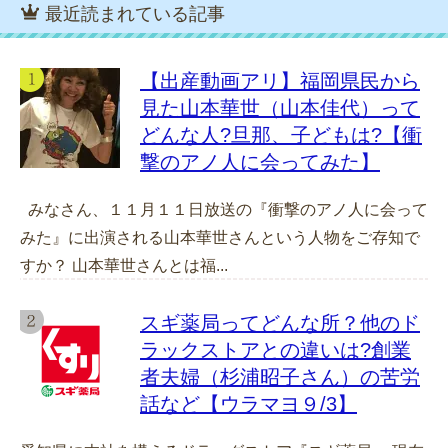
最近読まれている記事
【出産動画アリ】福岡県民から
見た山本華世（山本佳代）って
どんな人?旦那、子どもは?【衝
撃のアノ人に会ってみた】
みなさん、１１月１１日放送の『衝撃のアノ人に会って
みた』に出演される山本華世さんという人物をご存知で
すか？ 山本華世さんとは福...
スギ薬局ってどんな所？他のド
ラックストアとの違いは?創業
者夫婦（杉浦昭子さん）の苦労
話など【ウラマヨ９/3】