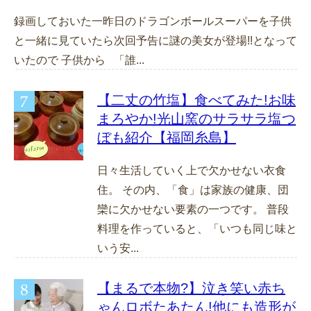
録画しておいた一昨日のドラゴンボールスーパーを子供
と一緒に見ていたら次回予告に謎の美女が登場!!となって
いたので 子供から 「誰...
【二丈の竹塩】食べてみた!お味
まろやか!光山窯のサラサラ塩つ
ぼも紹介【福岡糸島】
日々生活していく上で欠かせない衣食
住。 その内、「食」は家族の健康、団
欒に欠かせない要素の一つです。 普段
料理を作っていると、「いつも同じ味と
いう安...
【まるで本物?】泣き笑い赤ち
ゃんロボたあたん!他にも造形が