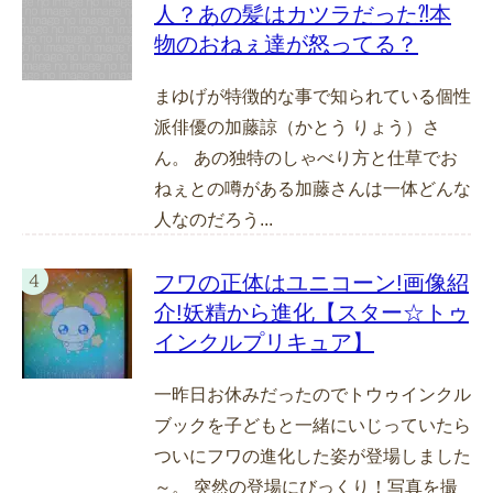
人？あの髪はカツラだった⁈本
物のおねぇ達が怒ってる？
まゆげが特徴的な事で知られている個性
派俳優の加藤諒（かとう りょう）さ
ん。 あの独特のしゃべり方と仕草でお
ねぇとの噂がある加藤さんは一体どんな
人なのだろう...
フワの正体はユニコーン!画像紹
介!妖精から進化【スター☆トゥ
インクルプリキュア】
一昨日お休みだったのでトウゥインクル
ブックを子どもと一緒にいじっていたら
ついにフワの進化した姿が登場しました
～。 突然の登場にびっくり！写真を撮