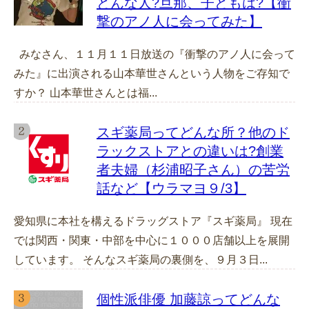
どんな人?旦那、子どもは?【衝
撃のアノ人に会ってみた】
みなさん、１１月１１日放送の『衝撃のアノ人に会って
みた』に出演される山本華世さんという人物をご存知で
すか？ 山本華世さんとは福...
スギ薬局ってどんな所？他のド
ラックストアとの違いは?創業
者夫婦（杉浦昭子さん）の苦労
話など【ウラマヨ９/3】
愛知県に本社を構えるドラッグストア『スギ薬局』 現在
では関西・関東・中部を中心に１０００店舗以上を展開
しています。 そんなスギ薬局の裏側を、９月３日...
個性派俳優 加藤諒ってどんな