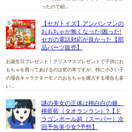
ったので紹...
【セガトイズ】アンパンマンの
おもちゃが無くなった!困った!
セガの電話対応が良かった【部
品パーツ販売】
お誕生日プレゼント！クリスマスプレゼントで子供にお
もちゃを買ってあげるのは世の常ですが、特に小さい子
の場合キャラクターモノのおもちゃを購入する場合も多
い...
謎の美女の正体は桃白白の娘、
桃藍藍（タオランラン）?【ド
ラゴンボール超（スーパー）次
回予告美少女?予想】