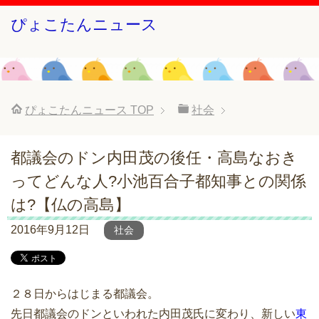
ぴょこたんニュース
ぴょこたんニュース
TOP
社会
都議会のドン内田茂の後任・高島なおき
ってどんな人?小池百合子都知事との関係
は?【仏の高島】
2016年9月12日
社会
２８日からはじまる都議会。
先日都議会のドンといわれた内田茂氏に変わり、新しい
東