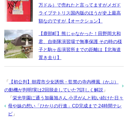
万ドル）で売れたと言ってますがメガド
ライブテトリス国内版のほうが史上最高
額なのですが【オークション】
【鹿部町】熊じゃなかった！田野岡大和
君、自衛隊演習場で無事保護 その時の様
子と駒ヶ岳演習所までの距離は【北海道
置き去り】
「
【初公判】朝霞市少女誘拐・監禁の寺内樺風（かぶ）
の動機が判明!実は2回脱走していた?!詳しく解説
」
「
栄光学園に通う加藤旭さん 小児がんと戦い続けた日々
母や妹の想い「ひかりの行進」CD完成まで 24時間テレ
ビ
」