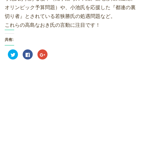
オリンピック予算問題）や、小池氏を応援した『都連の裏
切り者』とされている若狭勝氏の処遇問題など。
これらの高島なおき氏の言動に注目です！
共有:
ク
F
ク
リ
a
リ
ッ
c
ッ
ク
e
ク
し
b
し
て
o
て
T
o
G
w
k
o
i
で
o
t
共
g
t
有
l
e
す
e
r
る
+
で
に
で
共
は
共
有
ク
有
(
リ
(
新
ッ
新
し
ク
し
い
し
い
ウ
て
ウ
ィ
く
ィ
ン
だ
ン
ド
さ
ド