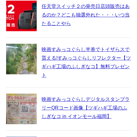
任天堂スイッチ２の発売日店頭販売はあ
るのか？どこも抽選外れた・・・いつ当
たることやら
映画すみっコぐらし半券でトイザらスで
貰える!すみっコぐらしリフレクター【ツ
ギハギ工場のふしぎなコ】無料プレゼン
ト
映画すみっコぐらしデジタルスタンプラ
リーQRコード画像【ツギハギ工場のふ
しぎなコ in イオンモール福岡】