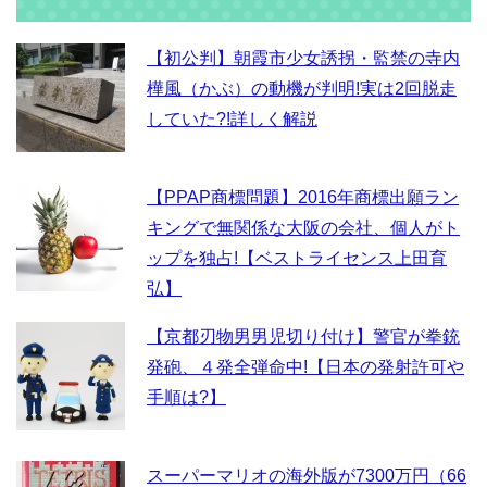
【初公判】朝霞市少女誘拐・監禁の寺内
樺風（かぶ）の動機が判明!実は2回脱走
していた?!詳しく解説
【PPAP商標問題】2016年商標出願ラン
キングで無関係な大阪の会社、個人がト
ップを独占!【ベストライセンス上田育
弘】
【京都刃物男男児切り付け】警官が拳銃
発砲、４発全弾命中!【日本の発射許可や
手順は?】
スーパーマリオの海外版が7300万円（66