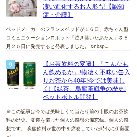
凄い進化するお人形も!【認知
症・介護】
ベッドメーカーのフランスベッドが１６日、赤ちゃん型
コミュニケーションロボット「泣き笑いたあたん」を５
月２５日に発売すると発表しました。 &nbsp...
【お茶飲料の変遷】「こんなも
ん飲めるか」!物凄く不味い缶入
りお茶から40年!今では美味し
く!【緑茶、烏龍茶戦争の歴史!
ペットボトル開発】
※この記事は今では美味しくて当たり前の市販のお茶飲
料の歴史、変遷を偏った個人の感想の備忘録。個人の感
想です。 炭酸飲料が世の中を席巻していた時代に伊藤園