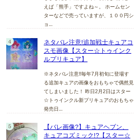
えば「熊手」ですよね～。 ホームセン
ターなどで売っていますが、１００円シ
ョ...
ネタバレ注意!追加戦士キュアコ
スモ画像【スター☆トゥインク
ルプリキュア】
※ネタバレ注意!!毎年7月初旬に登場す
る追加キュアの画像をおもちゃで偶然見
てしまいました！ 昨日2月2日はスター
☆トゥインクル新プリキュアのおもちゃ
発売日...
【バレ画像?】キュアヘブン、
キュアコズミック!?【スター☆