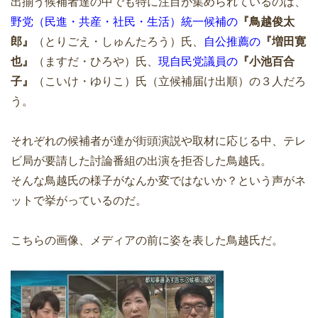
出揃う候補者達の中でも特に注目が集められているのは、
野党（民進・共産・社民・生活）統一候補の
『鳥越俊太
郎』
（とりごえ・しゅんたろう）氏、
自公推薦の
『増田寛
也』
（ますだ・ひろや）氏、
現自民党議員の
『小池百合
子』
（こいけ・ゆりこ）氏（立候補届け出順）の３人だろ
う。
それぞれの候補者が達が街頭演説や取材に応じる中、テレ
ビ局が要請した討論番組の出演を拒否した鳥越氏。
そんな鳥越氏の様子がなんか変ではないか？という声がネ
ットで挙がっているのだ。
こちらの画像、メディアの前に姿を表した鳥越氏だ。