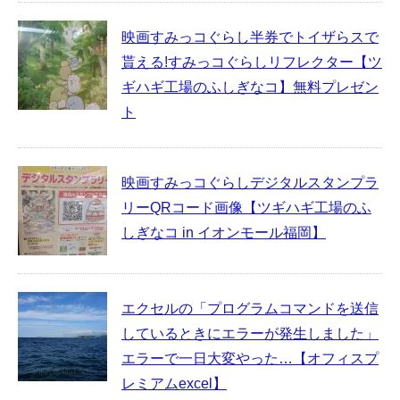
映画すみっコぐらし半券でトイザらスで
貰える!すみっコぐらしリフレクター【ツ
ギハギ工場のふしぎなコ】無料プレゼン
ト
映画すみっコぐらしデジタルスタンプラ
リーQRコード画像【ツギハギ工場のふ
しぎなコ in イオンモール福岡】
エクセルの「プログラムコマンドを送信
しているときにエラーが発生しました」
エラーで一日大変やった…【オフィスプ
レミアムexcel】