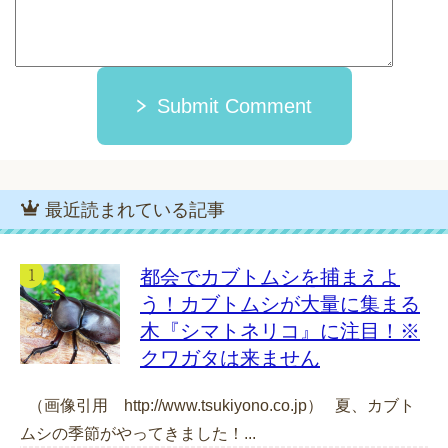
Submit Comment
最近読まれている記事
都会でカブトムシを捕まえよ
う！カブトムシが大量に集まる
木『シマトネリコ』に注目！※
クワガタは来ません
（画像引用 http://www.tsukiyono.co.jp） 夏、カブト
ムシの季節がやってきました！...