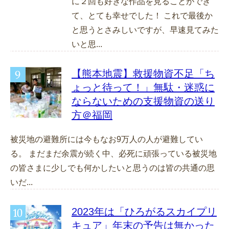
に２回も好きな作品を見ることができ
て、とても幸せでした！ これで最後か
と思うとさみしいですが、早速見てみた
いと思...
【熊本地震】救援物資不足「ち
ょっと待って！」無駄・迷惑に
ならないための支援物資の送り
方＠福岡
被災地の避難所には今もなお9万人の人が避難してい
る。 まだまだ余震が続く中、必死に頑張っている被災地
の皆さまに少しでも何かしたいと思うのは皆の共通の思
いだ...
2023年は「ひろがるスカイプリ
キュア」年末の予告は無かった