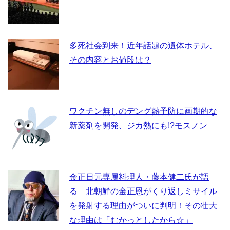
多死社会到来！近年話題の遺体ホテル、
その内容とお値段は？
ワクチン無しのデング熱予防に画期的な
新薬剤を開発、ジカ熱にも!?モスノン
金正日元専属料理人・藤本健二氏が語
る 北朝鮮の金正恩がくり返しミサイル
を発射する理由がついに判明！その壮大
な理由は「むかっとしたから☆」