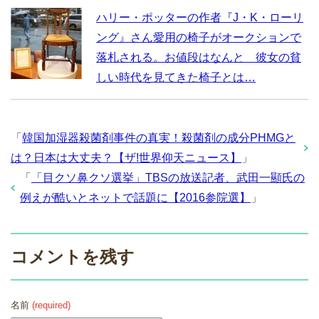
ハリー・ポッターの作者『J・K・ローリ
ング』さん愛用の椅子がオークションで
落札される。お値段はなんと 彼女の貧
しい時代を見てきた椅子とは…
「
韓国加湿器殺菌剤事件の真実！殺菌剤の成分PHMGと
は？日本は大丈夫？【ザ!世界仰天ニュース】
」
「
「目クソ鼻クソ選挙」TBSの放送記者、武田一顯氏の
例えが酷いとネットで話題に【2016参院選】
」
コメントを残す
名前
(required)