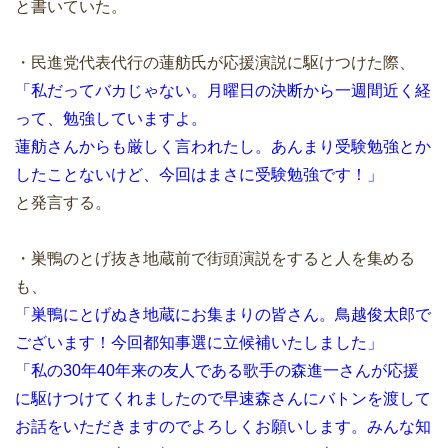
と書いていた。
・民進党代表代行の蓮舫氏が応援演説に駆けつけた際、
「私だってバカじゃない。月曜日の決断から一週間近く経
って、勉強していますよ。
蓮舫さんからも厳しく言われたし。あんまり受験勉強とか
したことないけど、今回はまさに受験勉強です！」
と発言する。
・巣鴨のとげ抜き地蔵前で街頭演説をすると人を集める
も、
「巣鴨にとげぬき地蔵にお集まりの皆さん。鳥越俊太郎で
ございます！今回都知事選に立候補いたしました」
「私の30年40年来の友人である歌手の森進一さんが応援
に駆けつけてくれましたので早速森さんにバトンを渡して
お話をいただきますのでよろしくお願いします。みんな知