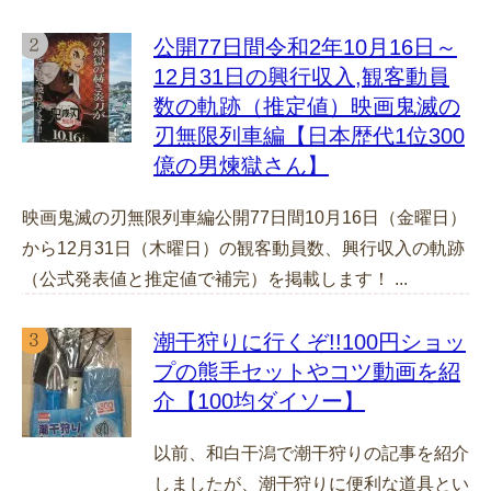
公開77日間令和2年10月16日～
12月31日の興行収入,観客動員
数の軌跡（推定値）映画鬼滅の
刃無限列車編【日本歴代1位300
億の男煉獄さん】
映画鬼滅の刃無限列車編公開77日間10月16日（金曜日）
から12月31日（木曜日）の観客動員数、興行収入の軌跡
（公式発表値と推定値で補完）を掲載します！ ...
潮干狩りに行くぞ!!100円ショッ
プの熊手セットやコツ動画を紹
介【100均ダイソー】
以前、和白干潟で潮干狩りの記事を紹介
しましたが、潮干狩りに便利な道具とい