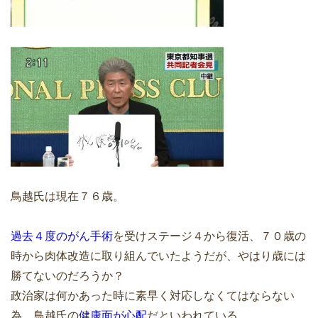
鳥越氏は現在７６歳。
過去４度のがん手術
を受けステージ４から復活、７０歳の
時から肉体改造に取り組んでいたようだが、やはり歳には
勝てないのだろうか？
政治家は何かあった時に素早く対応しなくてはならない
為、鳥越氏の
健康面が心配
だといわれている。