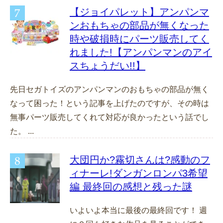
【ジョイパレット】アンパンマ
ンおもちゃの部品が無くなった
時や破損時にパーツ販売してく
れました!【アンパンマンのアイ
スちょうだい!!】
先日セガトイズのアンパンマンのおもちゃの部品が無く
なって困った！という記事を上げたのですが、その時は
無事パーツ販売してくれて対応が良かったという話でし
た。 ...
大団円か?霧切さんは?感動のフ
ィナーレ!ダンガンロンパ3希望
編 最終回の感想と残った謎
いよいよ本当に最後の最終回です！ 週