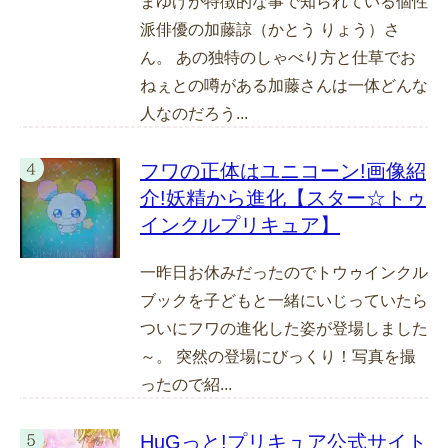
まゆげが特徴的な事で知られている個性
派俳優の加藤諒（かとう りょう）さ
ん。 あの独特のしゃべり方と仕草でお
ねぇとの噂がある加藤さんは一体どんな
人なのだろう...
フワの正体はユニコーン!画像紹
介!妖精から進化【スター☆トゥ
インクルプリキュア】
一昨日お休みだったのでトウゥインクル
ブックを子どもと一緒にいじっていたら
ついにフワの進化した姿が登場しました
～。 突然の登場にびっくり！写真を撮
ったので紹...
HuGっと!プリキュア公式サイト