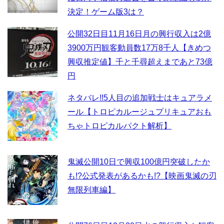
決定！ゲーム版3は？
公開32日目11月16日月の興行収入は2億
3900万円観客動員数17万8千人【きめつ
興収推定値】千と千尋超えまであと73億
円
ネタバレ!!5人目の追加戦士はキュアラメ
ール【トロピカルージュプリキュアおも
ちゃトロピカルパクト解析】
鬼滅公開10日で興収100億円突破したか
も!?公式発表があるかも!?【映画鬼滅の刃
無限列車編】