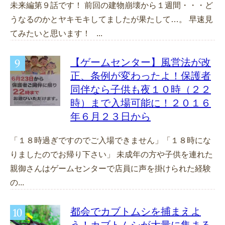
未来編第９話です！ 前回の建物崩壊から１週間・・・ど
うなるのかとヤキモキしてましたが果たして…。 早速見
てみたいと思います！ ...
【ゲームセンター】風営法が改
正、条例が変わったよ！保護者
同伴なら子供も夜１０時（２２
時）まで入場可能に！２０１６
年６月２３日から
「１８時過ぎですのでご入場できません」「１８時にな
りましたのでお帰り下さい」 未成年の方や子供を連れた
親御さんはゲームセンターで店員に声を掛けられた経験
の...
都会でカブトムシを捕まえよ
う！カブトムシが大量に集まる