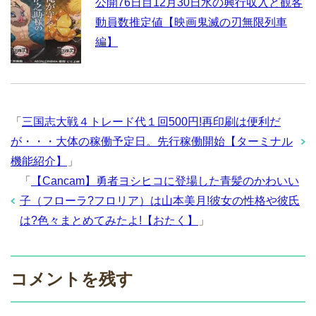
公開76日目12月30日水の興行収入と観客
動員数推定値【映画鬼滅の刃無限列車
編】
「
三国志大戦４トレード代１回500円!再印刷は便利だ
が・・・大体の稼働予定日。先行稼働開始【ターミナル
機能紹介】
」
「
【Cancam】勇者ヨシヒコに登場した青髪のかわいい
子（フローラ?フロリア）は山本美月!彼女の性格や彼氏
は?色々まとめてみたよ!【おたく】
」
コメントを残す