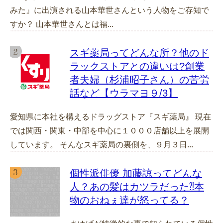
みた』に出演される山本華世さんという人物をご存知で
すか？ 山本華世さんとは福...
スギ薬局ってどんな所？他のド
ラックストアとの違いは?創業
者夫婦（杉浦昭子さん）の苦労
話など【ウラマヨ９/3】
愛知県に本社を構えるドラッグストア『スギ薬局』 現在
では関西・関東・中部を中心に１０００店舗以上を展開
しています。 そんなスギ薬局の裏側を、９月３日...
個性派俳優 加藤諒ってどんな
人？あの髪はカツラだった⁈本
物のおねぇ達が怒ってる？