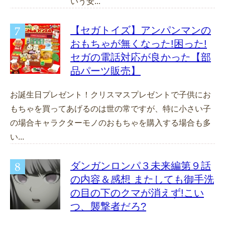
いう安...
【セガトイズ】アンパンマンの
おもちゃが無くなった!困った!
セガの電話対応が良かった【部
品パーツ販売】
お誕生日プレゼント！クリスマスプレゼントで子供にお
もちゃを買ってあげるのは世の常ですが、特に小さい子
の場合キャラクターモノのおもちゃを購入する場合も多
い...
ダンガンロンパ３未来編第９話
の内容＆感想 またしても御手洗
の目の下のクマが消えず!こい
つ、襲撃者だろ?