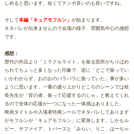
しめると思います。短くてテンポ良いのも良いですね。
そして
本編「キュアモフルン」
が始まります。
ネタバレが出来ませんので会場の様子、雰囲気中心の感想
です。
感想：
歴代の作品より「ミラクルライト」を振る箇所がちりばめ
られてちょっと多くなった印象で、逆に「どこで振ってい
いかわからず、おのおのバラバラに振っていた」事が多い
ように思います。一番の盛り上がりどころのシーンでは校
長先生が「皆の者、振って応援するのじゃ」と教えてくれ
るので全体の応援が一つになった一体感はありました。
映画タイトルや入場者特典シールでネタバレしてあります
がモフルンが「キュアモフルン」に変身します。しかもル
ビー、サファイア、トパーズと「みらい、りこ、はーちゃ