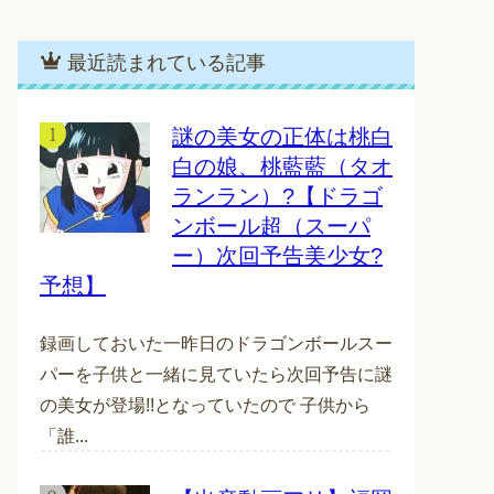
最近読まれている記事
謎の美女の正体は桃白
白の娘、桃藍藍（タオ
ランラン）?【ドラゴ
ンボール超（スーパ
ー）次回予告美少女?
予想】
録画しておいた一昨日のドラゴンボールスー
パーを子供と一緒に見ていたら次回予告に謎
の美女が登場!!となっていたので 子供から
「誰...