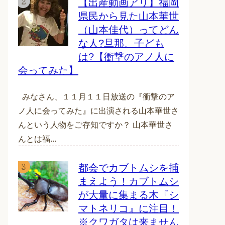
【出産動画アリ】福岡
県民から見た山本華世
（山本佳代）ってどん
な人?旦那、子ども
は?【衝撃のアノ人に
会ってみた】
みなさん、１１月１１日放送の『衝撃のア
ノ人に会ってみた』に出演される山本華世さ
んという人物をご存知ですか？ 山本華世さ
んとは福...
都会でカブトムシを捕
まえよう！カブトムシ
が大量に集まる木『シ
マトネリコ』に注目！
※クワガタは来ません