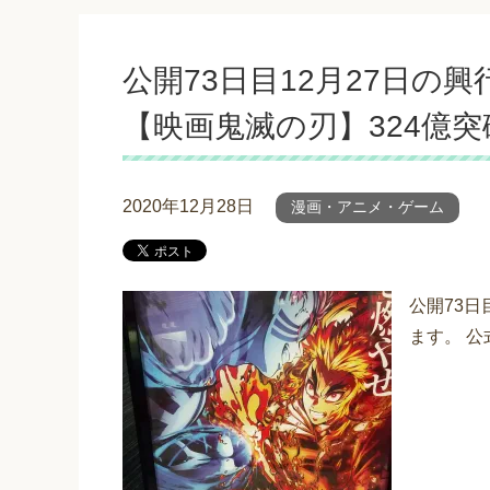
公開73日目12月27日の
【映画鬼滅の刃】324億
2020年12月28日
漫画・アニメ・ゲーム
公開73日
ます。 