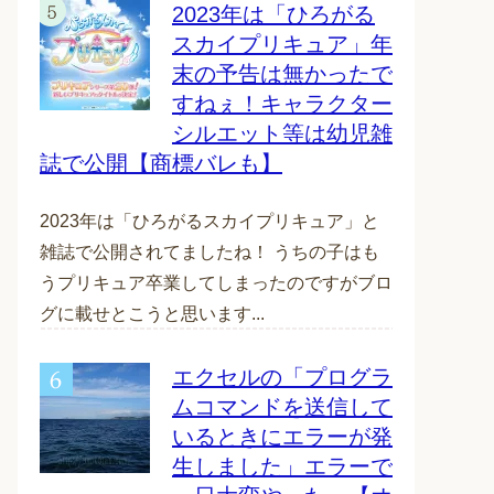
2023年は「ひろがる
スカイプリキュア」年
末の予告は無かったで
すねぇ！キャラクター
シルエット等は幼児雑
誌で公開【商標バレも】
2023年は「ひろがるスカイプリキュア」と
雑誌で公開されてましたね！ うちの子はも
うプリキュア卒業してしまったのですがブロ
グに載せとこうと思います...
エクセルの「プログラ
ムコマンドを送信して
いるときにエラーが発
生しました」エラーで