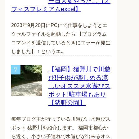
一日大変やった…【オ
フィスプレミアムexcel】
2023年9月20日にPCにて仕事をしようとエ
クセルファイルを起動したら 【プログラム
コマンドを送信しているときにエラーが発生
しました】 ↑ というエ...
【福岡】猪野川で川遊
び!!子供が楽しめる涼
しいオススメ水遊びス
ポット!駐車場もあり
【猪野公園】
毎年ブログ主が行っている川遊び、水遊びス
ポット 猪野川を紹介します。 福岡市都心か
ら近く、小さい子連れで水遊びが出来るオス