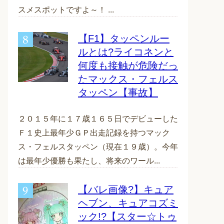
スメスポットですよ～！ ...
【F1】タッペンルー
ルとは?ライコネンと
何度も接触が危険だっ
たマックス・フェルス
タッペン【事故】
２０１５年に１７歳１６５日でデビューした
Ｆ１史上最年少ＧＰ出走記録を持つマック
ス・フェルスタッペン（現在１９歳）。今年
は最年少優勝も果たし、将来のワール...
【バレ画像?】キュア
ヘブン、キュアコズミ
ック!?【スター☆トゥ