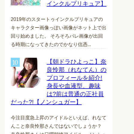
インクルプリキュア】
2019年のスタートゥインクルプリキュアの
キャラクター画像っぽい画像がネット上で出
回り始めました。 そろそろバレ画像が出回
る時期になってきたのでかなり信憑...
【朝ドラひよっこ】奈
良怜那（れなてん）の
プロフィールを紹介!
身長や血液型、趣味
は?前は普通の正社員
だった?!【ノンシュガー】
今注目度急上昇のアイドルといえば、れなて
んこと奈良怜那さんではないでしょうか？