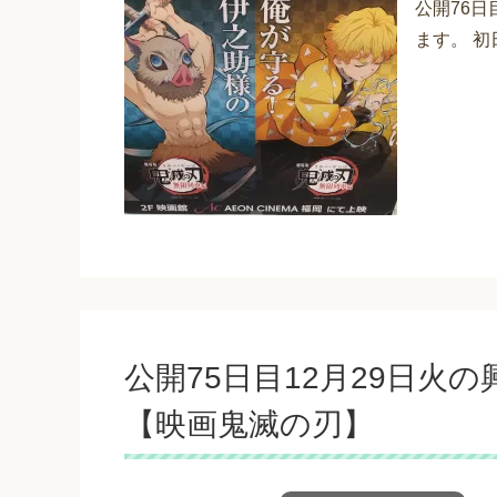
公開76日
ます。 初
公開75日目12月29日火
【映画鬼滅の刃】