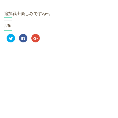
追加戦士楽しみですね~。
共有:
ク
F
ク
リ
a
リ
ッ
c
ッ
ク
e
ク
し
b
し
て
o
て
T
o
G
w
k
o
i
で
o
t
共
g
t
有
l
e
す
e
r
る
+
で
に
で
共
は
共
有
ク
有
(
リ
(
新
ッ
新
し
ク
し
い
し
い
ウ
て
ウ
ィ
く
ィ
ン
だ
ン
ド
さ
ド
ウ
い
ウ
で
(
で