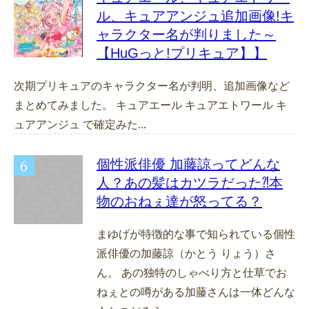
ル、キュアアンジュ追加画像!キ
ャラクター名が判りました～
【HuGっと!プリキュア】】
次期プリキュアのキャラクター名が判明、追加画像など
まとめてみました。 キュアエール キュアエトワール キ
ュアアンジュ で確定みた...
個性派俳優 加藤諒ってどんな
人？あの髪はカツラだった⁈本
物のおねぇ達が怒ってる？
まゆげが特徴的な事で知られている個性
派俳優の加藤諒（かとう りょう）さ
ん。 あの独特のしゃべり方と仕草でお
ねぇとの噂がある加藤さんは一体どんな