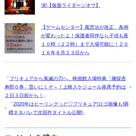
演!【仮面ライダージオウ】
【ゲームセンター】風営法が改正、条例
が変わったよ！保護者同伴なら子供も夜
１０時（２２時）まで入場可能に！２０
１６年６月２３日から
「
プリキュアから鬼滅の刃へ。映画館入場特典「煉獄杏
寿郎０巻」貰いにくぞ～！上映スケジュール座席予約は
２日３日前から！
」
「
2020年はヒーリングっど♡プリキュア!ロゴ画像も!商
標ネタバレで次回作タイトル公開!
」