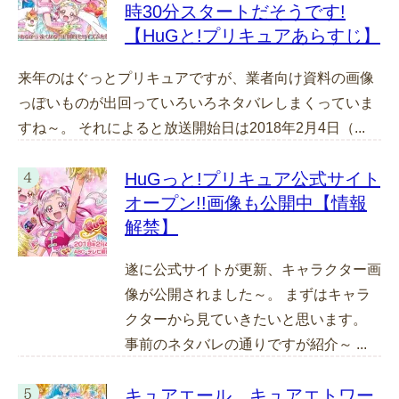
時30分スタートだそうです!
【HuGと!プリキュアあらすじ】
来年のはぐっとプリキュアですが、業者向け資料の画像
っぽいものが出回っていろいろネタバレしまくっていま
すね～。 それによると放送開始日は2018年2月4日（...
HuGっと!プリキュア公式サイト
オープン!!画像も公開中【情報
解禁】
遂に公式サイトが更新、キャラクター画
像が公開されました～。 まずはキャラ
クターから見ていきたいと思います。
事前のネタバレの通りですが紹介～ ...
キュアエール、キュアエトワー