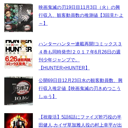
映画鬼滅の刃19日目11月3日（火）の興
行収入、観客動員数の推測値【3回見たよ
～】
ハンターハンター連載再開!コミックス３
４巻も同時発売!２０１７年6月26日の週
刊少年ジャンプで。
【HUNTER×HUNTER】
公開69日目12月23日水の観客動員数、興
行収入推定値【映画鬼滅の刃きめつこう
しゅう】
【祝復活】5話6話にファイズ乾巧役の半
田健人,カイザ草加雅人役の村上幸平が出