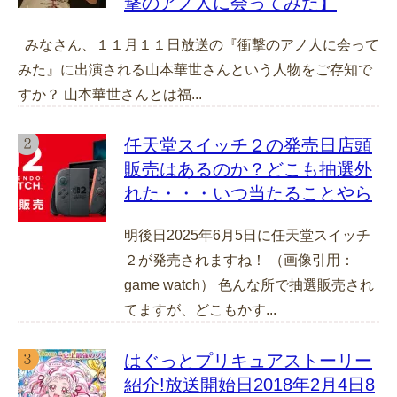
撃のアノ人に会ってみた】
みなさん、１１月１１日放送の『衝撃のアノ人に会って
みた』に出演される山本華世さんという人物をご存知で
すか？ 山本華世さんとは福...
任天堂スイッチ２の発売日店頭
販売はあるのか？どこも抽選外
れた・・・いつ当たることやら
明後日2025年6月5日に任天堂スイッチ
２が発売されますね！ （画像引用：
game watch） 色んな所で抽選販売され
てますが、どこもかす...
はぐっとプリキュアストーリー
紹介!放送開始日2018年2月4日8