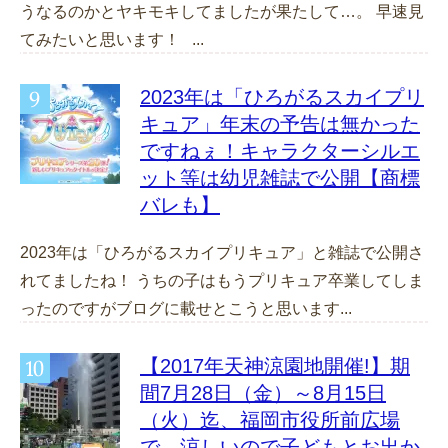
うなるのかとヤキモキしてましたが果たして…。 早速見
てみたいと思います！ ...
2023年は「ひろがるスカイプリ
キュア」年末の予告は無かった
ですねぇ！キャラクターシルエ
ット等は幼児雑誌で公開【商標
バレも】
2023年は「ひろがるスカイプリキュア」と雑誌で公開さ
れてましたね！ うちの子はもうプリキュア卒業してしま
ったのですがブログに載せとこうと思います...
【2017年天神涼園地開催!】期
間7月28日（金）～8月15日
（火）迄、福岡市役所前広場
で、涼しいので子どもとお出か