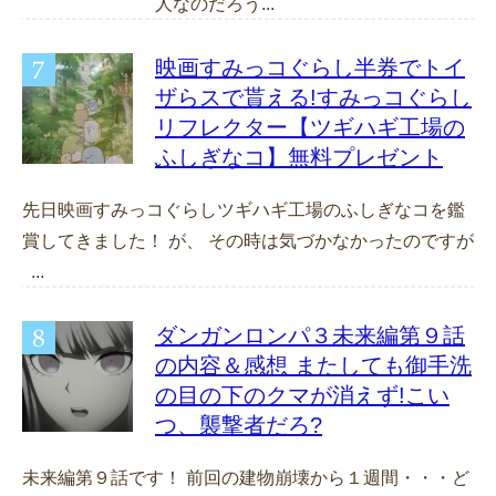
人なのだろう...
映画すみっコぐらし半券でトイ
ザらスで貰える!すみっコぐらし
リフレクター【ツギハギ工場の
ふしぎなコ】無料プレゼント
先日映画すみっコぐらしツギハギ工場のふしぎなコを鑑
賞してきました！ が、 その時は気づかなかったのですが
...
ダンガンロンパ３未来編第９話
の内容＆感想 またしても御手洗
の目の下のクマが消えず!こい
つ、襲撃者だろ?
未来編第９話です！ 前回の建物崩壊から１週間・・・ど