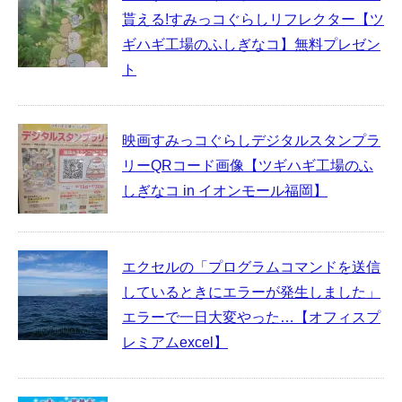
貰える!すみっコぐらしリフレクター【ツ
ギハギ工場のふしぎなコ】無料プレゼン
ト
映画すみっコぐらしデジタルスタンプラ
リーQRコード画像【ツギハギ工場のふ
しぎなコ in イオンモール福岡】
エクセルの「プログラムコマンドを送信
しているときにエラーが発生しました」
エラーで一日大変やった…【オフィスプ
レミアムexcel】