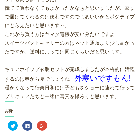
慌てて買わなくてもよかったかなぁと思いましたが、家ま
で届けてくれるのは便利ですのでまあいいかとポジティブ
にとらえたいと思います～。
これから買う方はヤマダ電機が安いみたいですよ！
スイーツパクトキャリーの方はネット通販より少し高かっ
たですが、送料によっては同じくらいだと思います。
キュアホイップ衣装セットが完成しましたが本格的に活躍
外寒いですもん!!
するのは春から夏でしょうね！
暖かくなって行楽日和には子どもをショーに連れて行って
プリキュアたちと一緒に写真を撮ろうと思います。
共有:
ク
F
ク
リ
a
リ
ッ
c
ッ
ク
e
ク
し
b
し