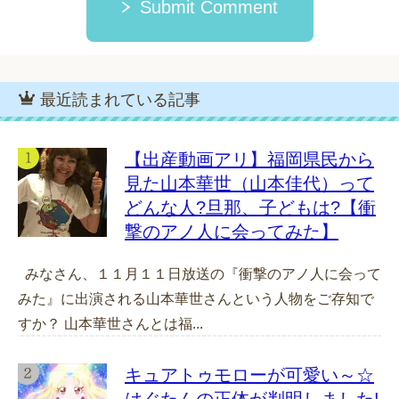
Submit Comment
最近読まれている記事
【出産動画アリ】福岡県民から
見た山本華世（山本佳代）って
どんな人?旦那、子どもは?【衝
撃のアノ人に会ってみた】
みなさん、１１月１１日放送の『衝撃のアノ人に会って
みた』に出演される山本華世さんという人物をご存知で
すか？ 山本華世さんとは福...
キュアトゥモローが可愛い～☆
はぐたんの正体が判明しました!