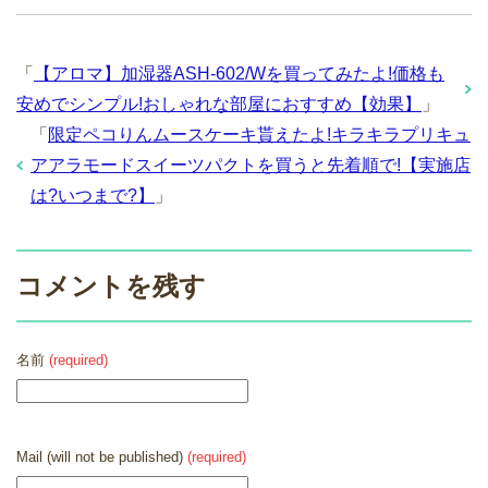
「
【アロマ】加湿器ASH-602/Wを買ってみたよ!価格も
安めでシンプル!おしゃれな部屋におすすめ【効果】
」
「
限定ペコりんムースケーキ貰えたよ!キラキラプリキュ
アアラモードスイーツパクトを買うと先着順で!【実施店
は?いつまで?】
」
コメントを残す
名前
(required)
Mail (will not be published)
(required)