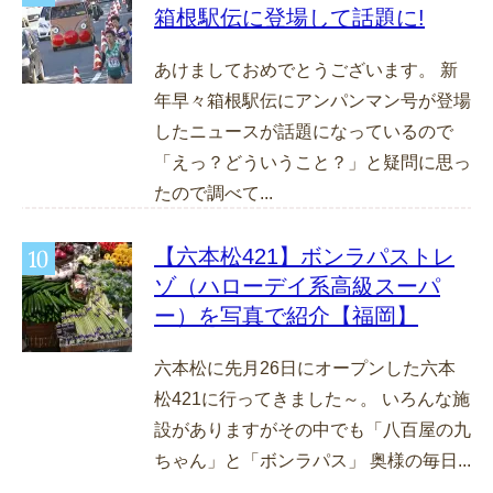
箱根駅伝に登場して話題に!
あけましておめでとうございます。 新
年早々箱根駅伝にアンパンマン号が登場
したニュースが話題になっているので
「えっ？どういうこと？」と疑問に思っ
たので調べて...
【六本松421】ボンラパストレ
ゾ（ハローデイ系高級スーパ
ー）を写真で紹介【福岡】
六本松に先月26日にオープンした六本
松421に行ってきました～。 いろんな施
設がありますがその中でも「八百屋の九
ちゃん」と「ボンラパス」 奥様の毎日...