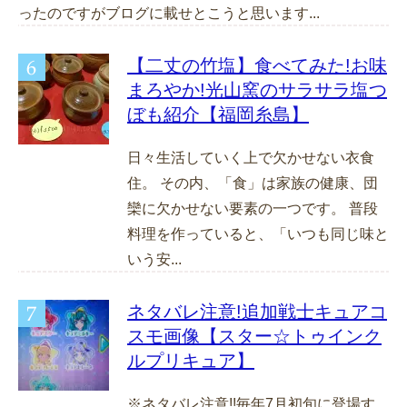
ったのですがブログに載せとこうと思います...
【二丈の竹塩】食べてみた!お味
まろやか!光山窯のサラサラ塩つ
ぼも紹介【福岡糸島】
日々生活していく上で欠かせない衣食
住。 その内、「食」は家族の健康、団
欒に欠かせない要素の一つです。 普段
料理を作っていると、「いつも同じ味と
いう安...
ネタバレ注意!追加戦士キュアコ
スモ画像【スター☆トゥインク
ルプリキュア】
※ネタバレ注意!!毎年7月初旬に登場す