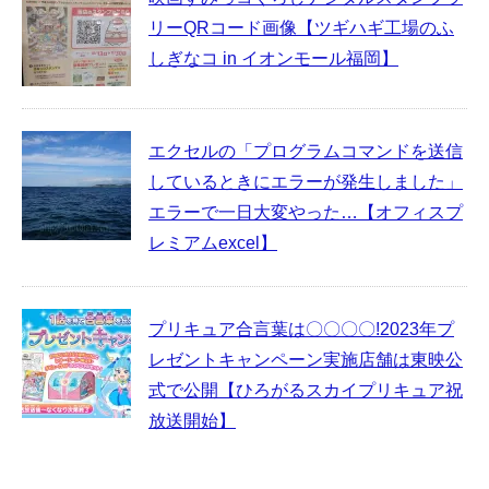
リーQRコード画像【ツギハギ工場のふ
しぎなコ in イオンモール福岡】
エクセルの「プログラムコマンドを送信
しているときにエラーが発生しました」
エラーで一日大変やった…【オフィスプ
レミアムexcel】
プリキュア合言葉は〇〇〇〇!2023年プ
レゼントキャンペーン実施店舗は東映公
式で公開【ひろがるスカイプリキュア祝
放送開始】