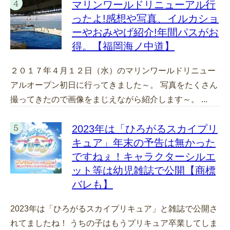
マリンワールドリニューアル行
ったよ!感想や写真、イルカショ
ーやおみやげ紹介!年間パスがお
得。【福岡海ノ中道】
２０１７年４月１２日（水）のマリンワールドリニュー
アルオープン初日に行ってきました～。 写真をたくさん
撮ってきたので画像をまじえながら紹介します～。 ...
2023年は「ひろがるスカイプリ
キュア」年末の予告は無かった
ですねぇ！キャラクターシルエ
ット等は幼児雑誌で公開【商標
バレも】
2023年は「ひろがるスカイプリキュア」と雑誌で公開さ
れてましたね！ うちの子はもうプリキュア卒業してしま