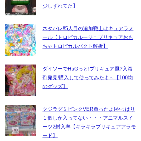
少しずれてた】
ネタバレ!!5人目の追加戦士はキュアラメ
ール【トロピカルージュプリキュアおも
ちゃトロピカルパクト解析】
ダイソーでHuGっと!プリキュア風?入浴
剤発見!購入して使ってみたよ～【100均
のグッズ】
クジラグミピンクVER買ったよ!やっぱり
１個しか入ってない・・・アニマルスイ
ーツ2封入率【キラキラプリキュアアラモ
ード】