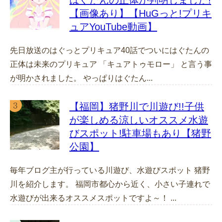
【画像あり】【HuGっと!プリキ
ュアYouTube動画】
先日放送のはぐっとプリキュア40話でついにはぐたんの
正体は未来のプリキュア 「キュアトゥモロー」 と言う事
が明かされました。 やっぱりはぐたん...
【福岡】猪野川で川遊び!!子供
が楽しめる涼しいオススメ水遊
びスポット!駐車場もあり【猪野
公園】
毎年ブログ主が行っている川遊び、水遊びスポット 猪野
川を紹介します。 福岡市都心から近く、小さい子連れで
水遊びが出来るオススメスポットですよ～！ ...