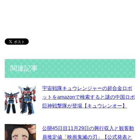
関連記事
宇宙戦隊キュウレンジャーの超合金ロボ
ットをamazonで検索すると謎の中国ロボ
巨神戦撃隊が登場【キュウレンオー】
公開45日目11月29日の興行収入と観客動
員推定値「映画鬼滅の刃」【公式発表と