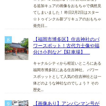
る追加キュアの画像をおもちゃで偶然見
てしまいました！ 昨日2月2日はスター
☆トゥインクル新プリキュアのおもちゃ
発売日...
【福岡市博多区】住吉神社のパ
ワースポット！古代力士像や福
分け小判など【駐車場】
キャナルシティから程近いところにある
福岡市博多区にある住吉神社。 パワー
スポッットとして人気の住吉神社とは一
体どのような神社なのでしょう？ その
歴史...
【画像あり】アンパンマン号が