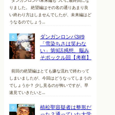
ダンガンロンパ未来編もついに最終回にな
りました。 絶望編はその名の通りあまり良
い終わり方はしませんでしたが、未来編はど
うなるのでしょう...
ダンガンロンパ3#9
「雪染ちさは笑わな
い」第9話感想、脳み
そポックル回【考察】
前回の絶望編はとても嫌な流れで終わって
しまいましたが、今回はどうなってしまうの
でしょうか？ 少し見るのが怖いですが、早
速見ていきたいと...
植松聖容疑者は整形だ
った？通っていた大学