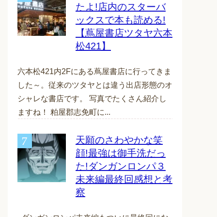
たよ!店内のスターバ
ックスで本も読める!
【蔦屋書店ツタヤ六本
松421】
六本松421内2Fにある蔦屋書店に行ってきま
した～。従来のツタヤとは違う出店形態のオ
シャレな書店です。 写真でたくさん紹介し
ますね！ 粕屋郡志免町に...
天願のさわやかな笑
顔!最強は御手洗だっ
た!ダンガンロンパ３
未来編最終回感想と考
察