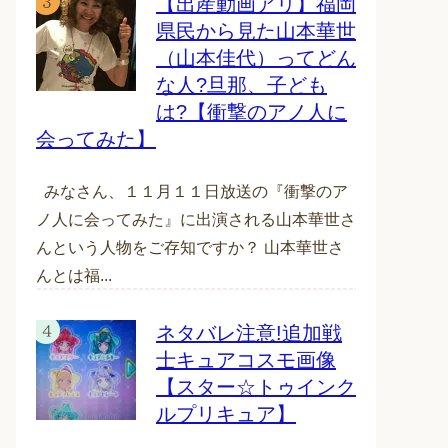
【出産動画アリ】福岡
県民から見た山本華世
（山本佳代）ってどん
な人?旦那、子ども
は?【衝撃のアノ人に
会ってみた】
みなさん、１１月１１日放送の『衝撃のア
ノ人に会ってみた』に出演される山本華世さ
んという人物をご存知ですか？ 山本華世さ
んとは福...
ネタバレ注意!追加戦
士キュアコスモ画像
【スター☆トゥインク
ルプリキュア】