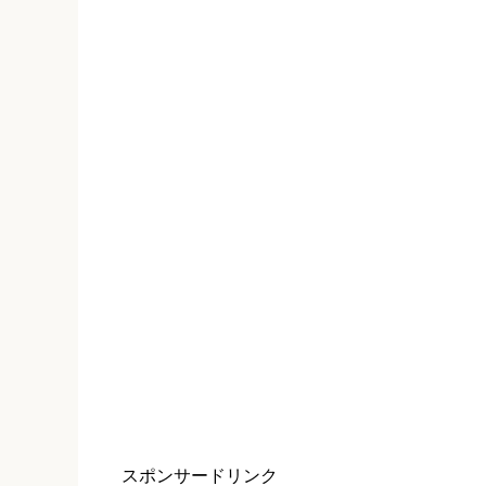
w
k
o
i
で
o
t
共
g
t
有
l
e
す
e
r
る
+
で
に
で
共
は
共
有
ク
有
(
リ
(
新
ッ
新
し
ク
し
い
し
い
ウ
て
ウ
ィ
く
ィ
ン
だ
ン
ド
さ
ド
ウ
い
ウ
で
(
で
開
新
開
き
し
き
ま
い
ま
す
ウ
す
)
ィ
)
ン
ド
ウ
で
開
き
ま
す
)
スポンサードリンク