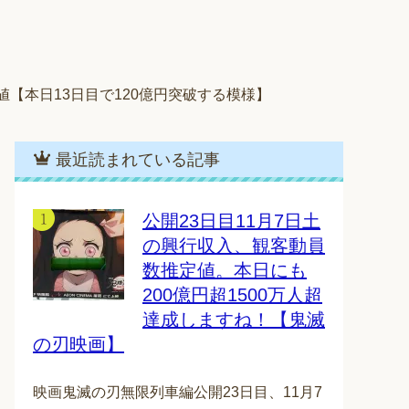
値【本日13日目で120億円突破する模様】
最近読まれている記事
公開23日目11月7日土
の興行収入、観客動員
数推定値。本日にも
200億円超1500万人超
達成しますね！【鬼滅
の刃映画】
映画鬼滅の刃無限列車編公開23日目、11月7