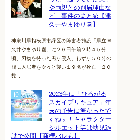
や両親との別居理由な
ど、事件のまとめ【津
久井やまゆり園】
神奈川県相模原市緑区の障害者施設「県立津
久井やまゆり園」に２６日午前２時４５分
頃、刃物を持った男が侵入、わずか５０分の
間に入居者を次々と襲い１９名が死亡、２０
数...
2023年は「ひろがる
スカイプリキュア」年
末の予告は無かったで
すねぇ！キャラクター
シルエット等は幼児雑
誌で公開【商標バレも】