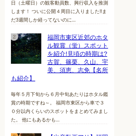
日（土曜日）の観客動員数、興行収入を推測
します！ ついに公開４周目に入りました!!ま
だ3週間しか経ってないのに...
福岡市東区近郊のホタ
ル観賞（蛍）スポット
を紹介!見頃の時期は?
古賀、篠栗、久山、宇
美、須恵、志免【名所
も紹介】
毎年５月下旬から６月中旬あたりはホタル鑑
賞の時期ですね～。 福岡市東区から車で３
０分以内くらいのスポットをまとめてみまし
た。 他にもあるかも...