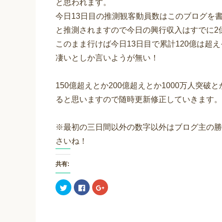
と思われます。
今日13日目の推測観客動員数はこのブログを書い
と推測されますので今日の興行収入はすでに2億
このまま行けば今日13日目で累計120億は超
凄いとしか言いようが無い！
150億超えとか200億超えとか1000万人突
ると思いますので随時更新修正していきます。
※最初の三日間以外の数字以外はブログ主の勝
さいね！
共有:
ク
F
ク
リ
a
リ
ッ
c
ッ
ク
e
ク
し
b
し
て
o
て
T
o
G