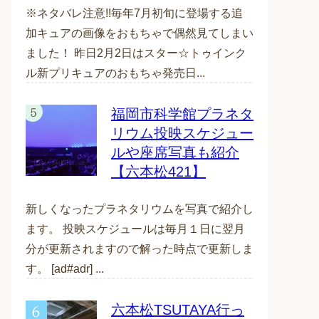
※ネタバレ注意!!毎年7月初旬に登場する追
加キュアの画像をおもちゃで偶然見てしまい
ました！ 昨日2月2日はスター☆トゥインク
ル新プリキュアのおもちゃ発売日...
福岡市科学館プラネタ
リウム投映スケジュー
ルや座席写真も紹介
【六本松421】
新しくなったプラネタリウムを写真で紹介し
ます。 投映スケジュールは毎月１日に翌月
分が更新されますので解った時点で更新しま
す。 [ad#adr] ...
六本松TSUTAYA行っ