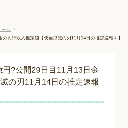
ゲーム
日金の興行収入推定値【映画鬼滅の刃11月14日の推定速報も】
円?公開29日目11月13日金
滅の刃11月14日の推定速報