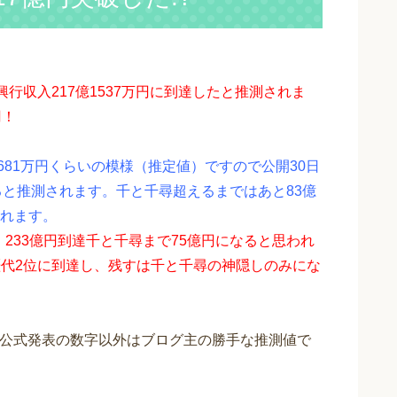
、興行収入217億1537万円に到達したと推測されま
円！
億3681万円くらいの模様（推定値）ですので公開30日
ていると推測されます。千と千尋超えるまではあと83億
れます。
、233億円到達千と千尋まで75億円になると思われ
え歴代2位に到達し、残すは千と千尋の神隠しのみにな
目の公式発表の数字以外はブログ主の勝手な推測値で