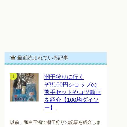
最近読まれている記事
潮干狩りに行く
ぞ!!100円ショップの
熊手セットやコツ動画
を紹介【100均ダイソ
ー】
以前、和白干潟で潮干狩りの記事を紹介しま