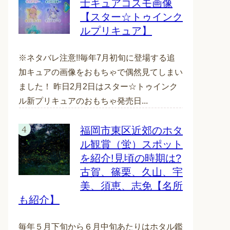
士キュアコスモ画像
【スター☆トゥインク
ルプリキュア】
※ネタバレ注意!!毎年7月初旬に登場する追
加キュアの画像をおもちゃで偶然見てしまい
ました！ 昨日2月2日はスター☆トゥインク
ル新プリキュアのおもちゃ発売日...
福岡市東区近郊のホタ
ル観賞（蛍）スポット
を紹介!見頃の時期は?
古賀、篠栗、久山、宇
美、須恵、志免【名所
も紹介】
毎年５月下旬から６月中旬あたりはホタル鑑