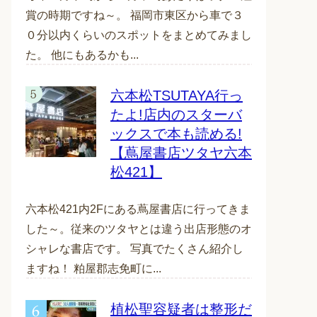
賞の時期ですね～。 福岡市東区から車で３
０分以内くらいのスポットをまとめてみまし
た。 他にもあるかも...
六本松TSUTAYA行っ
たよ!店内のスターバ
ックスで本も読める!
【蔦屋書店ツタヤ六本
松421】
六本松421内2Fにある蔦屋書店に行ってきま
した～。従来のツタヤとは違う出店形態のオ
シャレな書店です。 写真でたくさん紹介し
ますね！ 粕屋郡志免町に...
植松聖容疑者は整形だ