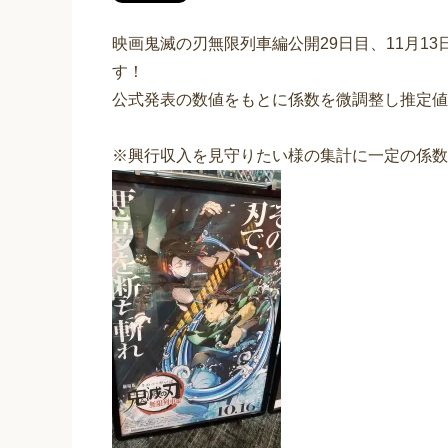
映画鬼滅の刃無限列車編公開29日目、11月1
す！
公式発表の数値をもとに係数を微調整し推定値
※興行収入を見守りたい様の集計に一定の係数