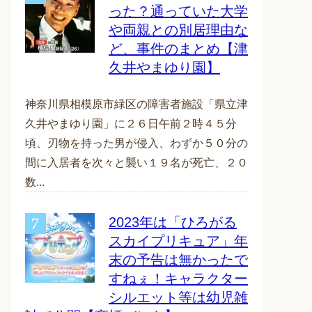
った？通っていた大学
や両親との別居理由な
ど、事件のまとめ【津
久井やまゆり園】
神奈川県相模原市緑区の障害者施設「県立津
久井やまゆり園」に２６日午前２時４５分
頃、刃物を持った男が侵入、わずか５０分の
間に入居者を次々と襲い１９名が死亡、２０
数...
2023年は「ひろがる
スカイプリキュア」年
末の予告は無かったで
すねぇ！キャラクター
シルエット等は幼児雑