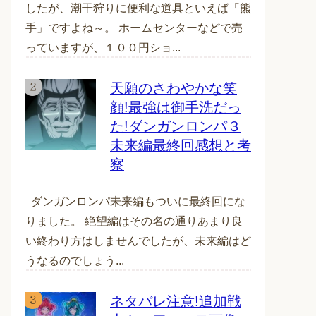
したが、潮干狩りに便利な道具といえば「熊
手」ですよね～。 ホームセンターなどで売
っていますが、１００円ショ...
天願のさわやかな笑
顔!最強は御手洗だっ
た!ダンガンロンパ３
未来編最終回感想と考
察
ダンガンロンパ未来編もついに最終回にな
りました。 絶望編はその名の通りあまり良
い終わり方はしませんでしたが、未来編はど
うなるのでしょう...
ネタバレ注意!追加戦