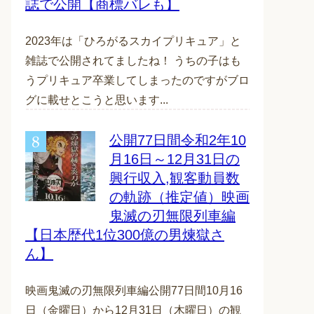
誌で公開【商標バレも】
2023年は「ひろがるスカイプリキュア」と
雑誌で公開されてましたね！ うちの子はも
うプリキュア卒業してしまったのですがブロ
グに載せとこうと思います...
公開77日間令和2年10
月16日～12月31日の
興行収入,観客動員数
の軌跡（推定値）映画
鬼滅の刃無限列車編
【日本歴代1位300億の男煉獄さ
ん】
映画鬼滅の刃無限列車編公開77日間10月16
日（金曜日）から12月31日（木曜日）の観