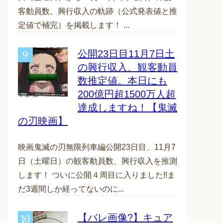
客動員数、興行収入の軌跡（公式発表値と推
定値で補完）を掲載します！ ...
公開23日目11月7日土
の興行収入、観客動員
数推定値。本日にも
200億円超1500万人超
達成しますね！【鬼滅
の刃映画】
映画鬼滅の刃無限列車編公開23日目、11月7
日（土曜日）の観客動員数、興行収入を推測
します！ ついに公開４周目に入りました!!ま
だ3週間しか経ってないのに...
【バレ画像?】キュア