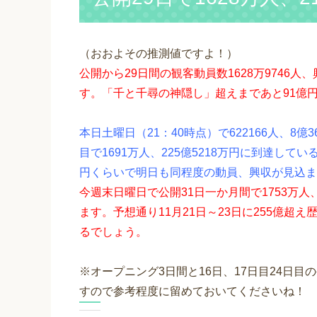
（おおよその推測値ですよ！）
公開から29日間の観客動員数1628万9746人
す。「千と千尋の神隠し」超えまであと91億
本日土曜日（21：40時点）で622166人、8
目で1691万人、225億5218万円に到達し
円くらいで明日も同程度の動員、興収が見込ま
今週末日曜日で公開31日一か月間で1753万人
ます。予想通り11月21日～23日に255億超
るでしょう。
※オープニング3日間と16日、17日目24日
すので参考程度に留めておいてくださいね！