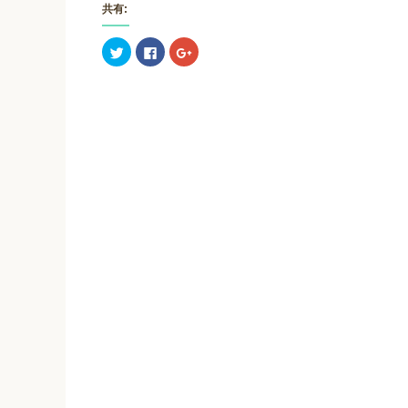
共有:
ク
F
ク
リ
a
リ
ッ
c
ッ
ク
e
ク
し
b
し
て
o
て
T
o
G
w
k
o
i
で
o
t
共
g
t
有
l
e
す
e
r
る
+
で
に
で
共
は
共
有
ク
有
(
リ
(
新
ッ
新
し
ク
し
い
し
い
ウ
て
ウ
ィ
く
ィ
ン
だ
ン
ド
さ
ド
ウ
い
ウ
で
(
で
開
新
開
き
し
き
ま
い
ま
す
ウ
す
)
ィ
)
ン
ド