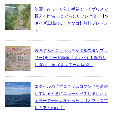
映画すみっコぐらし半券でトイザらスで
貰える!すみっコぐらしリフレクター【ツ
ギハギ工場のふしぎなコ】無料プレゼン
ト
映画すみっコぐらしデジタルスタンプラ
リーQRコード画像【ツギハギ工場のふ
しぎなコ in イオンモール福岡】
エクセルの「プログラムコマンドを送信
しているときにエラーが発生しました」
エラーで一日大変やった…【オフィスプ
レミアムexcel】