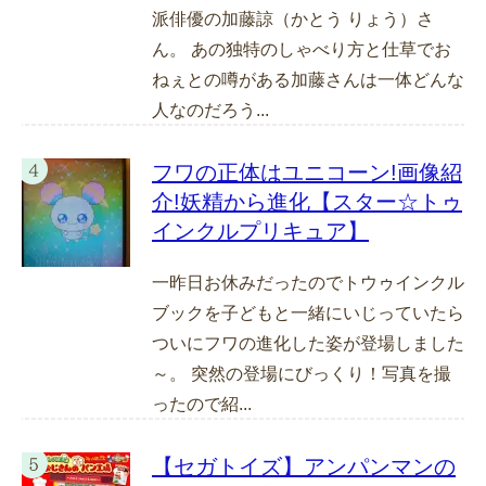
派俳優の加藤諒（かとう りょう）さ
ん。 あの独特のしゃべり方と仕草でお
ねぇとの噂がある加藤さんは一体どんな
人なのだろう...
フワの正体はユニコーン!画像紹
介!妖精から進化【スター☆トゥ
インクルプリキュア】
一昨日お休みだったのでトウゥインクル
ブックを子どもと一緒にいじっていたら
ついにフワの進化した姿が登場しました
～。 突然の登場にびっくり！写真を撮
ったので紹...
【セガトイズ】アンパンマンの