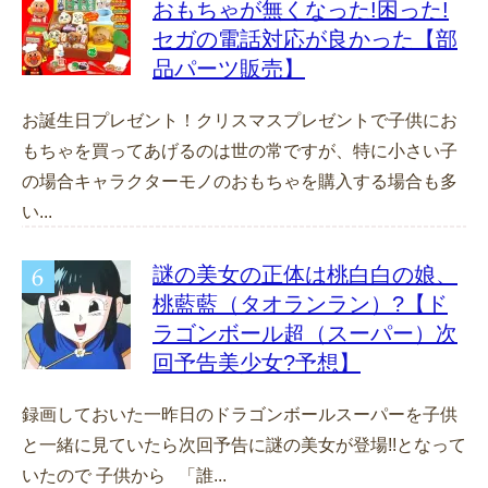
おもちゃが無くなった!困った!
セガの電話対応が良かった【部
品パーツ販売】
お誕生日プレゼント！クリスマスプレゼントで子供にお
もちゃを買ってあげるのは世の常ですが、特に小さい子
の場合キャラクターモノのおもちゃを購入する場合も多
い...
謎の美女の正体は桃白白の娘、
桃藍藍（タオランラン）?【ド
ラゴンボール超（スーパー）次
回予告美少女?予想】
録画しておいた一昨日のドラゴンボールスーパーを子供
と一緒に見ていたら次回予告に謎の美女が登場!!となって
いたので 子供から 「誰...