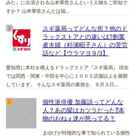
みた』に出演される山本華世さんという人物をご存知で
すか？ 山本華世さんとは福...
スギ薬局ってどんな所？他のド
ラックストアとの違いは?創業
者夫婦（杉浦昭子さん）の苦労
話など【ウラマヨ９/3】
愛知県に本社を構えるドラッグストア『スギ薬局』 現在
では関西・関東・中部を中心に１０００店舗以上を展開
しています。 そんなスギ薬局の裏側を、９月３日...
個性派俳優 加藤諒ってどんな
人？あの髪はカツラだった⁈本
物のおねぇ達が怒ってる？
まゆげが特徴的な事で知られている個性