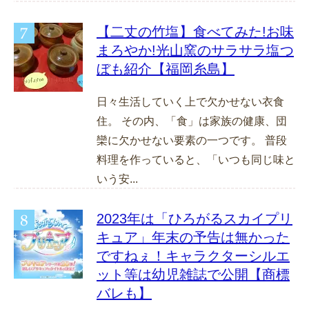
【二丈の竹塩】食べてみた!お味
まろやか!光山窯のサラサラ塩つ
ぼも紹介【福岡糸島】
日々生活していく上で欠かせない衣食
住。 その内、「食」は家族の健康、団
欒に欠かせない要素の一つです。 普段
料理を作っていると、「いつも同じ味と
いう安...
2023年は「ひろがるスカイプリ
キュア」年末の予告は無かった
ですねぇ！キャラクターシルエ
ット等は幼児雑誌で公開【商標
バレも】