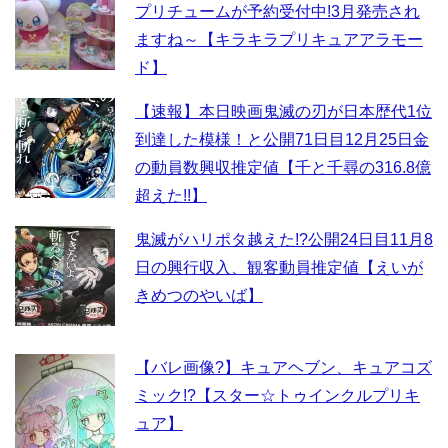
プリチュームが予約受付中!3月発売され
ますね～【キラキラプリキュアアラモー
ド】
【速報】本日映画鬼滅の刃が日本歴代1位
到達した模様！と公開71日目12月25日金
の動員数興収推定値【千と千尋の316.8億
超えた!!】
鬼滅がハリポタ越えた!?公開24日目11月8
日の興行収入、観客動員推定値【えいが
きめつのやいば】
【バレ画像?】キュアヘブン、キュアコズ
ミック!?【スター☆トゥインクルプリキ
ュア】