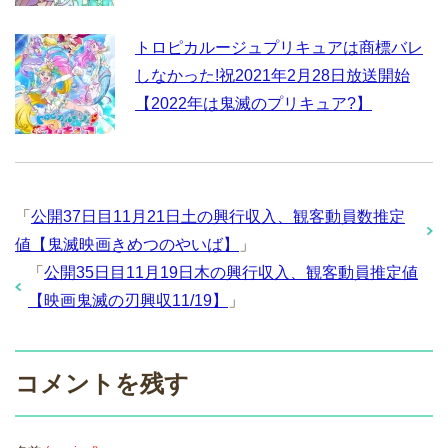
トロピカルージュプリキュアは商標バレ
しなかった!祝2021年2月28日放送開始
【2022年は鬼滅のプリキュア?】
「
公開37日目11月21日土の興行収入、観客動員数推定
値【鬼滅映画きめつのやいば】
」
「
公開35日目11月19日木の興行収入、観客動員推定値
【映画鬼滅の刃興収11/19】
」
コメントを残す