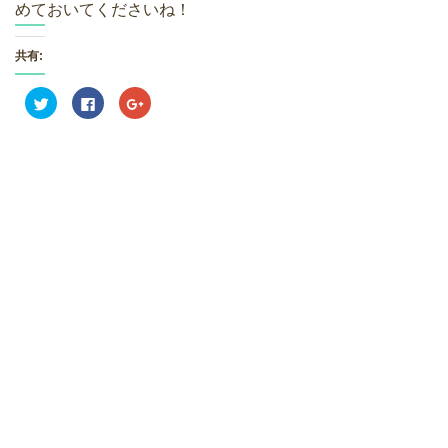
めておいてくださいね！
共有:
ク
F
ク
リ
a
リ
ッ
c
ッ
ク
e
ク
し
b
し
て
o
て
T
o
G
w
k
o
i
で
o
t
共
g
t
有
l
e
す
e
r
る
+
で
に
で
共
は
共
有
ク
有
(
リ
(
新
ッ
新
し
ク
し
い
し
い
ウ
て
ウ
ィ
く
ィ
ン
だ
ン
ド
さ
ド
ウ
い
ウ
で
(
で
開
新
開
き
し
き
ま
い
ま