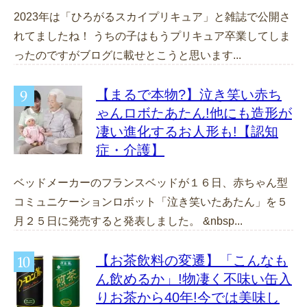
2023年は「ひろがるスカイプリキュア」と雑誌で公開さ
れてましたね！ うちの子はもうプリキュア卒業してしま
ったのですがブログに載せとこうと思います...
【まるで本物?】泣き笑い赤ち
ゃんロボたあたん!他にも造形が
凄い進化するお人形も!【認知
症・介護】
ベッドメーカーのフランスベッドが１６日、赤ちゃん型
コミュニケーションロボット「泣き笑いたあたん」を５
月２５日に発売すると発表しました。 &nbsp...
【お茶飲料の変遷】「こんなも
ん飲めるか」!物凄く不味い缶入
りお茶から40年!今では美味し