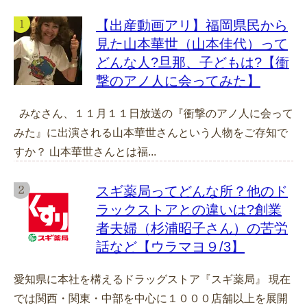
【出産動画アリ】福岡県民から
見た山本華世（山本佳代）って
どんな人?旦那、子どもは?【衝
撃のアノ人に会ってみた】
みなさん、１１月１１日放送の『衝撃のアノ人に会って
みた』に出演される山本華世さんという人物をご存知で
すか？ 山本華世さんとは福...
スギ薬局ってどんな所？他のド
ラックストアとの違いは?創業
者夫婦（杉浦昭子さん）の苦労
話など【ウラマヨ９/3】
愛知県に本社を構えるドラッグストア『スギ薬局』 現在
では関西・関東・中部を中心に１０００店舗以上を展開