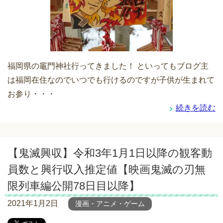
福岡県の竈門神社行ってきました！ といってもブログ主
は福岡在住なのでいつでも行けるのですが子供が生まれて
お参り・・・
続きを読む
【鬼滅興収】令和3年1月1日以降の観客動
員数と興行収入推定値【映画鬼滅の刃無
限列車編公開78日目以降】
2021年1月2日
漫画・アニメ・ゲーム