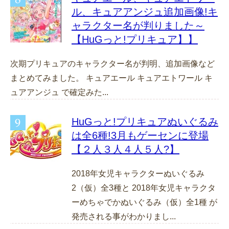
ル、キュアアンジュ追加画像!キ
ャラクター名が判りました～
【HuGっと!プリキュア】】
次期プリキュアのキャラクター名が判明、追加画像など
まとめてみました。 キュアエール キュアエトワール キ
ュアアンジュ で確定みた...
HuGっと!プリキュアぬいぐるみ
は全6種!3月もゲーセンに登場
【２人３人４人５人?】
2018年女児キャラクターぬいぐるみ
2（仮）全3種と 2018年女児キャラクタ
ーめちゃでかぬいぐるみ（仮）全1種 が
発売される事がわかりまし...