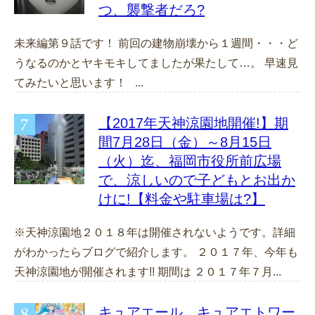
つ、襲撃者だろ?
未来編第９話です！ 前回の建物崩壊から１週間・・・ど
うなるのかとヤキモキしてましたが果たして…。 早速見
てみたいと思います！ ...
【2017年天神涼園地開催!】期
間7月28日（金）～8月15日
（火）迄、福岡市役所前広場
で、涼しいので子どもとお出か
けに!【料金や駐車場は?】
※天神涼園地２０１８年は開催されないようです。詳細
がわかったらブログで紹介します。 ２０１７年、今年も
天神涼園地が開催されます!! 期間は ２０１７年７月...
キュアエール、キュアエトワー