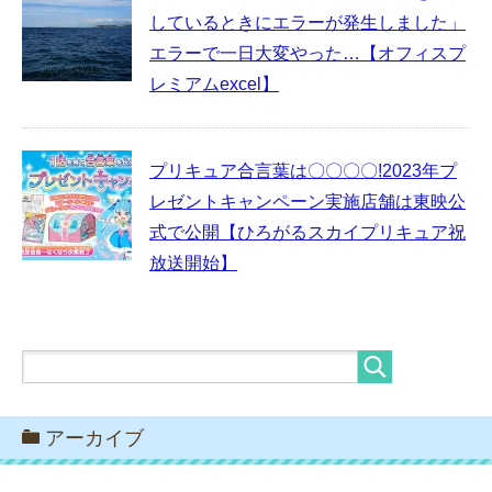
しているときにエラーが発生しました」
エラーで一日大変やった…【オフィスプ
レミアムexcel】
プリキュア合言葉は〇〇〇〇!2023年プ
レゼントキャンペーン実施店舗は東映公
式で公開【ひろがるスカイプリキュア祝
放送開始】
アーカイブ