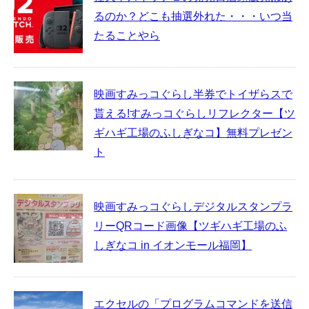
るのか？どこも抽選外れた・・・いつ当
たることやら
映画すみっコぐらし半券でトイザらスで
貰える!すみっコぐらしリフレクター【ツ
ギハギ工場のふしぎなコ】無料プレゼン
ト
映画すみっコぐらしデジタルスタンプラ
リーQRコード画像【ツギハギ工場のふ
しぎなコ in イオンモール福岡】
エクセルの「プログラムコマンドを送信