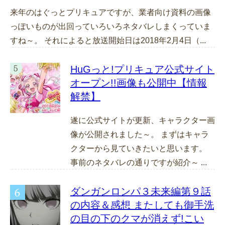
来年のはぐっとプリキュアですが、業者向け資料の画像
っぽいものが出回っていろいろネタバレしまくっていま
すね～。 それによると放送開始日は2018年2月4日（...
HuGっと!プリキュア公式サイト
オープン!!画像も公開中【情報
解禁】
遂に公式サイトが更新、キャラクター画
像が公開されました～。 まずはキャラ
クターから見ていきたいと思います。
事前のネタバレの通りですが紹介～ ...
ダンガンロンパ３未来編第９話
の内容＆感想 またしても御手洗
の目の下のクマが消えず!こい