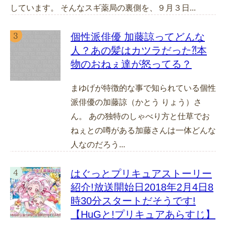
しています。 そんなスギ薬局の裏側を、９月３日...
個性派俳優 加藤諒ってどんな
人？あの髪はカツラだった⁈本
物のおねぇ達が怒ってる？
まゆげが特徴的な事で知られている個性
派俳優の加藤諒（かとう りょう）さ
ん。 あの独特のしゃべり方と仕草でお
ねぇとの噂がある加藤さんは一体どんな
人なのだろう...
はぐっとプリキュアストーリー
紹介!放送開始日2018年2月4日8
時30分スタートだそうです!
【HuGと!プリキュアあらすじ】