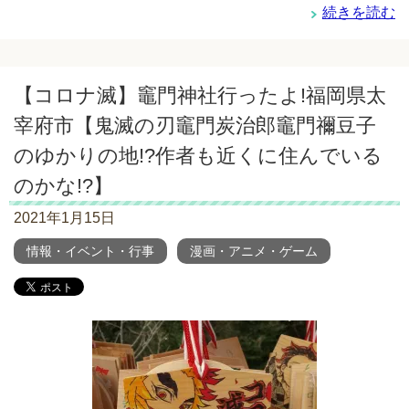
続きを読む
【コロナ滅】竈門神社行ったよ!福岡県太
宰府市【鬼滅の刃竈門炭治郎竈門禰豆子
のゆかりの地!?作者も近くに住んでいる
のかな!?】
2021年1月15日
情報・イベント・行事
漫画・アニメ・ゲーム