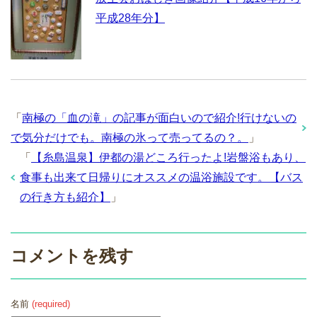
平成28年分】
「
南極の「血の滝」の記事が面白いので紹介!行けないの
で気分だけでも。南極の氷って売ってるの？。
」
「
【糸島温泉】伊都の湯どころ行ったよ!岩盤浴もあり、
食事も出来て日帰りにオススメの温浴施設です。【バス
の行き方も紹介】
」
コメントを残す
名前
(required)