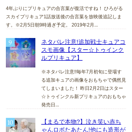
4年ぶりにプリキュアの合言葉が復活ですね！ ひろがる
スカイプリキュア1話放送後の合言葉を放映後追記しま
す。※2月5日朝9時過ぎ予定。 2019年2月...
ネタバレ注意!追加戦士キュアコ
スモ画像【スター☆トゥインク
ルプリキュア】
※ネタバレ注意!!毎年7月初旬に登場す
る追加キュアの画像をおもちゃで偶然見
てしまいました！ 昨日2月2日はスター
☆トゥインクル新プリキュアのおもちゃ
発売日...
【まるで本物?】泣き笑い赤ち
ゃんロボたあたん!他にも造形が