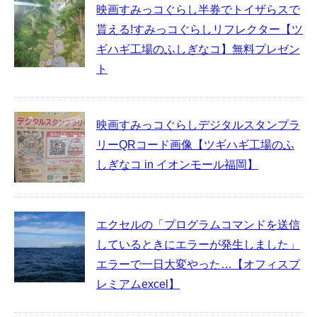
映画すみっコぐらし半券でトイザらスで
貰える!すみっコぐらしリフレクター【ツ
ギハギ工場のふしぎなコ】無料プレゼン
ト
映画すみっコぐらしデジタルスタンプラ
リーQRコード画像【ツギハギ工場のふ
しぎなコ in イオンモール福岡】
エクセルの「プログラムコマンドを送信
しているときにエラーが発生しました」
エラーで一日大変やった…【オフィスプ
レミアムexcel】