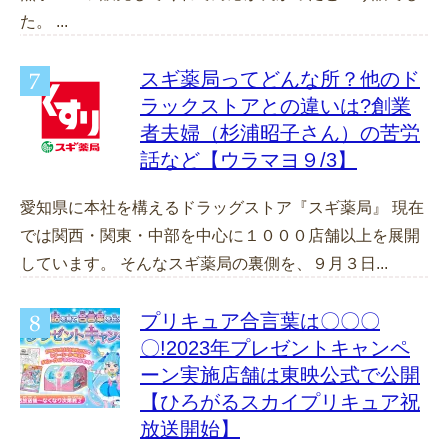
た。 ...
スギ薬局ってどんな所？他のド
ラックストアとの違いは?創業
者夫婦（杉浦昭子さん）の苦労
話など【ウラマヨ９/3】
愛知県に本社を構えるドラッグストア『スギ薬局』 現在
では関西・関東・中部を中心に１０００店舗以上を展開
しています。 そんなスギ薬局の裏側を、９月３日...
プリキュア合言葉は〇〇〇
〇!2023年プレゼントキャンペ
ーン実施店舗は東映公式で公開
【ひろがるスカイプリキュア祝
放送開始】