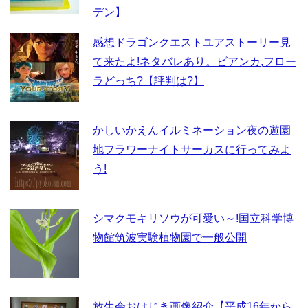
デン】
感想ドラゴンクエストユアストーリー見
て来たよ!ネタバレあり。ビアンカ,フロー
ラどっち?【評判は?】
かしいかえんイルミネーション夜の遊園
地フラワーナイトサーカスに行ってみよ
う!
シマクモキリソウが可愛い～!国立科学博
物館筑波実験植物園で一般公開
放生会おはじき画像紹介【平成16年から