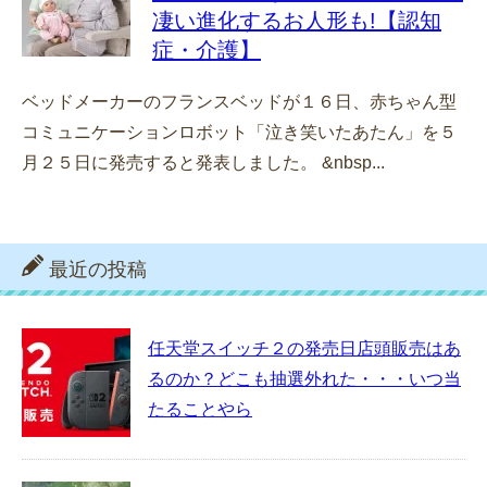
凄い進化するお人形も!【認知
症・介護】
ベッドメーカーのフランスベッドが１６日、赤ちゃん型
コミュニケーションロボット「泣き笑いたあたん」を５
月２５日に発売すると発表しました。 &nbsp...
最近の投稿
任天堂スイッチ２の発売日店頭販売はあ
るのか？どこも抽選外れた・・・いつ当
たることやら