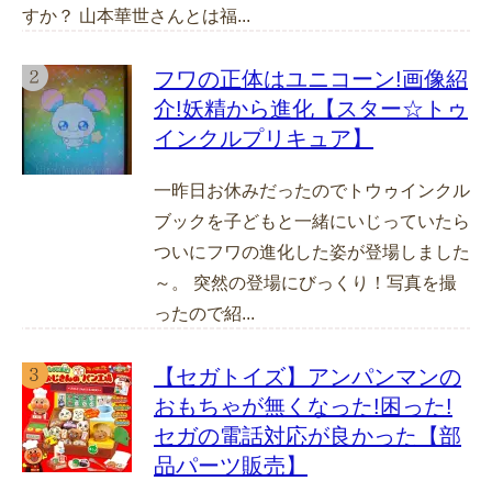
すか？ 山本華世さんとは福...
フワの正体はユニコーン!画像紹
介!妖精から進化【スター☆トゥ
インクルプリキュア】
一昨日お休みだったのでトウゥインクル
ブックを子どもと一緒にいじっていたら
ついにフワの進化した姿が登場しました
～。 突然の登場にびっくり！写真を撮
ったので紹...
【セガトイズ】アンパンマンの
おもちゃが無くなった!困った!
セガの電話対応が良かった【部
品パーツ販売】