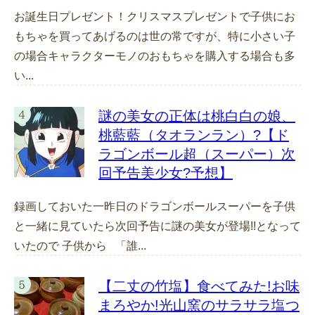
お誕生日プレゼント！クリスマスプレゼントで子供にお
もちゃを買ってあげるのは世の常ですが、特に小さい子
の場合キャラクターモノのおもちゃを購入する場合も多
い...
謎の美女の正体は桃白白の娘、
桃藍藍（タオランラン）?【ド
ラゴンボール超（スーパー）次
回予告美少女?予想】
録画しておいた一昨日のドラゴンボールスーパーを子供
と一緒に見ていたら次回予告に謎の美女が登場!!となって
いたので 子供から 「誰...
【二丈の竹塩】食べてみた!お味
まろやか!光山窯のサラサラ塩つ