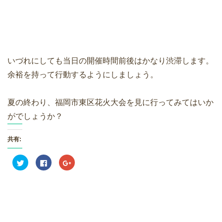
いづれにしても当日の開催時間前後はかなり渋滞します。
余裕を持って行動するようにしましょう。
夏の終わり、福岡市東区花火大会を見に行ってみてはいか
がでしょうか？
共有:
ク
F
ク
リ
a
リ
ッ
c
ッ
ク
e
ク
し
b
し
て
o
て
T
o
G
w
k
o
i
で
o
t
共
g
t
有
l