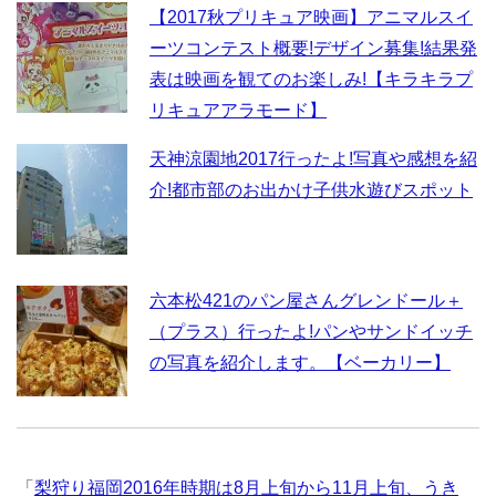
【2017秋プリキュア映画】アニマルスイ
ーツコンテスト概要!デザイン募集!結果発
表は映画を観てのお楽しみ!【キラキラプ
リキュアアラモード】
天神涼園地2017行ったよ!写真や感想を紹
介!都市部のお出かけ子供水遊びスポット
六本松421のパン屋さんグレンドール＋
（プラス）行ったよ!パンやサンドイッチ
の写真を紹介します。【ベーカリー】
「
梨狩り福岡2016年時期は8月上旬から11月上旬、うき