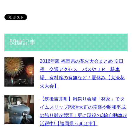
関連記事
2016年版 福岡県の花火大会まとめ ※日
程、交通アクセス、バスやＪＲ、駐車
場、有料席の有無など！夏休み【大濠花
火大会】
【筑後吉井町】雛祭り会場「林家」でタ
イムスリップ!明治大正の箱雛や昭和平成
の飾り雛が競演！更に現役の3輪自動車が
活躍中!【福岡県うきは市】