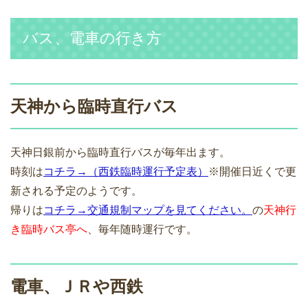
バス、電車の行き方
天神から臨時直行バス
天神日銀前から臨時直行バスが毎年出ます。
時刻は
コチラ→（西鉄臨時運行予定表）
※開催日近くで更
新される予定のようです。
帰りは
コチラ→交通規制マップを見てください。
の
天神行
き臨時バス亭へ
、毎年随時運行です。
電車、ＪＲや西鉄