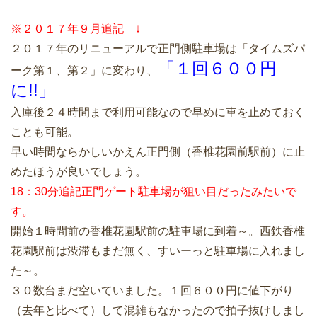
※２０１７年９月追記 ↓
２０１７年のリニューアルで正門側駐車場は「タイムズパ
「１回６００円
ーク第１、第２」に変わり、
に!!」
入庫後２４時間まで利用可能なので早めに車を止めておく
ことも可能。
早い時間ならかしいかえん正門側（香椎花園前駅前）に止
めたほうが良いでしょう。
18：30分追記正門ゲート駐車場が狙い目だったみたいで
す。
開始１時間前の香椎花園駅前の駐車場に到着～。西鉄香椎
花園駅前は渋滞もまだ無く、すいーっと駐車場に入れまし
た～。
３０数台まだ空いていました。１回６００円に値下がり
（去年と比べて）して混雑もなかったので拍子抜けしまし