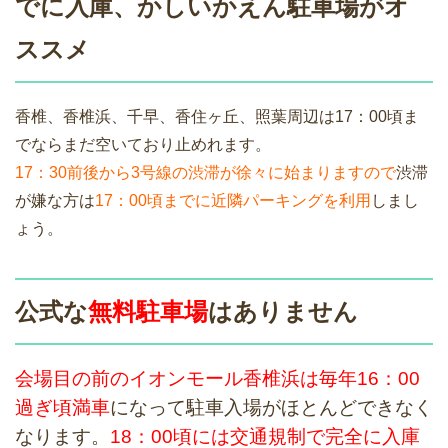
でに入庫、かしいかえん駐車場がオ
ススメ
香椎、香椎浜、千早、香住ヶ丘、照葉周辺は17：00頃ま
でならまだ空いており止めれます。
17：30前後から3号線の渋滞が徐々に始まりますので
渋滞
が嫌な方は
17：00頃までに近隣パーキングを利用
しまし
ょう。
公式な
無料駐車場
はありません
会場目の前のイオンモール香椎浜は毎年16：00
過ぎ頃満車
になって駐車入場がほとんどできなく
なります。
18：00頃には交通規制で完全に入庫