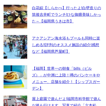
白花綜【しらかべ】行ったよ!白壁造りの
筑後吉井町でランチ!ひな御膳美味しかっ
た～【福岡県うきは市】
アクアシアン海水浴もプールも同時に楽
しめる!!評判のオススメ施設の紹介!感想
など【福岡県芦屋町】
【福岡】世界一の朝食「bills（ビル
ズ）」が中洲に上陸！噂のパンケーキや
メニュー、店舗を紹介！【シップスガー
デン】
屋上庭園で遊んだよ!福岡市科学館で遊ん
だ後も行けます。写真で紹介「六本松