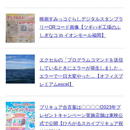
映画すみっコぐらしデジタルスタンプラ
リーQRコード画像【ツギハギ工場のふ
しぎなコ in イオンモール福岡】
エクセルの「プログラムコマンドを送信
しているときにエラーが発生しました」
エラーで一日大変やった…【オフィスプ
レミアムexcel】
プリキュア合言葉は〇〇〇〇!2023年プ
レゼントキャンペーン実施店舗は東映公
式で公開【ひろがるスカイプリキュア祝