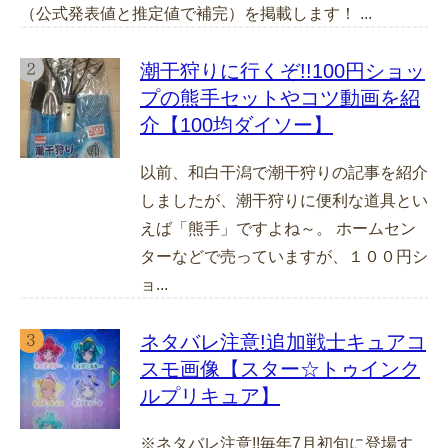
（公式発表値と推定値で補完）を掲載します！ ...
潮干狩りに行くぞ!!100円ショッ
プの熊手セットやコツ動画を紹
介【100均ダイソー】
以前、和白干潟で潮干狩りの記事を紹介
しましたが、潮干狩りに便利な道具とい
えば「熊手」ですよね～。 ホームセン
ターなどで売っていますが、１００円シ
ョ...
ネタバレ注意!追加戦士キュアコ
スモ画像【スター☆トゥインク
ルプリキュア】
※ネタバレ注意!!毎年7月初旬に登場す