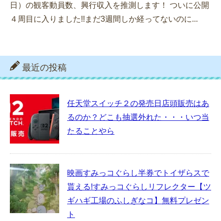
日）の観客動員数、興行収入を推測します！ ついに公開
４周目に入りました!!まだ3週間しか経ってないのに...
最近の投稿
任天堂スイッチ２の発売日店頭販売はあ
るのか？どこも抽選外れた・・・いつ当
たることやら
映画すみっコぐらし半券でトイザらスで
貰える!すみっコぐらしリフレクター【ツ
ギハギ工場のふしぎなコ】無料プレゼン
ト