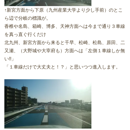
↑新宮方面から下原（九州産業大学より少し手前）のとこ
ら辺で分岐の標識が。
香椎や名島、箱崎、博多、天神方面へは今まで通り３車線
を真っ直ぐ行くだけ
北九州、新宮方面から来ると千早、松崎、松島、原田、二
又瀬、（大野城や大宰府も）方面へは「左側１車線しか無
い!!」
「１車線だけで大丈夫と！？」と思いつつ進入します。