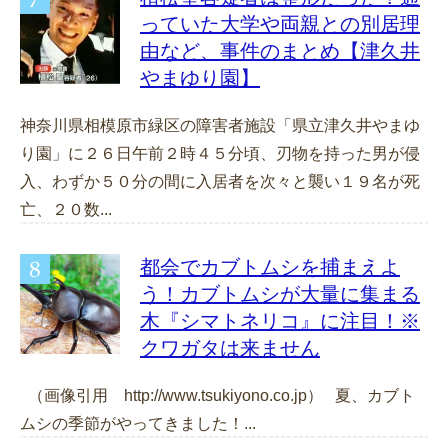
っていた大学や両親との別居理
由など、事件のまとめ【津久井
やまゆり園】
神奈川県相模原市緑区の障害者施設「県立津久井やまゆ
り園」に２６日午前２時４５分頃、刃物を持った男が侵
入、わずか５０分の間に入居者を次々と襲い１９名が死
亡、２０数...
都会でカブトムシを捕まえよ
う！カブトムシが大量に集まる
木『シマトネリコ』に注目！※
クワガタは来ません
（画像引用 http://www.tsukiyono.co.jp） 夏、カブト
ムシの季節がやってきました！...