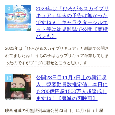
2023年は「ひろがるスカイプリ
キュア」年末の予告は無かった
ですねぇ！キャラクターシルエ
ット等は幼児雑誌で公開【商標
バレも】
2023年は「ひろがるスカイプリキュア」と雑誌で公開さ
れてましたね！ うちの子はもうプリキュア卒業してしま
ったのですがブログに載せとこうと思います...
公開23日目11月7日土の興行収
入、観客動員数推定値。本日に
も200億円超1500万人超達成し
ますね！【鬼滅の刃映画】
映画鬼滅の刃無限列車編公開23日目、11月7日（土曜