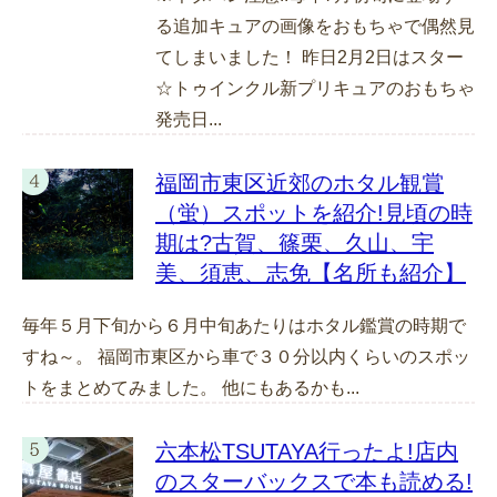
る追加キュアの画像をおもちゃで偶然見
てしまいました！ 昨日2月2日はスター
☆トゥインクル新プリキュアのおもちゃ
発売日...
福岡市東区近郊のホタル観賞
（蛍）スポットを紹介!見頃の時
期は?古賀、篠栗、久山、宇
美、須恵、志免【名所も紹介】
毎年５月下旬から６月中旬あたりはホタル鑑賞の時期で
すね～。 福岡市東区から車で３０分以内くらいのスポッ
トをまとめてみました。 他にもあるかも...
六本松TSUTAYA行ったよ!店内
のスターバックスで本も読める!