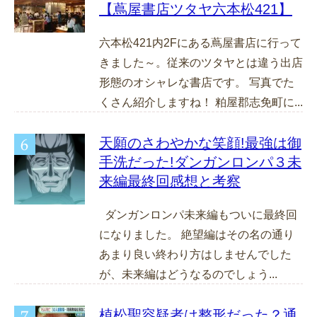
【蔦屋書店ツタヤ六本松421】
六本松421内2Fにある蔦屋書店に行って
きました～。従来のツタヤとは違う出店
形態のオシャレな書店です。 写真でた
くさん紹介しますね！ 粕屋郡志免町に...
天願のさわやかな笑顔!最強は御
手洗だった!ダンガンロンパ３未
来編最終回感想と考察
ダンガンロンパ未来編もついに最終回
になりました。 絶望編はその名の通り
あまり良い終わり方はしませんでした
が、未来編はどうなるのでしょう...
植松聖容疑者は整形だった？通