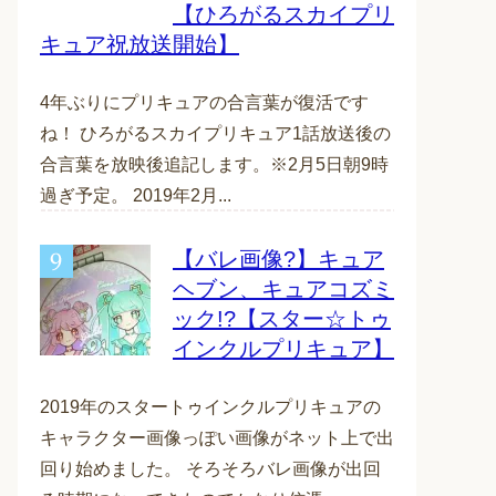
【ひろがるスカイプリ
キュア祝放送開始】
4年ぶりにプリキュアの合言葉が復活です
ね！ ひろがるスカイプリキュア1話放送後の
合言葉を放映後追記します。※2月5日朝9時
過ぎ予定。 2019年2月...
【バレ画像?】キュア
ヘブン、キュアコズミ
ック!?【スター☆トゥ
インクルプリキュア】
2019年のスタートゥインクルプリキュアの
キャラクター画像っぽい画像がネット上で出
回り始めました。 そろそろバレ画像が出回