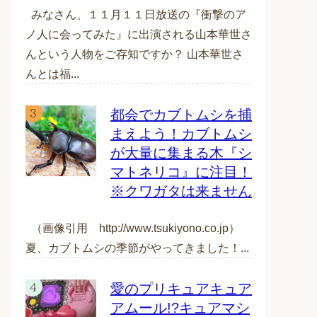
みなさん、１１月１１日放送の『衝撃のア
ノ人に会ってみた』に出演される山本華世さ
んという人物をご存知ですか？ 山本華世さ
んとは福...
都会でカブトムシを捕
まえよう！カブトムシ
が大量に集まる木『シ
マトネリコ』に注目！
※クワガタは来ません
（画像引用 http://www.tsukiyono.co.jp）
夏、カブトムシの季節がやってきました！...
愛のプリキュアキュア
アムール!?キュアマシ