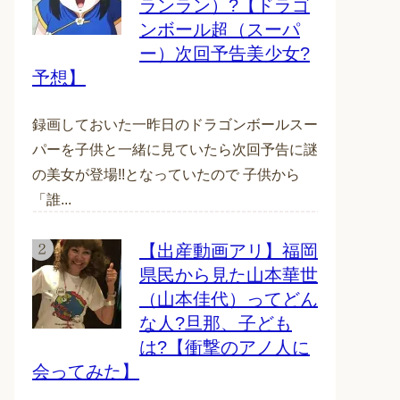
ランラン）?【ドラゴ
ンボール超（スーパ
ー）次回予告美少女?
予想】
録画しておいた一昨日のドラゴンボールスー
パーを子供と一緒に見ていたら次回予告に謎
の美女が登場!!となっていたので 子供から
「誰...
【出産動画アリ】福岡
県民から見た山本華世
（山本佳代）ってどん
な人?旦那、子ども
は?【衝撃のアノ人に
会ってみた】