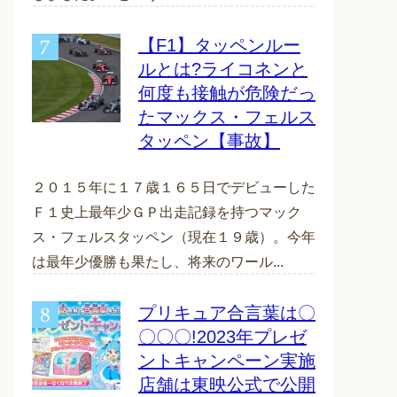
【F1】タッペンルー
ルとは?ライコネンと
何度も接触が危険だっ
たマックス・フェルス
タッペン【事故】
２０１５年に１７歳１６５日でデビューした
Ｆ１史上最年少ＧＰ出走記録を持つマック
ス・フェルスタッペン（現在１９歳）。今年
は最年少優勝も果たし、将来のワール...
プリキュア合言葉は〇
〇〇〇!2023年プレゼ
ントキャンペーン実施
店舗は東映公式で公開