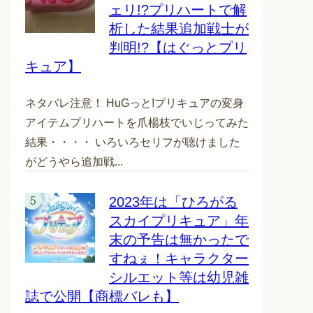
ェリ!?プリハートで解
析した結果追加戦士が
判明!?【はぐっとプリ
キュア】
ネタバレ注意！ HuGっと!プリキュアの変身
アイテムプリハートを爪楊枝でいじってみた
結果・・・・ いろいろセリフが聴けました
がどうやら追加戦...
2023年は「ひろがる
スカイプリキュア」年
末の予告は無かったで
すねぇ！キャラクター
シルエット等は幼児雑
誌で公開【商標バレも】