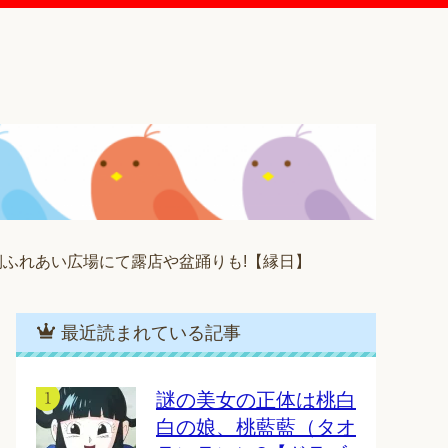
西側ふれあい広場にて露店や盆踊りも!【縁日】
最近読まれている記事
謎の美女の正体は桃白
白の娘、桃藍藍（タオ