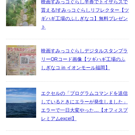
映画すみっコぐらし半券でトイザらスで
貰える!すみっコぐらしリフレクター【ツ
ギハギ工場のふしぎなコ】無料プレゼン
ト
映画すみっコぐらしデジタルスタンプラ
リーQRコード画像【ツギハギ工場のふ
しぎなコ in イオンモール福岡】
エクセルの「プログラムコマンドを送信
しているときにエラーが発生しました」
エラーで一日大変やった…【オフィスプ
レミアムexcel】