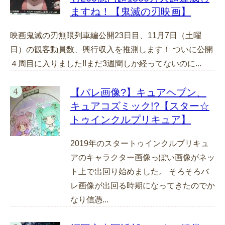
ますね！【鬼滅の刃映画】
映画鬼滅の刃無限列車編公開23日目、11月7日（土曜
日）の観客動員数、興行収入を推測します！ ついに公開
４周目に入りました!!まだ3週間しか経ってないのに...
【バレ画像?】キュアヘブン、
キュアコズミック!?【スター☆
トゥインクルプリキュア】
2019年のスタートゥインクルプリキュ
アのキャラクター画像っぽい画像がネッ
ト上で出回り始めました。 そろそろバ
レ画像が出回る時期になってきたのでか
なり信憑...