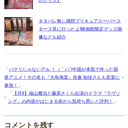
のグッズ】
ネタバレ無し感想プリキュアスーパース
ターズ見に行ったよ!映画館限定グッズ画
像なども紹介
「
パクリじゃないアル ！（｀ハ´)中国が本気で作った国
産アニメ！その名も『大魚海棠』佐倉 知佳さんも音楽に
参加！
」
「
【月9】福山雅治と藤原さくら出演のドラマ『ラヴソ
ング』の内容がはじまる前から気持ち悪いと評判！
」
コメントを残す