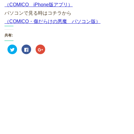
（COMICO iPhone版アプリ）
パソコンで見る時はコチラから
（COMICO・傷だらけの悪魔 パソコン版）
共有:
ク
F
ク
リ
a
リ
ッ
c
ッ
ク
e
ク
し
b
し
て
o
て
T
o
G
w
k
o
i
で
o
t
共
g
t
有
l
e
す
e
r
る
+
で
に
で
共
は
共
有
ク
有
(
リ
(
新
ッ
新
し
ク
し
い
し
い
ウ
て
ウ
ィ
く
ィ
ン
だ
ン
ド
さ
ド