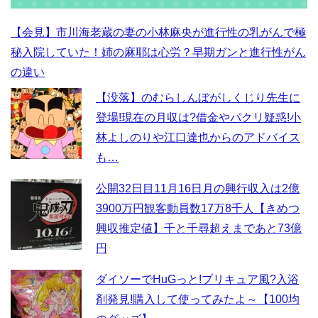
【会見】市川海老蔵の妻の小林麻央が進行性の乳がんで極
秘入院していた！姉の麻耶は心労？早期ガンと進行性がん
の違い
【没落】のむらしんぼがしくじり先生に
登場!現在の月収は?借金やパクリ疑惑!小
林よしのりや江口達也からのアドバイス
も…
公開32日目11月16日月の興行収入は2億
3900万円観客動員数17万8千人【きめつ
興収推定値】千と千尋超えまであと73億
円
ダイソーでHuGっと!プリキュア風?入浴
剤発見!購入して使ってみたよ～【100均