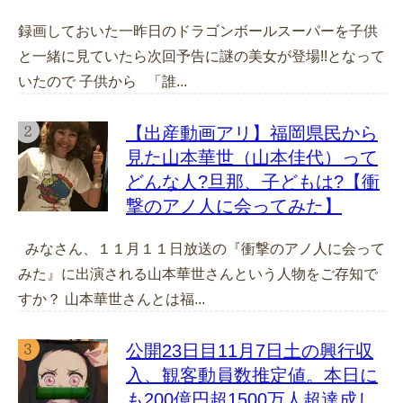
録画しておいた一昨日のドラゴンボールスーパーを子供
と一緒に見ていたら次回予告に謎の美女が登場!!となって
いたので 子供から 「誰...
【出産動画アリ】福岡県民から
見た山本華世（山本佳代）って
どんな人?旦那、子どもは?【衝
撃のアノ人に会ってみた】
みなさん、１１月１１日放送の『衝撃のアノ人に会って
みた』に出演される山本華世さんという人物をご存知で
すか？ 山本華世さんとは福...
公開23日目11月7日土の興行収
入、観客動員数推定値。本日に
も200億円超1500万人超達成し