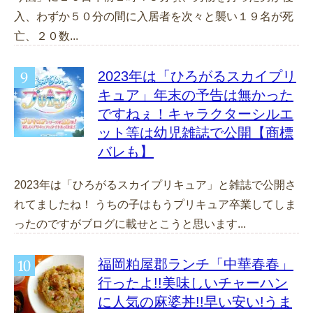
入、わずか５０分の間に入居者を次々と襲い１９名が死
亡、２０数...
2023年は「ひろがるスカイプリ
キュア」年末の予告は無かった
ですねぇ！キャラクターシルエ
ット等は幼児雑誌で公開【商標
バレも】
2023年は「ひろがるスカイプリキュア」と雑誌で公開さ
れてましたね！ うちの子はもうプリキュア卒業してしま
ったのですがブログに載せとこうと思います...
福岡粕屋郡ランチ「中華春春」
行ったよ!!美味しいチャーハン
に人気の麻婆丼!!早い安い!うま