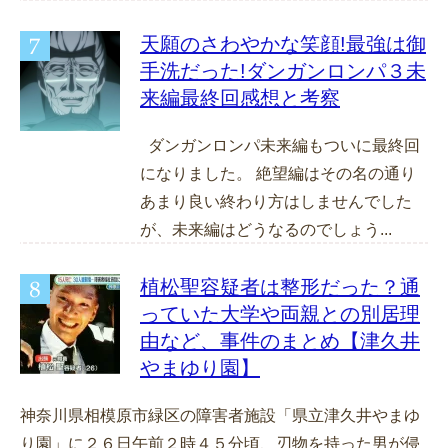
天願のさわやかな笑顔!最強は御
手洗だった!ダンガンロンパ３未
来編最終回感想と考察
ダンガンロンパ未来編もついに最終回
になりました。 絶望編はその名の通り
あまり良い終わり方はしませんでした
が、未来編はどうなるのでしょう...
植松聖容疑者は整形だった？通
っていた大学や両親との別居理
由など、事件のまとめ【津久井
やまゆり園】
神奈川県相模原市緑区の障害者施設「県立津久井やまゆ
り園」に２６日午前２時４５分頃、刃物を持った男が侵