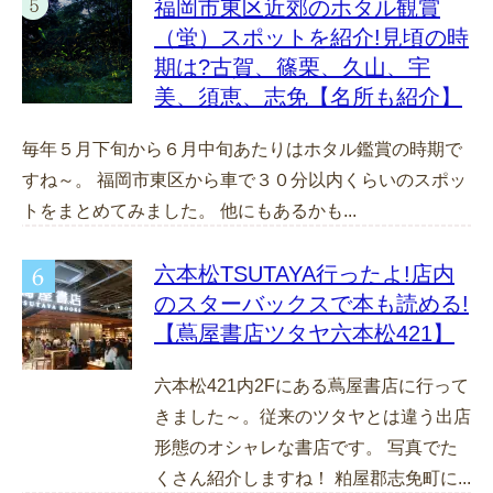
福岡市東区近郊のホタル観賞
（蛍）スポットを紹介!見頃の時
期は?古賀、篠栗、久山、宇
美、須恵、志免【名所も紹介】
毎年５月下旬から６月中旬あたりはホタル鑑賞の時期で
すね～。 福岡市東区から車で３０分以内くらいのスポッ
トをまとめてみました。 他にもあるかも...
六本松TSUTAYA行ったよ!店内
のスターバックスで本も読める!
【蔦屋書店ツタヤ六本松421】
六本松421内2Fにある蔦屋書店に行って
きました～。従来のツタヤとは違う出店
形態のオシャレな書店です。 写真でた
くさん紹介しますね！ 粕屋郡志免町に...