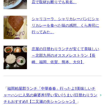
店で取材お断りでも有名。
シャリコーラ、シャリカレーパンにシャ
リカレーを食べた味の感想、くら寿司に
行ってみた。
庄屋の日替わりランチが安くて美味しい
～北部九州のオススメレストラン【長
崎、福岡、佐賀、熊本、大分】
「
福岡粕屋郡ランチ「中華春春」行ったよ!!美味しいチ
ャーハンに人気の麻婆丼!!早い安い!うまい!日替わりラン
チもおすすめ!!【二又瀬の先シャンシャン】
」