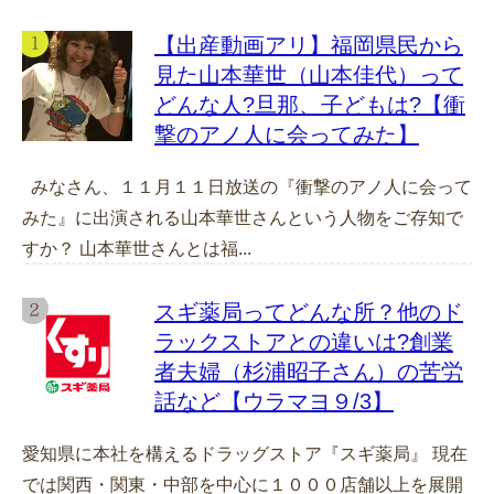
【出産動画アリ】福岡県民から
見た山本華世（山本佳代）って
どんな人?旦那、子どもは?【衝
撃のアノ人に会ってみた】
みなさん、１１月１１日放送の『衝撃のアノ人に会って
みた』に出演される山本華世さんという人物をご存知で
すか？ 山本華世さんとは福...
スギ薬局ってどんな所？他のド
ラックストアとの違いは?創業
者夫婦（杉浦昭子さん）の苦労
話など【ウラマヨ９/3】
愛知県に本社を構えるドラッグストア『スギ薬局』 現在
では関西・関東・中部を中心に１０００店舗以上を展開