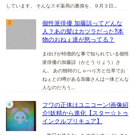
しています。 そんなスギ薬局の裏側を、９月３日...
個性派俳優 加藤諒ってどんな
人？あの髪はカツラだった⁈本
物のおねぇ達が怒ってる？
まゆげが特徴的な事で知られている個性
派俳優の加藤諒（かとう りょう）さ
ん。 あの独特のしゃべり方と仕草でお
ねぇとの噂がある加藤さんは一体どんな
人なのだろう...
フワの正体はユニコーン!画像紹
介!妖精から進化【スター☆トゥ
インクルプリキュア】