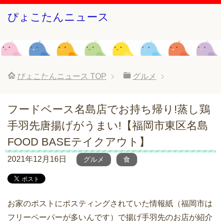
ぴょこたんニュース
ぴょこたんニュース
TOP
グルメ
フードベース名島店でお持ち帰り!蒸し鶏
手羽先唐揚げがうまい!【福岡市東区名島
FOOD BASEテイクアウト】
2021年12月16日
グルメ
食
お家のポストにポスティングされていた情報紙（福岡市は
フリーペーパーが多いんです）で揚げ手羽先のお店が紹介