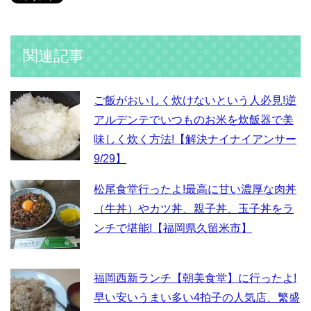
関連記事
ご飯がおいしく炊けないという人必見!逆
アルデンテでいつものお米を炊飯器で美
味しく炊く方法!【解決ナイナイアンサー
9/29】
松尾食堂行ったよ!最高に甘い濃厚な肉丼
（牛丼）やカツ丼、親子丼、玉子丼をラ
ンチで堪能!【福岡県久留米市】
福岡西新ランチ【朝美食堂】に行ったよ!
早い安いうまい多い4拍子の人気店、繁盛