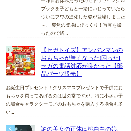
一昨日お休みだったのでトウゥインクル
ブックを子どもと一緒にいじっていたら
ついにフワの進化した姿が登場しました
～。 突然の登場にびっくり！写真を撮
ったので紹...
【セガトイズ】アンパンマンの
おもちゃが無くなった!困った!
セガの電話対応が良かった【部
品パーツ販売】
お誕生日プレゼント！クリスマスプレゼントで子供にお
もちゃを買ってあげるのは世の常ですが、特に小さい子
の場合キャラクターモノのおもちゃを購入する場合も多
い...
謎の美女の正体は桃白白の娘、