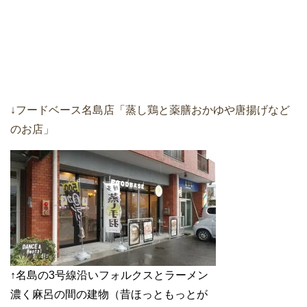
↓フードベース名島店「蒸し鶏と薬膳おかゆや唐揚げなど
のお店」
↑名島の3号線沿いフォルクスとラーメン
濃く麻呂の間の建物（昔ほっともっとが