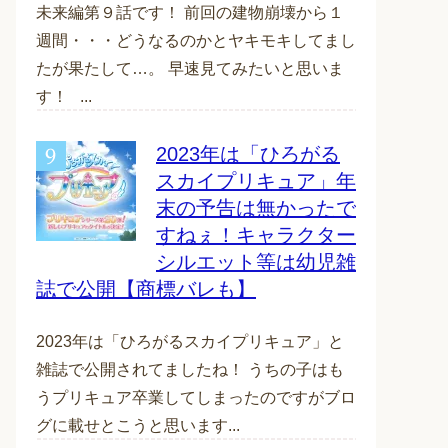
未来編第９話です！ 前回の建物崩壊から１
週間・・・どうなるのかとヤキモキしてまし
たが果たして…。 早速見てみたいと思いま
す！ ...
2023年は「ひろがる
スカイプリキュア」年
末の予告は無かったで
すねぇ！キャラクター
シルエット等は幼児雑
誌で公開【商標バレも】
2023年は「ひろがるスカイプリキュア」と
雑誌で公開されてましたね！ うちの子はも
うプリキュア卒業してしまったのですがブロ
グに載せとこうと思います...