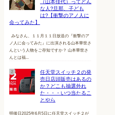
（山本佳代）ってどん
な人?旦那、子ども
は?【衝撃のアノ人に
会ってみた】
みなさん、１１月１１日放送の『衝撃のア
ノ人に会ってみた』に出演される山本華世さ
んという人物をご存知ですか？ 山本華世さ
んとは福...
任天堂スイッチ２の発
売日店頭販売はあるの
か？どこも抽選外れ
た・・・いつ当たるこ
とやら
明後日2025年6月5日に任天堂スイッチ２が