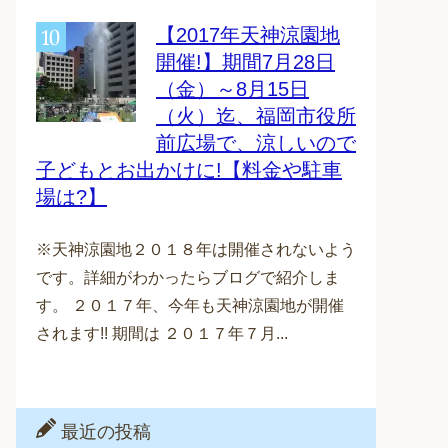
【2017年天神涼園地
開催!】期間7月28日
（金）～8月15日
（火）迄、福岡市役所
前広場で、涼しいので
子どもとお出かけに!【料金や駐車
場は?】
※天神涼園地２０１８年は開催されないよう
です。詳細がわかったらブログで紹介しま
す。 ２０１７年、今年も天神涼園地が開催
されます!! 期間は ２０１７年７月...
最近の投稿