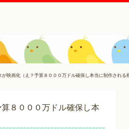
スが映画化（え？予算８０００万ドル確保し本当に制作される模
予算８０００万ドル確保し本