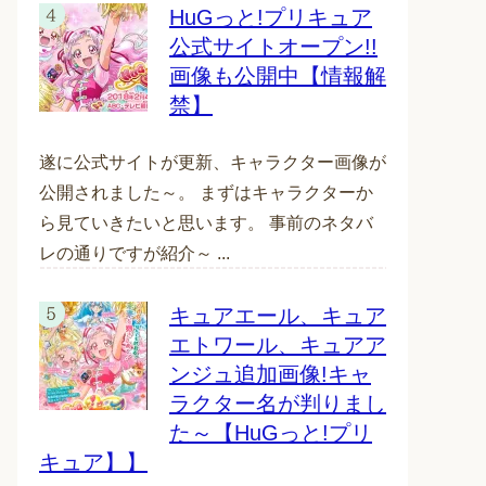
HuGっと!プリキュア
公式サイトオープン!!
画像も公開中【情報解
禁】
遂に公式サイトが更新、キャラクター画像が
公開されました～。 まずはキャラクターか
ら見ていきたいと思います。 事前のネタバ
レの通りですが紹介～ ...
キュアエール、キュア
エトワール、キュアア
ンジュ追加画像!キャ
ラクター名が判りまし
た～【HuGっと!プリ
キュア】】