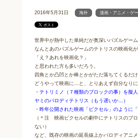
2016年5月31日
海外
漫画・アニメ・ゲ
世界中が熱中した単純だが奥深いパズルゲーム
なんとあのパズルゲームのテトリスの映画化が
「え？あれを映画化？」
と思われた方も多いだろう。
四角とか凸凹とか棒とかがただ落ちてくるだけ
どうやって映画に…と、とりあえず自分なりに
・テトリミノ（７種類のブロックの事）を擬人
ヤミのパロディテトリス（もう遅いか…）
・昨年公開された映画「ピクセル」のように「
（＊注 映画ピクセルの劇中にテトリスのブロ
ない）
など、既存の映画の延長線上かパロディアニメ