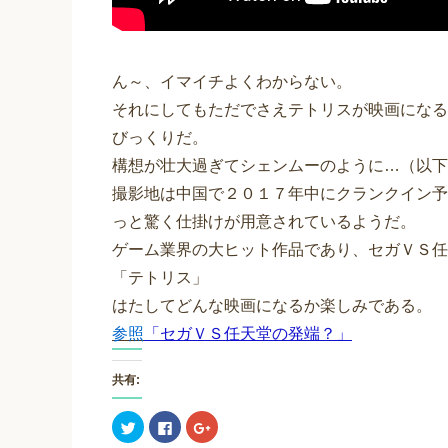
ん～、イマイチよくわからない。
それにしてもただでさえテトリスが映画になる
びっくりだ。
構想が壮大過ぎてシェンムーのように…（以下
撮影地は中国で２０１７年中にクランクイン予
っと驚く仕掛けが用意されているようだ。
ゲーム業界の大ヒット作品であり、セガＶＳ任
「テトリス」
はたしてどんな映画になるか楽しみである。
参照
「セガＶＳ任天堂の発端？」
共有:
ク
F
ク
リ
a
リ