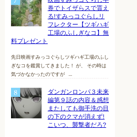
券でトイザらスで貰え
る!すみっコぐらしリ
フレクター【ツギハギ
工場のふしぎなコ】無
料プレゼント
先日映画すみっコぐらしツギハギ工場のふし
ぎなコを鑑賞してきました！ が、 その時は
気づかなかったのですが ...
ダンガンロンパ３未来
編第９話の内容＆感想
またしても御手洗の目
の下のクマが消えず!
こいつ、襲撃者だろ?