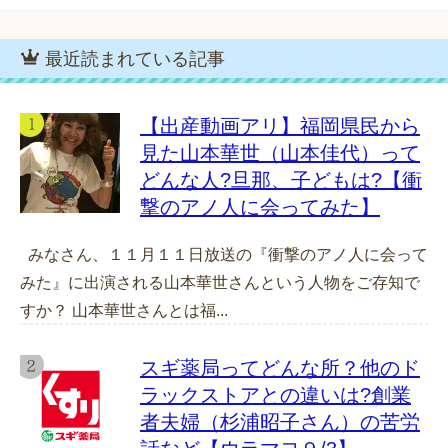
最近読まれている記事
【出産動画アリ】福岡県民から
見た山本華世（山本佳代）って
どんな人?旦那、子どもは?【衝
撃のアノ人に会ってみた】
みなさん、１１月１１日放送の『衝撃のアノ人に会って
みた』に出演される山本華世さんという人物をご存知で
すか？ 山本華世さんとは福...
スギ薬局ってどんな所？他のド
ラックストアとの違いは?創業
者夫婦（杉浦昭子さん）の苦労