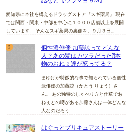
話など【ウラマヨ９/3】
愛知県に本社を構えるドラッグストア『スギ薬局』 現在
では関西・関東・中部を中心に１０００店舗以上を展開
しています。 そんなスギ薬局の裏側を、９月３日...
個性派俳優 加藤諒ってどんな
人？あの髪はカツラだった⁈本
物のおねぇ達が怒ってる？
まゆげが特徴的な事で知られている個性
派俳優の加藤諒（かとう りょう）さ
ん。 あの独特のしゃべり方と仕草でお
ねぇとの噂がある加藤さんは一体どんな
人なのだろう...
はぐっとプリキュアストーリー