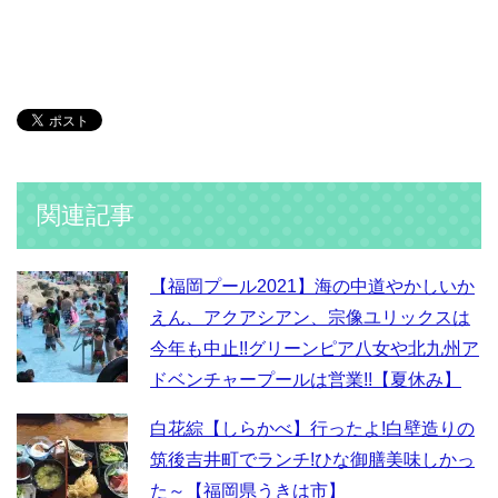
関連記事
【福岡プール2021】海の中道やかしいか
えん、アクアシアン、宗像ユリックスは
今年も中止!!グリーンピア八女や北九州ア
ドベンチャープールは営業!!【夏休み】
白花綜【しらかべ】行ったよ!白壁造りの
筑後吉井町でランチ!ひな御膳美味しかっ
た～【福岡県うきは市】