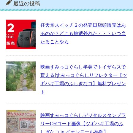
最近の投稿
任天堂スイッチ２の発売日店頭販売はあ
るのか？どこも抽選外れた・・・いつ当
たることやら
映画すみっコぐらし半券でトイザらスで
貰える!すみっコぐらしリフレクター【ツ
ギハギ工場のふしぎなコ】無料プレゼン
ト
映画すみっコぐらしデジタルスタンプラ
リーQRコード画像【ツギハギ工場のふ
しぎなコ in イオンモール福岡】