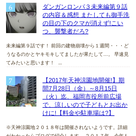
ダンガンロンパ３未来編第９話
の内容＆感想 またしても御手洗
の目の下のクマが消えず!こい
つ、襲撃者だろ?
未来編第９話です！ 前回の建物崩壊から１週間・・・ど
うなるのかとヤキモキしてましたが果たして…。 早速見
てみたいと思います！ ...
【2017年天神涼園地開催!】期
間7月28日（金）～8月15日
（火）迄、福岡市役所前広場
で、涼しいので子どもとお出か
けに!【料金や駐車場は?】
※天神涼園地２０１８年は開催されないようです。詳細
がわかったらブログで紹介します。 ２０１７年、今年も