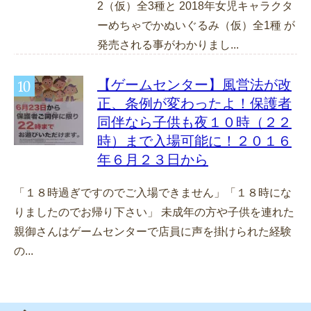
2（仮）全3種と 2018年女児キャラクタ
ーめちゃでかぬいぐるみ（仮）全1種 が
発売される事がわかりまし...
【ゲームセンター】風営法が改
正、条例が変わったよ！保護者
同伴なら子供も夜１０時（２２
時）まで入場可能に！２０１６
年６月２３日から
「１８時過ぎですのでご入場できません」「１８時にな
りましたのでお帰り下さい」 未成年の方や子供を連れた
親御さんはゲームセンターで店員に声を掛けられた経験
の...