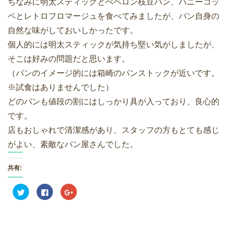
ちなみに明太スティックとぺペロン枝豆パン、ハニーコッ
ペとレトロフロマージュを食べてみましたが、パン自身の
自然な味がしておいしかったです。
個人的には明太スティックが気持ち堅い気がしましたが、
そこは好みの問題だと思います。
（パンのイメージ的には箱崎のパンストックが近いです。
※試食はありませんでした）
どのパンも値段の割にはしっかり具が入っており、良心的
です。
店もおしゃれで清潔感があり、スタッフの方もとても感じ
がよい、素敵なパン屋さんでした。
共有:
ク
F
ク
リ
a
リ
ッ
c
ッ
ク
e
ク
し
b
し
て
o
て
T
o
G