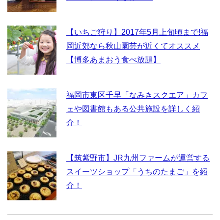
【いちご狩り】2017年5月上旬頃まで!福
岡近郊なら秋山園芸が近くてオススメ
【博多あまおう食べ放題】
福岡市東区千早「なみきスクエア」カフ
ェや図書館もある公共施設を詳しく紹
介！
【筑紫野市】JR九州ファームが運営する
スイーツショップ「うちのたまご」を紹
介！