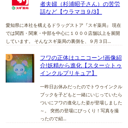
者夫婦（杉浦昭子さん）の苦労
話など【ウラマヨ９/3】
愛知県に本社を構えるドラッグストア『スギ薬局』 現在
では関西・関東・中部を中心に１０００店舗以上を展開
しています。 そんなスギ薬局の裏側を、９月３日...
フワの正体はユニコーン!画像紹
介!妖精から進化【スター☆トゥ
インクルプリキュア】
一昨日お休みだったのでトウゥインクル
ブックを子どもと一緒にいじっていたら
ついにフワの進化した姿が登場しました
～。 突然の登場にびっくり！写真を撮
ったので紹...