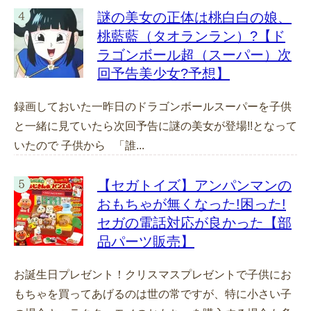
謎の美女の正体は桃白白の娘、
桃藍藍（タオランラン）?【ド
ラゴンボール超（スーパー）次
回予告美少女?予想】
録画しておいた一昨日のドラゴンボールスーパーを子供
と一緒に見ていたら次回予告に謎の美女が登場!!となって
いたので 子供から 「誰...
【セガトイズ】アンパンマンの
おもちゃが無くなった!困った!
セガの電話対応が良かった【部
品パーツ販売】
お誕生日プレゼント！クリスマスプレゼントで子供にお
もちゃを買ってあげるのは世の常ですが、特に小さい子