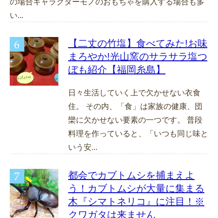
の場合キャラクターモノのおもちゃを購入する場合も多
い...
【二丈の竹塩】食べてみた!お味
まろやか!光山窯のサラサラ塩つ
ぼも紹介【福岡糸島】
日々生活していく上で欠かせない衣食
住。 その内、「食」は家族の健康、団
欒に欠かせない要素の一つです。 普段
料理を作っていると、「いつも同じ味と
いう安...
都会でカブトムシを捕まえよ
う！カブトムシが大量に集まる
木『シマトネリコ』に注目！※
クワガタは来ません