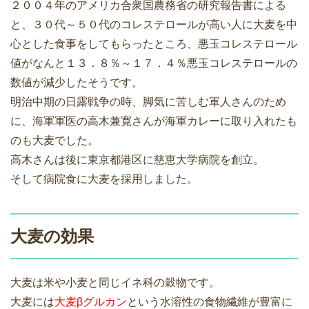
２００４年のアメリカ合衆国農務省の研究報告書による
と、３０代～５０代のコレステロールが高い人に大麦を中
心とした食事をしてもらったところ、悪玉コレステロール
値がなんと１３．８％～１７．４％悪玉コレステロールの
数値が減少したそうです。
明治中期の日露戦争の時、脚気に苦しむ軍人さんのため
に、海軍軍医の高木兼寛さんが海軍カレーに取り入れたも
のも大麦でした。
高木さんは後に東京都港区に慈恵大学病院を創立。
そして病院食に大麦を採用しました。
大麦の効果
大麦は米や小麦と同じイネ科の穀物です。
大麦には
大麦βグルカン
という水溶性の食物繊維が豊富に