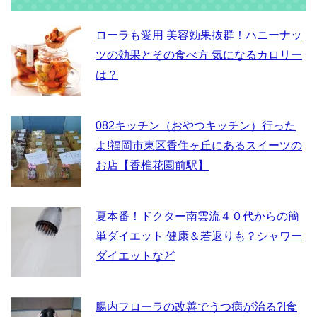
ローラも愛用 美容効果抜群！ハニーナッ
ツの効果とその食べ方 気になるカロリー
は？
082キッチン（おやつキッチン）行った
よ!福岡市東区香住ヶ丘にあるスイーツの
お店【香椎花園前駅】
夏本番！ドクター南雲流４０代からの簡
単ダイエット 健康＆若返りも？シャワー
ダイエットなど
腸内フローラの改善でうつ病が治る?!食