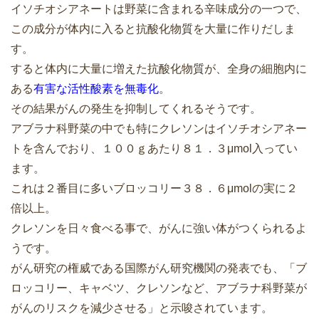
イソチオシアネートは野菜に含まれる辛味成分の一つで、
この成分が体内に入ると抗酸化物質を大量に作りだしま
す。
すると体内に大量に増えた抗酸化物質が、全身の細胞内に
ある
有害な活性酸素を無毒化
。
その結果がんの発生を抑制してくれるそうです。
アブラナ科野菜の中でも特にクレソンはイソチオシアネー
トを含んでおり、１００ｇあたり８１．３μmol入ってい
ます。
これは２番目に多いブロッコリー３８．６μmolの実に２
倍以上。
クレソンを日々食べる事で、がんに強い体がつくられるよ
うです。
がん研究の権威である国際がん研究機関の発表でも、「ブ
ロッコリー、キャベツ、クレソンなど、アブラナ科野菜が
がんのリスクを減少させる」と示唆されています。