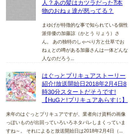
人？あの髪はカツラだった⁈本
物のおねぇ達が怒ってる？
まゆげが特徴的な事で知られている個性
派俳優の加藤諒（かとう りょう）さ
ん。 あの独特のしゃべり方と仕草でお
ねぇとの噂がある加藤さんは一体どんな
人なのだろう...
はぐっとプリキュアストーリー
紹介!放送開始日2018年2月4日8
時30分スタートだそうです!
【HuGと!プリキュアあらすじ】
来年のはぐっとプリキュアですが、業者向け資料の画像
っぽいものが出回っていろいろネタバレしまくっていま
すね～。 それによると放送開始日は2018年2月4日（...