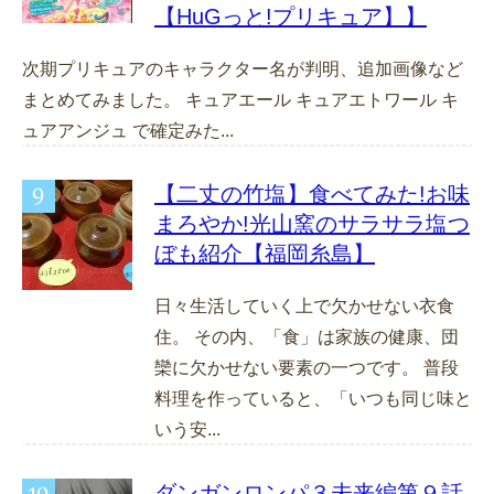
【HuGっと!プリキュア】】
次期プリキュアのキャラクター名が判明、追加画像など
まとめてみました。 キュアエール キュアエトワール キ
ュアアンジュ で確定みた...
【二丈の竹塩】食べてみた!お味
まろやか!光山窯のサラサラ塩つ
ぼも紹介【福岡糸島】
日々生活していく上で欠かせない衣食
住。 その内、「食」は家族の健康、団
欒に欠かせない要素の一つです。 普段
料理を作っていると、「いつも同じ味と
いう安...
ダンガンロンパ３未来編第９話