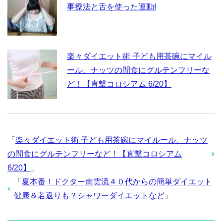
事療法と舌を使った運動!
楽々ダイエット術 子ども用茶碗にマイル
ール、ナッツの間食にグルテンフリーな
ど！【直撃コロシアム 6/20】
「
楽々ダイエット術 子ども用茶碗にマイルール、ナッツ
の間食にグルテンフリーなど！【直撃コロシアム
6/20】
」
「
夏本番！ドクター南雲流４０代からの簡単ダイエット
健康＆若返りも？シャワーダイエットなど
」