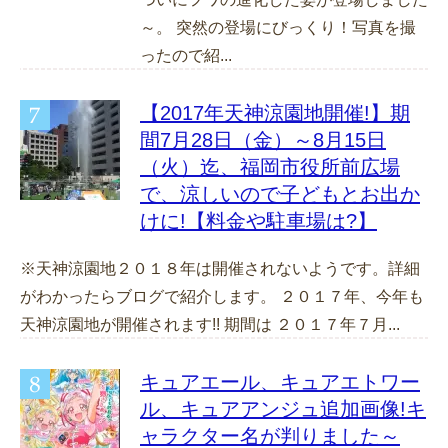
～。 突然の登場にびっくり！写真を撮
ったので紹...
【2017年天神涼園地開催!】期
間7月28日（金）～8月15日
（火）迄、福岡市役所前広場
で、涼しいので子どもとお出か
けに!【料金や駐車場は?】
※天神涼園地２０１８年は開催されないようです。詳細
がわかったらブログで紹介します。 ２０１７年、今年も
天神涼園地が開催されます!! 期間は ２０１７年７月...
キュアエール、キュアエトワー
ル、キュアアンジュ追加画像!キ
ャラクター名が判りました～