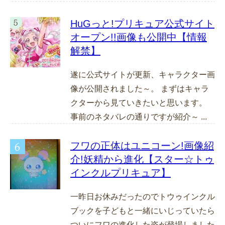
HuGっと!プリキュア公式サイト
オープン!!画像も公開中【情報
解禁】
遂に公式サイトが更新、キャラクター画
像が公開されました～。 まずはキャラ
クターから見ていきたいと思います。
事前のネタバレの通りですが紹介～ ...
フワの正体はユニコーン!画像紹
介!妖精から進化【スター☆トゥ
インクルプリキュア】
一昨日お休みだったのでトウゥインクル
ブックを子どもと一緒にいじっていたら
ついにフワの進化した姿が登場しました