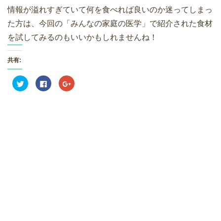
情報が溢れすぎていて何を食べれば良いのか迷ってしまっ
た方は、今回の「みんなの家庭の医学」で紹介された食材
を試してみるのもいいかもしれませんね！
共有:
ク
F
ク
リ
a
リ
ッ
c
ッ
ク
e
ク
し
b
し
て
o
て
T
o
G
w
k
o
i
で
o
t
共
g
t
有
l
e
す
e
r
る
+
で
に
で
共
は
共
有
ク
有
(
リ
(
新
ッ
新
し
ク
し
い
し
い
ウ
て
ウ
ィ
く
ィ
ン
だ
ン
ド
さ
ド