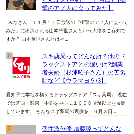
撃のアノ人に会ってみた】
みなさん、１１月１１日放送の『衝撃のアノ人に会って
みた』に出演される山本華世さんという人物をご存知で
すか？ 山本華世さんとは福...
スギ薬局ってどんな所？他のド
ラックストアとの違いは?創業
者夫婦（杉浦昭子さん）の苦労
話など【ウラマヨ９/3】
愛知県に本社を構えるドラッグストア『スギ薬局』 現在
では関西・関東・中部を中心に１０００店舗以上を展開
しています。 そんなスギ薬局の裏側を、９月３日...
個性派俳優 加藤諒ってどんな