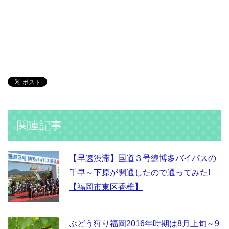
関連記事
【早速渋滞】国道３号線博多バイパスの
千早～下原が開通したので通ってみた!
【福岡市東区香椎】
ぶどう狩り福岡2016年時期は8月上旬～9