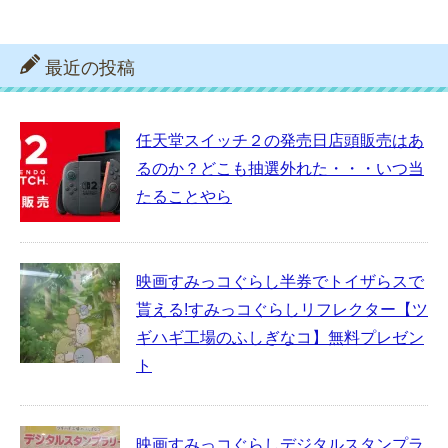
最近の投稿
任天堂スイッチ２の発売日店頭販売はあ
るのか？どこも抽選外れた・・・いつ当
たることやら
映画すみっコぐらし半券でトイザらスで
貰える!すみっコぐらしリフレクター【ツ
ギハギ工場のふしぎなコ】無料プレゼン
ト
映画すみっコぐらしデジタルスタンプラ