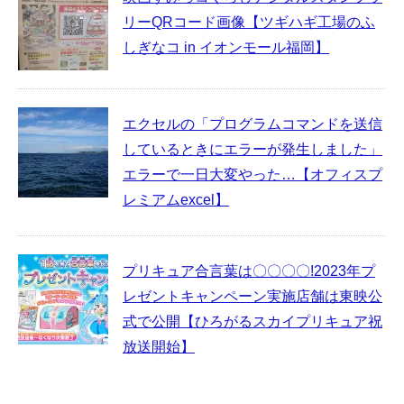
リーQRコード画像【ツギハギ工場のふ
しぎなコ in イオンモール福岡】
エクセルの「プログラムコマンドを送信
しているときにエラーが発生しました」
エラーで一日大変やった…【オフィスプ
レミアムexcel】
プリキュア合言葉は〇〇〇〇!2023年プ
レゼントキャンペーン実施店舗は東映公
式で公開【ひろがるスカイプリキュア祝
放送開始】