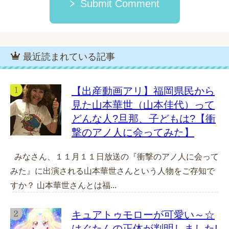
Submit Comment
最近読まれている記事
【出産動画アリ】福岡県民から
見た山本華世（山本佳代）って
どんな人?旦那、子どもは?【衝
撃のアノ人に会ってみた】
みなさん、１１月１１日放送の『衝撃のアノ人に会って
みた』に出演される山本華世さんという人物をご存知で
すか？ 山本華世さんとは福...
キュアトゥモローが可愛い～☆
はぐたんの正体が判明しました!