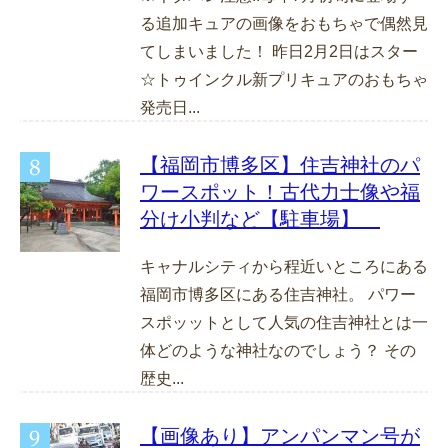
る追加キュアの画像をおもちゃで偶然見
てしまいました！ 昨日2月2日はスター
☆トゥインクル新プリキュアのおもちゃ
発売日...
【福岡市博多区】住吉神社のパ
ワースポット！古代力士像や福
分け小判など【駐車場】
キャナルシティから程近いところにある
福岡市博多区にある住吉神社。 パワー
スポッットとして人気の住吉神社とは一
体どのような神社なのでしょう？ その
歴史...
【画像あり】アンパンマン号が