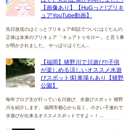
【画像あり】【HuGっと!プリキ
ュアYouTube動画】
先日放送のはぐっとプリキュア40話でついにはぐたんの
正体は未来のプリキュア 「キュアトゥモロー」 と言う事
が明かされました。 やっぱりはぐたん...
【福岡】猪野川で川遊び!!子供
が楽しめる涼しいオススメ水遊
びスポット!駐車場もあり【猪野
公園】
毎年ブログ主が行っている川遊び、水遊びスポット 猪野
川を紹介します。 福岡市都心から近く、小さい子連れで
水遊びが出来るオススメスポットですよ～！ ...