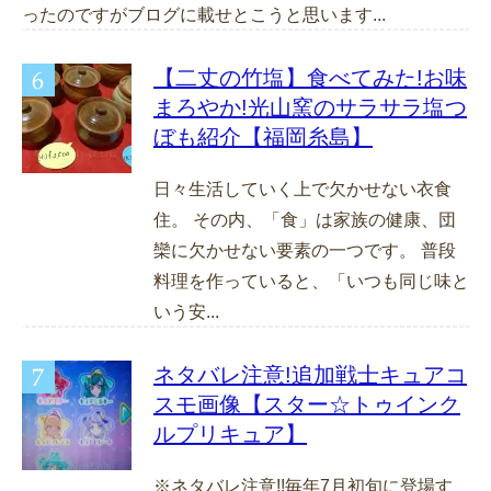
ったのですがブログに載せとこうと思います...
【二丈の竹塩】食べてみた!お味
まろやか!光山窯のサラサラ塩つ
ぼも紹介【福岡糸島】
日々生活していく上で欠かせない衣食
住。 その内、「食」は家族の健康、団
欒に欠かせない要素の一つです。 普段
料理を作っていると、「いつも同じ味と
いう安...
ネタバレ注意!追加戦士キュアコ
スモ画像【スター☆トゥインク
ルプリキュア】
※ネタバレ注意!!毎年7月初旬に登場す