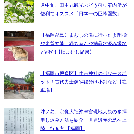
月中旬、田主丸観光ぶどう狩り案内所が
便利でオススメ「日本一の巨峰園数」
【福岡糸島】まむしの湯に行ったよ!料金
や泉質効能、猫ちゃんや結晶水汲み場な
ど紹介!【旧まむし温泉】
【福岡市博多区】住吉神社のパワースポ
ット！古代力士像や福分け小判など【駐
車場】
沖ノ島、宗像大社沖津宮現地大祭の参拝
申し込み方法を紹介。世界遺産の島へ上
陸、行き方!【福岡】