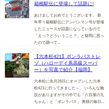
箱根駅伝に登場して話題に!
あけましておめでとうございます。 新
年早々箱根駅伝にアンパンマン号が登場
したニュースが話題になっているので
「えっ？どういうこと？」と疑問に思っ
たので調べて...
【六本松421】ボンラパストレ
ゾ（ハローデイ系高級スーパ
ー）を写真で紹介【福岡】
六本松に先月26日にオープンした六本
松421に行ってきました～。 いろんな施
設がありますがその中でも「八百屋の九
ちゃん」と「ボンラパス」 奥様の毎日...