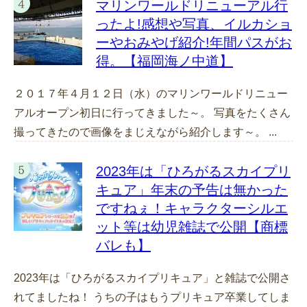
マリンワールドリニューアル行
ったよ!感想や写真、イルカショ
ーやおみやげ紹介!年間パスがお
得。【福岡海ノ中道】
２０１７年４月１２日（水）のマリンワールドリニュー
アルオープン初日に行ってきました～。 写真をたくさん
撮ってきたので画像をまじえながら紹介します～。 ...
2023年は「ひろがるスカイプリ
キュア」年末の予告は無かった
ですねぇ！キャラクターシルエ
ット等は幼児雑誌で公開【商標
バレも】
2023年は「ひろがるスカイプリキュア」と雑誌で公開さ
れてましたね！ うちの子はもうプリキュア卒業してしま