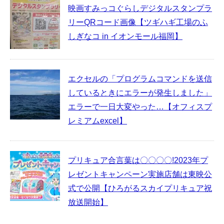
映画すみっコぐらしデジタルスタンプラ
リーQRコード画像【ツギハギ工場のふ
しぎなコ in イオンモール福岡】
エクセルの「プログラムコマンドを送信
しているときにエラーが発生しました」
エラーで一日大変やった…【オフィスプ
レミアムexcel】
プリキュア合言葉は〇〇〇〇!2023年プ
レゼントキャンペーン実施店舗は東映公
式で公開【ひろがるスカイプリキュア祝
放送開始】