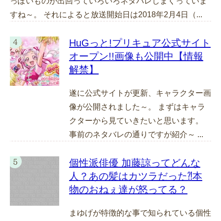
っぽいものが出回っていろいろネタバレしまくっていま
すね～。 それによると放送開始日は2018年2月4日（...
HuGっと!プリキュア公式サイト
オープン!!画像も公開中【情報
解禁】
遂に公式サイトが更新、キャラクター画
像が公開されました～。 まずはキャラ
クターから見ていきたいと思います。
事前のネタバレの通りですが紹介～ ...
個性派俳優 加藤諒ってどんな
人？あの髪はカツラだった⁈本
物のおねぇ達が怒ってる？
まゆげが特徴的な事で知られている個性