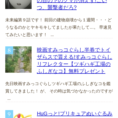
の目の下のクマが消えず!こい
つ、襲撃者だろ?
未来編第９話です！ 前回の建物崩壊から１週間・・・ど
うなるのかとヤキモキしてましたが果たして…。 早速見
てみたいと思います！ ...
映画すみっコぐらし半券でトイ
ザらスで貰える!すみっコぐらし
リフレクター【ツギハギ工場の
ふしぎなコ】無料プレゼント
先日映画すみっコぐらしツギハギ工場のふしぎなコを鑑
賞してきました！ が、 その時は気づかなかったのですが
...
HuGっと!プリキュアぬいぐるみ