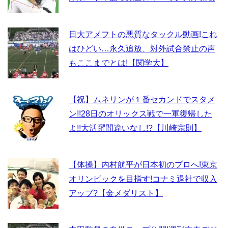
日大アメフトの悪質なタックル動画!これ
はひどい…永久追放、対外試合禁止の声
もここまでとは!【関学大】
【祝】ムネリンが１番セカンドでスタメ
ン!!28日のオリックス戦で一軍復帰した
よ!!大活躍間違いなし!?【川崎宗則】
【体操】内村航平が日本初のプロへ!東京
オリンピックを目指す!コナミ退社で収入
アップ?【金メダリスト】