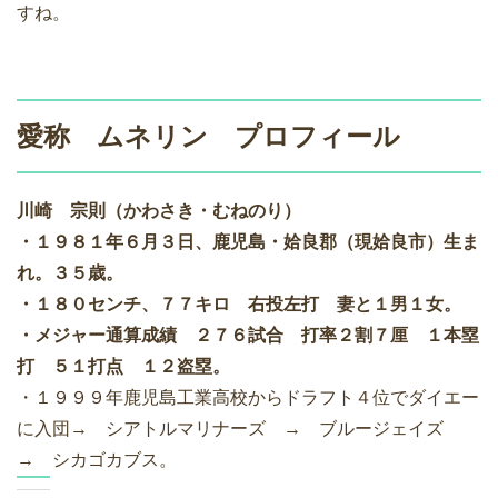
すね。
愛称 ムネリン プロフィール
川崎 宗則（かわさき・むねのり）
・１９８１年６月３日、鹿児島・姶良郡（現姶良市）生ま
れ。３５歳。
・１８０センチ、７７キロ 右投左打 妻と１男１女。
・メジャー通算成績 ２７６試合 打率２割７厘 １本塁
打 ５１打点 １２盗塁。
・１９９９年鹿児島工業高校からドラフト４位でダイエー
に入団→ シアトルマリナーズ → ブルージェイズ
→ シカゴカブス。