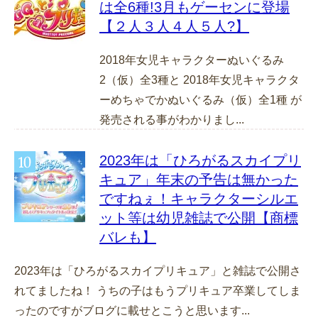
は全6種!3月もゲーセンに登場
【２人３人４人５人?】
2018年女児キャラクターぬいぐるみ
2（仮）全3種と 2018年女児キャラクタ
ーめちゃでかぬいぐるみ（仮）全1種 が
発売される事がわかりまし...
2023年は「ひろがるスカイプリ
キュア」年末の予告は無かった
ですねぇ！キャラクターシルエ
ット等は幼児雑誌で公開【商標
バレも】
2023年は「ひろがるスカイプリキュア」と雑誌で公開さ
れてましたね！ うちの子はもうプリキュア卒業してしま
ったのですがブログに載せとこうと思います...