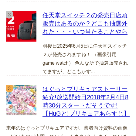
任天堂スイッチ２の発売日店頭
販売はあるのか？どこも抽選外
れた・・・いつ当たることやら
明後日2025年6月5日に任天堂スイッチ
２が発売されますね！ （画像引用：
game watch） 色んな所で抽選販売され
てますが、どこもかす...
はぐっとプリキュアストーリー
紹介!放送開始日2018年2月4日8
時30分スタートだそうです!
【HuGと!プリキュアあらすじ】
来年のはぐっとプリキュアですが、業者向け資料の画像