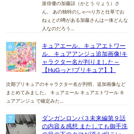
派俳優の加藤諒（かとう りょう）さ
ん。 あの独特のしゃべり方と仕草でお
ねぇとの噂がある加藤さんは一体どんな
人なのだろう...
キュアエール、キュアエトワー
ル、キュアアンジュ追加画像!キ
ャラクター名が判りました～
【HuGっと!プリキュア】】
次期プリキュアのキャラクター名が判明、追加画像など
まとめてみました。 キュアエール キュアエトワール キ
ュアアンジュ で確定みた...
ダンガンロンパ３未来編第９話
の内容＆感想 またしても御手洗