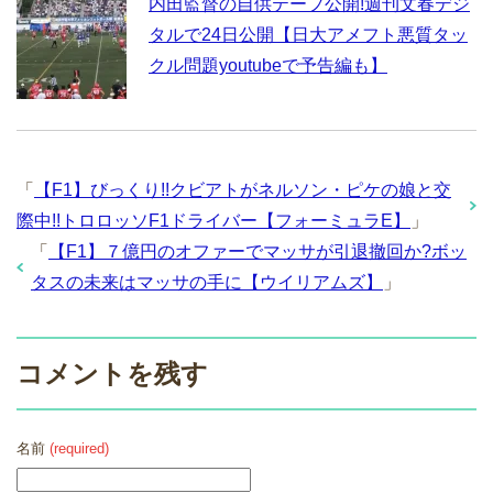
内田監督の自供テープ公開!週刊文春デジ
タルで24日公開【日大アメフト悪質タッ
クル問題youtubeで予告編も】
「
【F1】びっくり!!クビアトがネルソン・ピケの娘と交
際中!!トロロッソF1ドライバー【フォーミュラE】
」
「
【F1】７億円のオファーでマッサが引退撤回か?ボッ
タスの未来はマッサの手に【ウイリアムズ】
」
コメントを残す
名前
(required)