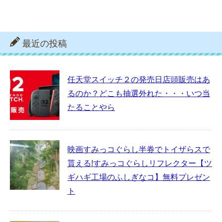
最近の投稿
任天堂スイッチ２の発売日店頭販売はあ
るのか？どこも抽選外れた・・・いつ当
たることやら
映画すみっコぐらし半券でトイザらスで
貰える!すみっコぐらしリフレクター【ツ
ギハギ工場のふしぎなコ】無料プレゼン
ト