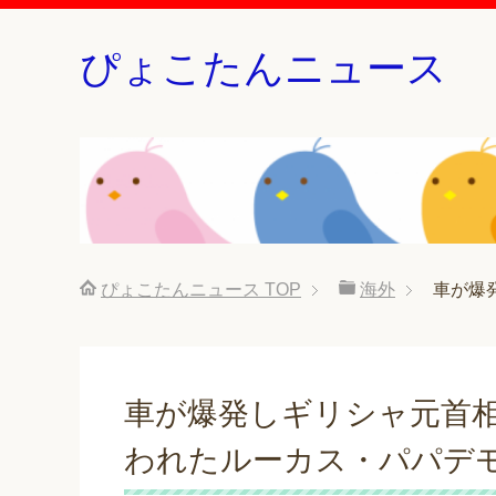
ぴょこたんニュース
ぴょこたんニュース
TOP
海外
車が爆
車が爆発しギリシャ元首相
われたルーカス・パパデ