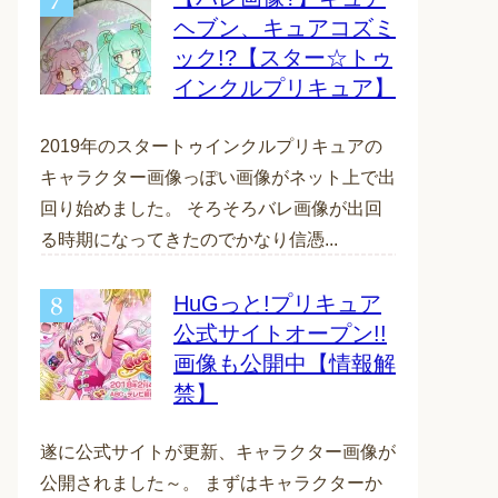
ヘブン、キュアコズミ
ック!?【スター☆トゥ
インクルプリキュア】
2019年のスタートゥインクルプリキュアの
キャラクター画像っぽい画像がネット上で出
回り始めました。 そろそろバレ画像が出回
る時期になってきたのでかなり信憑...
HuGっと!プリキュア
公式サイトオープン!!
画像も公開中【情報解
禁】
遂に公式サイトが更新、キャラクター画像が
公開されました～。 まずはキャラクターか