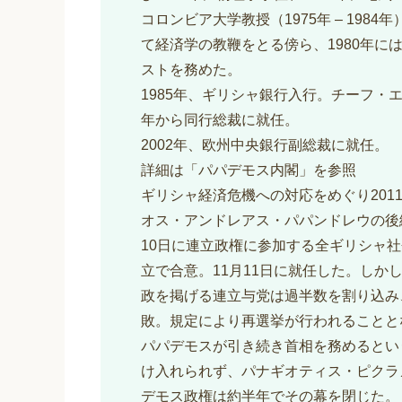
コロンビア大学教授（1975年 – 1984年
て経済学の教鞭をとる傍ら、1980年に
ストを務めた。
1985年、ギリシャ銀行入行。チーフ・
年から同行総裁に就任。
2002年、欧州中央銀行副総裁に就任。
詳細は「パパデモス内閣」を参照
ギリシャ経済危機への対応をめぐり201
オス・アンドレアス・パパンドレウの後
10日に連立政権に参加する全ギリシャ
立で合意。11月11日に就任した。しかし
政を掲げる連立与党は過半数を割り込み
敗。規定により再選挙が行われることと
パパデモスが引き続き首相を務めるとい
け入れられず、パナギオティス・ピクラ
デモス政権は約半年でその幕を閉じた。