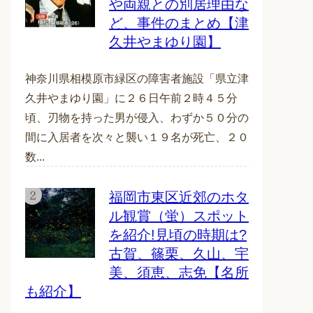
や両親との別居理由な
ど、事件のまとめ【津
久井やまゆり園】
神奈川県相模原市緑区の障害者施設「県立津
久井やまゆり園」に２６日午前２時４５分
頃、刃物を持った男が侵入、わずか５０分の
間に入居者を次々と襲い１９名が死亡、２０
数...
福岡市東区近郊のホタ
ル観賞（蛍）スポット
を紹介!見頃の時期は?
古賀、篠栗、久山、宇
美、須恵、志免【名所
も紹介】