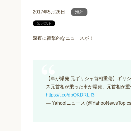
2017年5月26日
海外
深夜に衝撃的なニュースが！
【車が爆発 元ギリシャ首相重傷】ギリ
ス元首相が乗った車が爆発、元首相が重
https://t.co/dbQKDRLjf3
— Yahoo!ニュース (@YahooNewsTopic