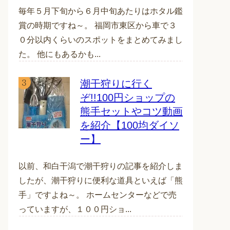
毎年５月下旬から６月中旬あたりはホタル鑑
賞の時期ですね～。 福岡市東区から車で３
０分以内くらいのスポットをまとめてみまし
た。 他にもあるかも...
潮干狩りに行く
ぞ!!100円ショップの
熊手セットやコツ動画
を紹介【100均ダイソ
ー】
以前、和白干潟で潮干狩りの記事を紹介しま
したが、潮干狩りに便利な道具といえば「熊
手」ですよね～。 ホームセンターなどで売
っていますが、１００円ショ...