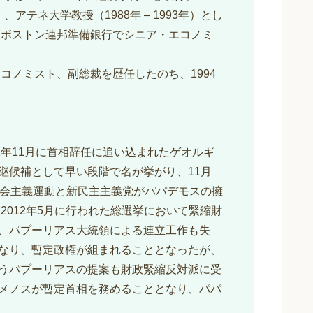
）、アテネ大学教授（1988年 – 1993年）とし
はボストン連邦準備銀行でシニア・エコノミ
エコノミスト、副総裁を歴任したのち、1994
1年11月に首相辞任に追い込まれたゲオルギ
継候補として早い段階で名が挙がり、11月
社会主義運動と新民主主義党がパパデモスの擁
2012年5月に行われた総選挙において緊縮財
、パプーリアス大統領による連立工作も失
なり、暫定政権が組まれることとなったが、
うパプーリアスの提案も財政緊縮反対派に受
メノスが暫定首相を務めることとなり、パパ