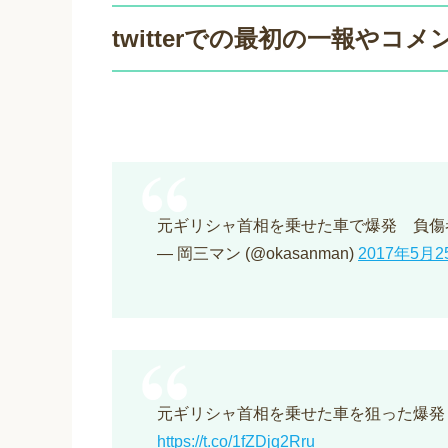
twitterでの最初の一報やコ
元ギリシャ首相を乗せた車で爆発 負傷
— 岡三マン (@okasanman)
2017年5月2
元ギリシャ首相を乗せた車を狙った爆発
https://t.co/1fZDjq2Rru