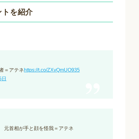
メントを紹介
者＝アテネ
https://t.co/ZXvQmUO935
5日
 元首相が手と顔を怪我＝アテネ