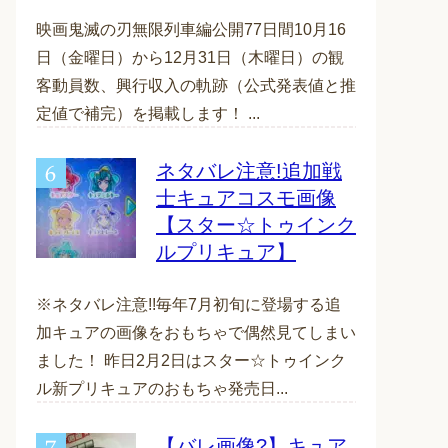
映画鬼滅の刃無限列車編公開77日間10月16
日（金曜日）から12月31日（木曜日）の観
客動員数、興行収入の軌跡（公式発表値と推
定値で補完）を掲載します！ ...
ネタバレ注意!追加戦
士キュアコスモ画像
【スター☆トゥインク
ルプリキュア】
※ネタバレ注意!!毎年7月初旬に登場する追
加キュアの画像をおもちゃで偶然見てしまい
ました！ 昨日2月2日はスター☆トゥインク
ル新プリキュアのおもちゃ発売日...
【バレ画像?】キュア