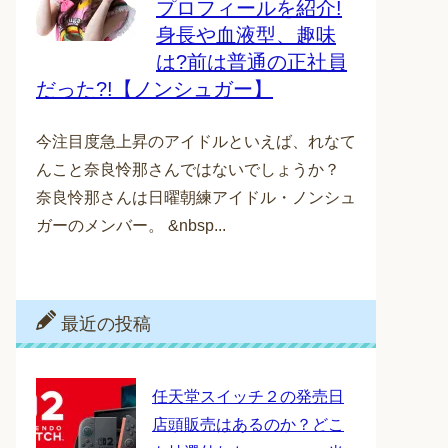
プロフィールを紹介!
身長や血液型、趣味
は?前は普通の正社員
だった?!【ノンシュガー】
今注目度急上昇のアイドルといえば、れなて
んこと奈良怜那さんではないでしょうか？
奈良怜那さんは日曜朝練アイドル・ノンシュ
ガーのメンバー。 &nbsp...
最近の投稿
任天堂スイッチ２の発売日
店頭販売はあるのか？どこ