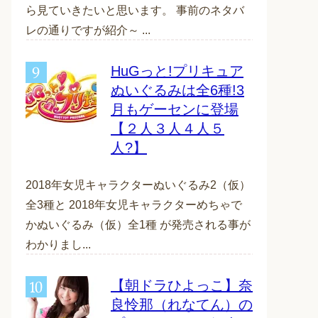
ら見ていきたいと思います。 事前のネタバ
レの通りですが紹介～ ...
HuGっと!プリキュア
ぬいぐるみは全6種!3
月もゲーセンに登場
【２人３人４人５
人?】
2018年女児キャラクターぬいぐるみ2（仮）
全3種と 2018年女児キャラクターめちゃで
かぬいぐるみ（仮）全1種 が発売される事が
わかりまし...
【朝ドラひよっこ】奈
良怜那（れなてん）の