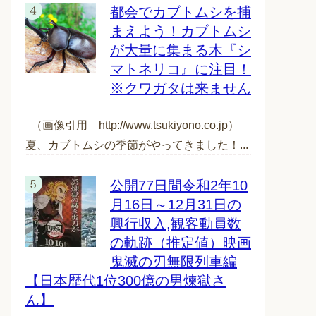
都会でカブトムシを捕
まえよう！カブトムシ
が大量に集まる木『シ
マトネリコ』に注目！
※クワガタは来ません
（画像引用 http://www.tsukiyono.co.jp）
夏、カブトムシの季節がやってきました！...
公開77日間令和2年10
月16日～12月31日の
興行収入,観客動員数
の軌跡（推定値）映画
鬼滅の刃無限列車編
【日本歴代1位300億の男煉獄さ
ん】