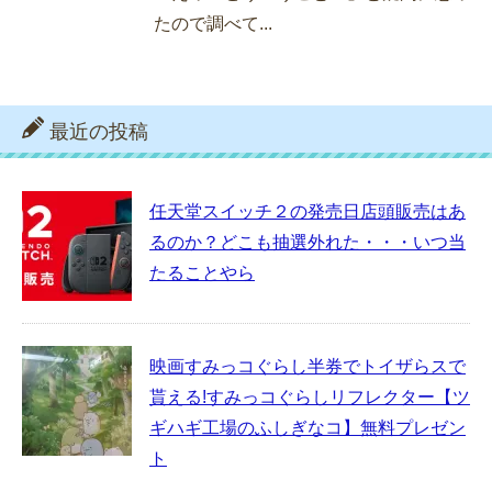
たので調べて...
最近の投稿
任天堂スイッチ２の発売日店頭販売はあ
るのか？どこも抽選外れた・・・いつ当
たることやら
映画すみっコぐらし半券でトイザらスで
貰える!すみっコぐらしリフレクター【ツ
ギハギ工場のふしぎなコ】無料プレゼン
ト