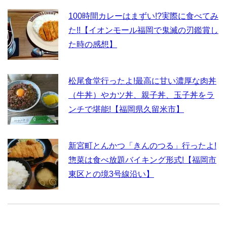
100時間カレーはまずい!?実際に食べてみ
た!!【イオンモール福岡で鬼滅の刃鑑賞し
た時の感想】
松尾食堂行ったよ!最高に甘い濃厚な肉丼
（牛丼）やカツ丼、親子丼、玉子丼をラ
ンチで堪能!【福岡県久留米市】
新宮町とんかつ「きんのつる」行ったよ!
惣菜は食べ放題バイキング形式!【福岡市
東区との境3号線沿い】