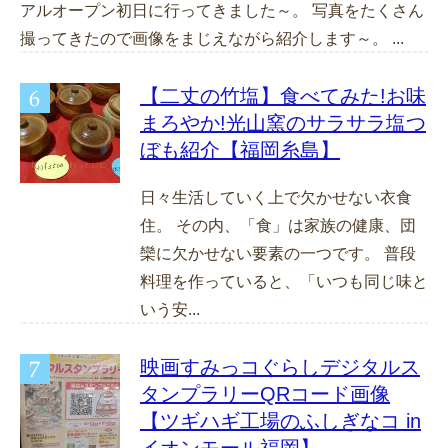
アルオープン初日に行ってきました～。 写真をたくさん
撮ってきたので画像をまじえながら紹介します～。 ...
【二丈の竹塩】食べてみた!お味
まろやか!光山窯のサラサラ塩つ
ぼも紹介【福岡糸島】
日々生活していく上で欠かせない衣食
住。 その内、「食」は家族の健康、団
欒に欠かせない要素の一つです。 普段
料理を作っていると、「いつも同じ味と
いう安...
映画すみっコぐらしデジタルス
タンプラリーQRコード画像
【ツギハギ工場のふしぎなコ in
イオンモール福岡】