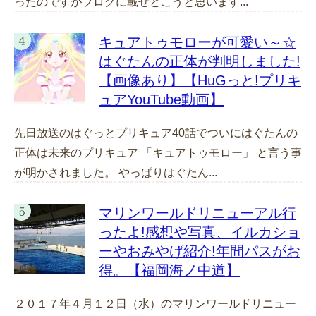
ったのですがブログに載せとこうと思います...
キュアトゥモローが可愛い～☆
はぐたんの正体が判明しました!
【画像あり】【HuGっと!プリキ
ュアYouTube動画】
先日放送のはぐっとプリキュア40話でついにはぐたんの
正体は未来のプリキュア 「キュアトゥモロー」 と言う事
が明かされました。 やっぱりはぐたん...
マリンワールドリニューアル行
ったよ!感想や写真、イルカショ
ーやおみやげ紹介!年間パスがお
得。【福岡海ノ中道】
２０１７年４月１２日（水）のマリンワールドリニュー