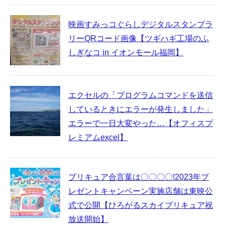
映画すみっコぐらしデジタルスタンプラ
リーQRコード画像【ツギハギ工場のふ
しぎなコ in イオンモール福岡】
エクセルの「プログラムコマンドを送信
しているときにエラーが発生しました」
エラーで一日大変やった…【オフィスプ
レミアムexcel】
プリキュア合言葉は〇〇〇〇!2023年プ
レゼントキャンペーン実施店舗は東映公
式で公開【ひろがるスカイプリキュア祝
放送開始】