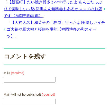
「
【新宮町】たい焼き博多えべす行ったよ!あんこたっぷ
りで美味しい～!次回黒あん無料券もあるオススメのお店
です【福岡県粕屋郡】
」
「
【天神大名】和菓子の「駒屋」行ったよ!美味しいイチ
ゴ大福や豆大福と桜餅を堪能【福岡博多の和スイー
ツ】
」
コメントを残す
名前
(required)
Mail (will not be published)
(required)