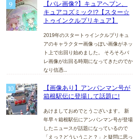
【バレ画像?】キュアヘブン、
キュアコズミック!?【スター☆
トゥインクルプリキュア】
2019年のスタートゥインクルプリキュ
アのキャラクター画像っぽい画像がネッ
ト上で出回り始めました。 そろそろバ
レ画像が出回る時期になってきたのでか
なり信憑...
【画像あり】アンパンマン号が
箱根駅伝に登場して話題に!
あけましておめでとうございます。 新
年早々箱根駅伝にアンパンマン号が登場
したニュースが話題になっているので
「えっ？どういうこと？」と疑問に思っ