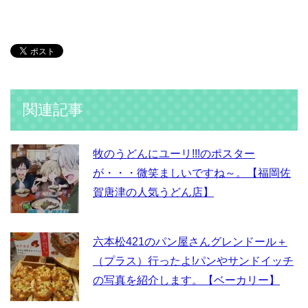
関連記事
牧のうどんにユーリ!!!のポスター
が・・・微笑ましいですね～。【福岡佐
賀唐津の人気うどん店】
六本松421のパン屋さんグレンドール＋
（プラス）行ったよ!パンやサンドイッチ
の写真を紹介します。【ベーカリー】