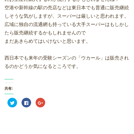
空港や新幹線の駅の売店などは東日本でも普通に販売継続
しそうな気がしますが、スーパーは厳しいと思われます。
広域に独自の流通網も持っている大手スーパーはもしかし
たら販売継続するかもしれませんので
まだあきらめてはいけないと思います。
西日本でも来年の受験シーズンの「ウカール」は販売され
るのかどうか気になるところです。
共有:
ク
F
ク
リ
a
リ
ッ
c
ッ
ク
e
ク
し
b
し
て
o
て
T
o
G
w
k
o
i
で
o