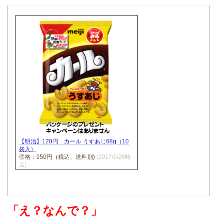
【明治】120円 カール うすあじ68g（10
袋入）
価格：950円（税込、送料別)
(2017/5/26時
点)
「え？なんで？」