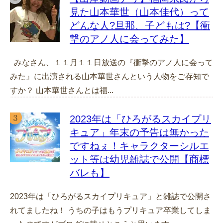
見た山本華世（山本佳代）って
どんな人?旦那、子どもは?【衝
撃のアノ人に会ってみた】
みなさん、１１月１１日放送の『衝撃のアノ人に会って
みた』に出演される山本華世さんという人物をご存知で
すか？ 山本華世さんとは福...
2023年は「ひろがるスカイプリ
キュア」年末の予告は無かった
ですねぇ！キャラクターシルエ
ット等は幼児雑誌で公開【商標
バレも】
2023年は「ひろがるスカイプリキュア」と雑誌で公開さ
れてましたね！ うちの子はもうプリキュア卒業してしま