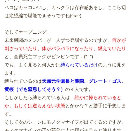
ペコはカッコいいし、カムクラは存在感あるし、ここら辺
は絶望編で堪能できそうですね(^ω^)
そしてオープニング。
未来機関のメンバーが一人ずつ登場するのですが、
何かが
刺さっていたり、体がバラバラになったり、燃えていたり
と、全員死亡フラグがビンビンです…(*_*)
でも、よく見ると何人かは
縛られているだけ
のように見え
ます。
縛られているのは
天願元学園長と葉隠、グレート・ゴス、
黄桜（でも窒息してそう？）
の４人です。
もしかしたら縛られている人は、
誰かに操られていると
か、もしくは逆らえない状態
とかかな？と勝手に予想しま
す。
そして次のシーンにモノクマナイフが出てくるのですが、
モノクマナイフの刃の部分に人の顔がチラッと映ります。