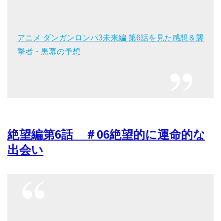
アニメ ダンガンロンパ3未来編 第6話を見た感想＆襲
撃者・黒幕の予想
絶望編第6話 ＃06絶望的に運命的な
出会い