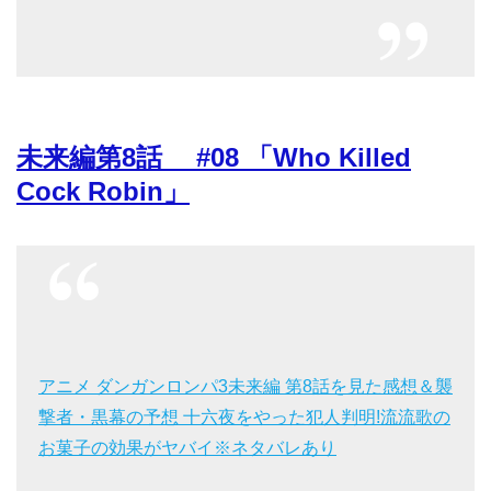
未来編第8話 #08 「Who Killed
Cock Robin」
アニメ ダンガンロンパ3未来編 第8話を見た感想＆襲
撃者・黒幕の予想 十六夜をやった犯人判明!流流歌の
お菓子の効果がヤバイ※ネタバレあり