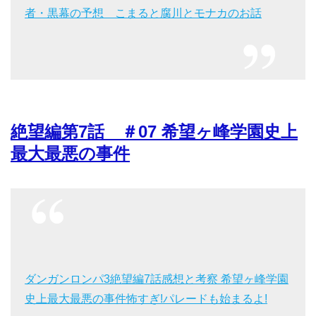
者・黒幕の予想 こまると腐川とモナカのお話
絶望編第7話 ＃07 希望ヶ峰学園史上
最大最悪の事件
ダンガンロンパ3絶望編7話感想と考察 希望ヶ峰学園
史上最大最悪の事件怖すぎ!パレードも始まるよ!