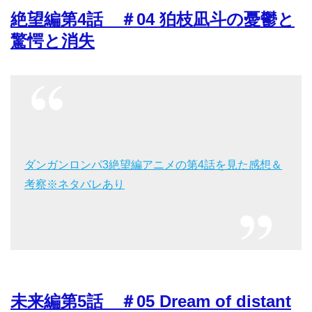
絶望編第4話 ＃04 狛枝凪斗の憂鬱と
驚愕と消失
ダンガンロンパ3絶望編アニメの第4話を見た感想＆
考察※ネタバレあり
未来編第5話 ＃05 Dream of distant