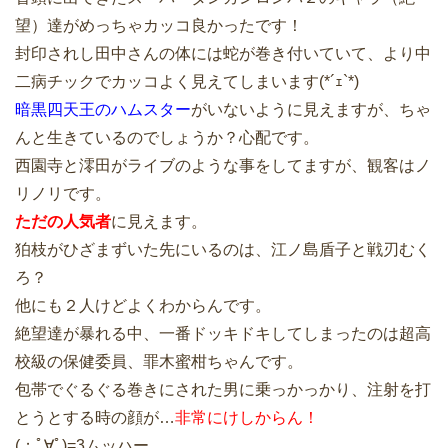
望）達がめっちゃカッコ良かったです！
封印されし田中さんの体には蛇が巻き付いていて、より中
二病チックでカッコよく見えてしまいます(*´ｪ`*)
暗黒四天王のハムスター
がいないように見えますが、ちゃ
んと生きているのでしょうか？心配です。
西園寺と澪田がライブのような事をしてますが、観客はノ
リノリです。
ただの人気者
に見えます。
狛枝がひざまずいた先にいるのは、江ノ島盾子と戦刃むく
ろ？
他にも２人けどよくわからんです。
絶望達が暴れる中、一番ドッキドキしてしまったのは超高
校級の保健委員、罪木蜜柑ちゃんです。
包帯でぐるぐる巻きにされた男に乗っかっかり、注射を打
とうとする時の顔が…
非常にけしからん！
(；ﾟ∀ﾟ)=3ムッハー