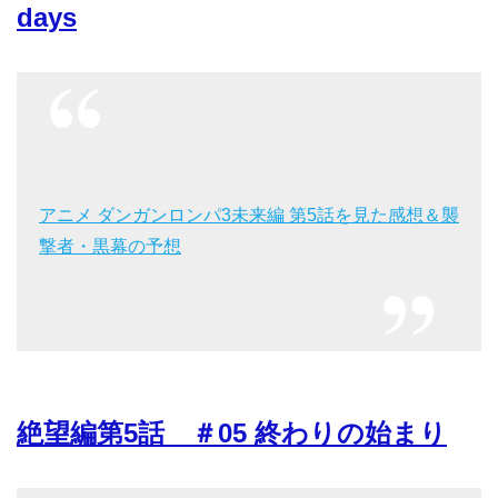
days
アニメ ダンガンロンパ3未来編 第5話を見た感想＆襲
撃者・黒幕の予想
絶望編第5話 ＃05 終わりの始まり