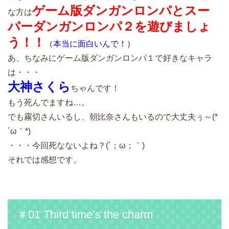
ゲーム版ダンガンロンパとスー
な方は
パーダンガンロンパ２を遊びましょ
う！！
（本当に面白いんで！）
あ、ちなみにゲーム版ダンガンロンパ１で好きなキャラ
は・・・
大神さくら
ちゃんです！
もう死んでますね…。
でも霧切さんいるし、朝比奈さんもいるので大丈夫ぅ～(*
´ω｀*)
・・・今回死なないよね？(´；ω；｀)
それでは感想です。
＃01 Third time’s the charm