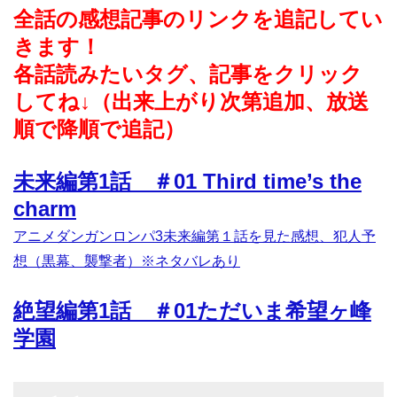
全話の感想記事のリンクを追記してい
きます！
各話読みたいタグ、記事をクリック
してね↓（出来上がり次第追加、放送
順で降順で追記）
未来編第1話 ＃01 Third time’s the
charm
アニメダンガンロンパ3未来編第１話を見た感想、犯人予
想（黒幕、襲撃者）※ネタバレあり
絶望編第1話 ＃01ただいま希望ヶ峰
学園