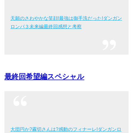
天願のさわやかな笑顔!最強は御手洗だった!ダンガン
ロンパ３未来編最終回感想と考察
最終回希望編スペシャル
大団円か?霧切さんは?感動のフィナーレ!ダンガンロ