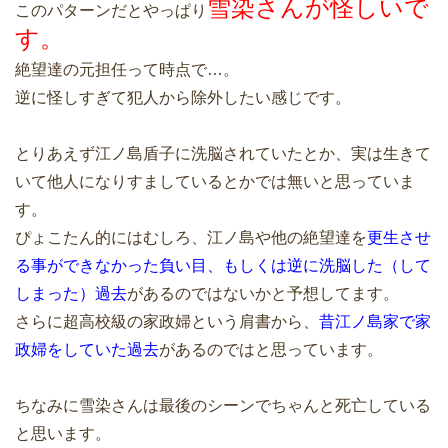
雪染さんが怪しいで
このパターンだとやっぱり
す。
絶望達の元担任って時点で…。
逆に怪しすぎて犯人から除外したい感じです。
とりあえず江ノ島盾子に洗脳されていたとか、実は生きて
いて他人になりすましているとかでは無いと思っていま
す。
ぴょこたん的にはむしろ、江ノ島や他の絶望達を
更生させ
る事ができなかった負い目、もしくは逆に洗脳した（して
しまった）過去
があるのではないかと予想してます。
さらに超高校級の家政婦という肩書から、
昔江ノ島家で家
政婦をしていた過去
があるのではと思っています。
ちなみに雪染さんは最後のシーンでちゃんと死亡している
と思います。