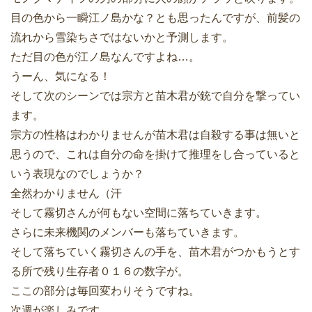
目の色から一瞬江ノ島かな？とも思ったんですが、前髪の
流れから雪染ちさではないかと予測します。
ただ目の色が江ノ島なんですよね…。
うーん、気になる！
そして次のシーンでは宗方と苗木君が銃で自分を撃ってい
ます。
宗方の性格はわかりませんが苗木君は自殺する事は無いと
思うので、これは自分の命を掛けて推理をし合っていると
いう表現なのでしょうか？
全然わかりません（汗
そして霧切さんが何もない空間に落ちていきます。
さらに未来機関のメンバーも落ちていきます。
そして落ちていく霧切さんの手を、苗木君がつかもうとす
る所で残り生存者０１６の数字が。
ここの部分は毎回変わりそうですね。
次週が楽しみです。