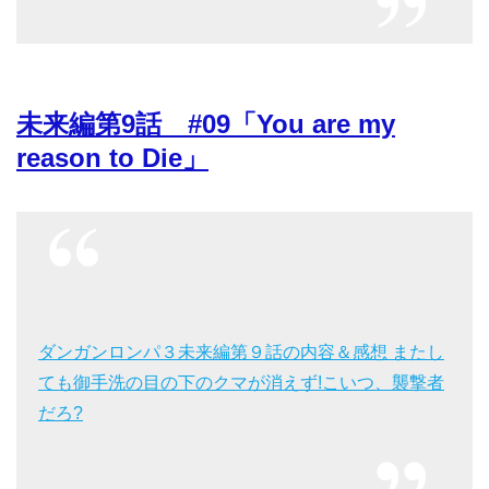
未来編第9話 #09「You are my
reason to Die」
ダンガンロンパ３未来編第９話の内容＆感想 またし
ても御手洗の目の下のクマが消えず!こいつ、襲撃者
だろ?