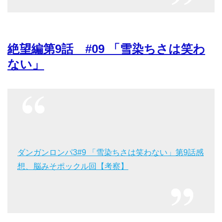
絶望編第9話 #09 「雪染ちさは笑わ
ない」
ダンガンロンパ3#9 「雪染ちさは笑わない」第9話感
想、脳みそポックル回【考察】