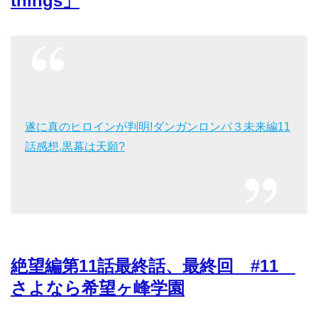
things」
遂に真のヒロインが判明!ダンガンロンパ３未来編11
話感想,黒幕は天願?
絶望編第11話最終話、最終回 #11
さよなら希望ヶ峰学園