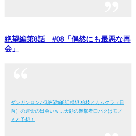
絶望編第8話 #08「偶然にも最悪な再
会」
ダンガンロンパ3絶望編8話感想 狛枝とカムクラ（日
向）の運命の出会いｗ…天願の襲撃者口パクはモノ
ミと予想！