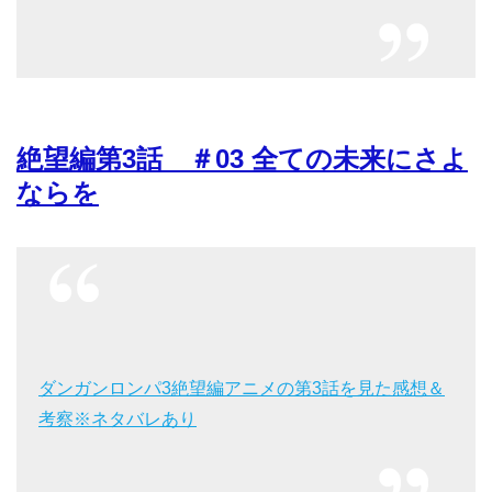
絶望編第3話 ＃03 全ての未来にさよ
ならを
ダンガンロンパ3絶望編アニメの第3話を見た感想＆
考察※ネタバレあり