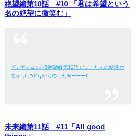
絶望編第10話 #10 「君は希望という
名の絶望に微笑む」
ダンガンロンパ3絶望編 第10話 ぴょこたんの感想 ホ
モォ ┌(┌^o^)┐からの…七海ーーー!
未来編第11話 #11「All good