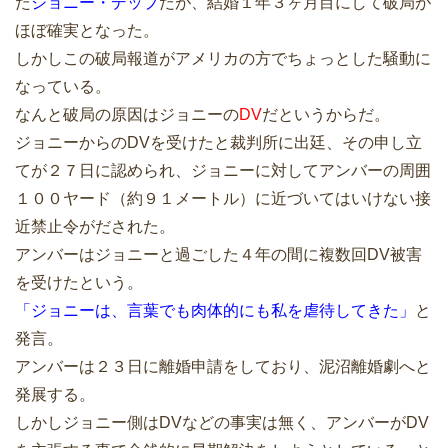
た
ジョニー・デップ
だが、結婚１年３ヶ月目にして破局が
ほぼ確実となった。
しかしこの破局報道がアメリカの方でちょっとした騒動に
なっている。
なんと破局の原因はジョニーの
DV
だというからだ。
ジョニーからのDVを受けたと裁判所に出廷、その申し立
てが２７日に認められ、ジョニーに対してアンバーの周囲
１００ヤード（約９１メートル）に近づいてはいけない接
近禁止令がだされた。
アンバーはジョニーと過ごした４年の間に複数回DV被害
を受けたという。
「ジョニーは、言葉でも肉体的にも私を虐待してきた」
と
発言。
アンバーは２３日に離婚申請をしており、泥沼離婚劇へと
発展する。
しかしジョニー側はDVなどの事実は無く、アンバーがDV