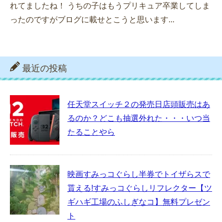
れてましたね！ うちの子はもうプリキュア卒業してしま
ったのですがブログに載せとこうと思います...
最近の投稿
任天堂スイッチ２の発売日店頭販売はあ
るのか？どこも抽選外れた・・・いつ当
たることやら
映画すみっコぐらし半券でトイザらスで
貰える!すみっコぐらしリフレクター【ツ
ギハギ工場のふしぎなコ】無料プレゼン
ト