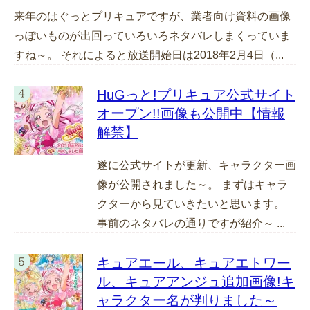
来年のはぐっとプリキュアですが、業者向け資料の画像
っぽいものが出回っていろいろネタバレしまくっていま
すね～。 それによると放送開始日は2018年2月4日（...
HuGっと!プリキュア公式サイト
オープン!!画像も公開中【情報
解禁】
遂に公式サイトが更新、キャラクター画
像が公開されました～。 まずはキャラ
クターから見ていきたいと思います。
事前のネタバレの通りですが紹介～ ...
キュアエール、キュアエトワー
ル、キュアアンジュ追加画像!キ
ャラクター名が判りました～