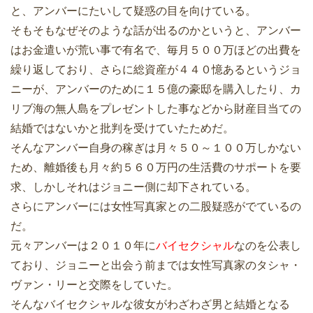
と、アンバーにたいして疑惑の目を向けている。
そもそもなぜそのような話が出るのかというと、アンバー
はお金遣いが荒い事で有名で、毎月５００万ほどの出費を
繰り返しており、さらに総資産が４４０憶あるというジョ
ニーが、アンバーのために１５億の豪邸を購入したり、カ
リブ海の無人島をプレゼントした事などから財産目当ての
結婚ではないかと批判を受けていたためだ。
そんなアンバー自身の稼ぎは月々５０～１００万しかない
ため、離婚後も月々約５６０万円の生活費のサポートを要
求、しかしそれはジョニー側に却下されている。
さらにアンバーには女性写真家との二股疑惑がでているの
だ。
元々アンバーは２０１０年に
バイセクシャル
なのを公表し
ており、ジョニーと出会う前までは女性写真家のタシャ・
ヴァン・リーと交際をしていた。
そんなバイセクシャルな彼女がわざわざ男と結婚となる