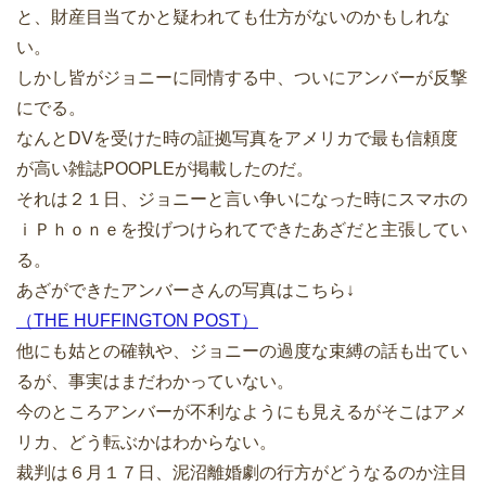
と、財産目当てかと疑われても仕方がないのかもしれな
い。
しかし皆がジョニーに同情する中、ついにアンバーが反撃
にでる。
なんとDVを受けた時の証拠写真をアメリカで最も信頼度
が高い雑誌POOPLEが掲載したのだ。
それは２１日、ジョニーと言い争いになった時にスマホの
ｉＰｈｏｎｅを投げつけられてできたあざだと主張してい
る。
あざができたアンバーさんの写真はこちら↓
（THE HUFFINGTON POST）
他にも姑との確執や、ジョニーの過度な束縛の話も出てい
るが、事実はまだわかっていない。
今のところアンバーが不利なようにも見えるがそこはアメ
リカ、どう転ぶかはわからない。
裁判は６月１７日、泥沼離婚劇の行方がどうなるのか注目