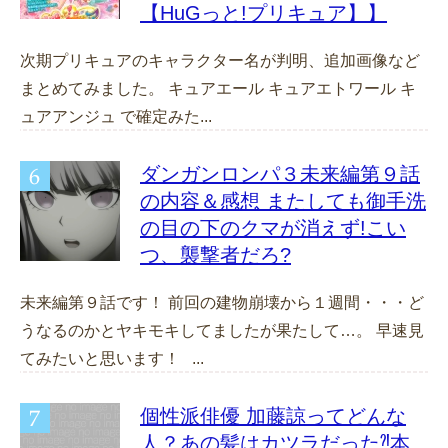
【HuGっと!プリキュア】】
次期プリキュアのキャラクター名が判明、追加画像など
まとめてみました。 キュアエール キュアエトワール キ
ュアアンジュ で確定みた...
ダンガンロンパ３未来編第９話
の内容＆感想 またしても御手洗
の目の下のクマが消えず!こい
つ、襲撃者だろ?
未来編第９話です！ 前回の建物崩壊から１週間・・・ど
うなるのかとヤキモキしてましたが果たして…。 早速見
てみたいと思います！ ...
個性派俳優 加藤諒ってどんな
人？あの髪はカツラだった⁈本