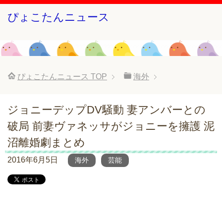
ぴょこたんニュース
ぴょこたんニュース
TOP
海外
ジョニーデップDV騒動 妻アンバーとの
破局 前妻ヴァネッサがジョニーを擁護 泥
沼離婚劇まとめ
2016年6月5日
海外
芸能