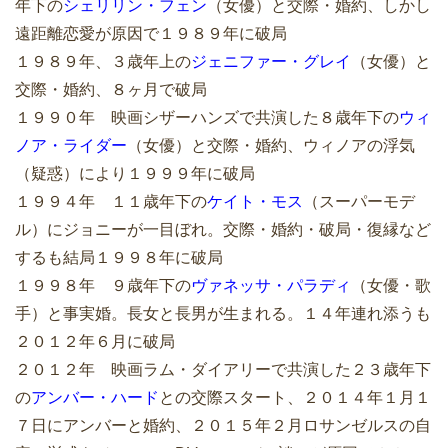
年下の
シェリリン・フェン
（女優）と交際・婚約、しかし
遠距離恋愛が原因で１９８９年に破局
１９８９年、３歳年上の
ジェニファー・グレイ
（女優）と
交際・婚約、８ヶ月で破局
１９９０年 映画シザーハンズで共演した８歳年下の
ウィ
ノア・ライダー
（女優）と交際・婚約、ウィノアの浮気
（疑惑）により１９９９年に破局
１９９４年 １１歳年下の
ケイト・モス
（スーパーモデ
ル）にジョニーが一目ぼれ。交際・婚約・破局・復縁など
するも結局１９９８年に破局
１９９８年 ９歳年下の
ヴァネッサ・パラディ
（女優・歌
手）と事実婚。長女と長男が生まれる。１４年連れ添うも
２０１２年６月に破局
２０１２年 映画ラム・ダイアリーで共演した２３歳年下
の
アンバー・ハード
との交際スタート、２０１４年１月１
７日にアンバーと婚約、２０１５年２月ロサンゼルスの自