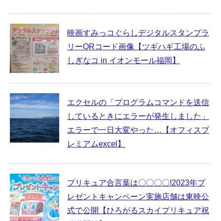
映画すみっコぐらしデジタルスタンプラ
リーQRコード画像【ツギハギ工場のふ
しぎなコ in イオンモール福岡】
エクセルの「プログラムコマンドを送信
しているときにエラーが発生しました」
エラーで一日大変やった…【オフィスプ
レミアムexcel】
プリキュア合言葉は〇〇〇〇!2023年プ
レゼントキャンペーン実施店舗は東映公
式で公開【ひろがるスカイプリキュア祝