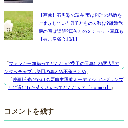
【画像】石黒彩の現在!実は料理の品数を
ごまかしていた?!子どもの人数は?離婚危
機の噂は誤解?真矢との２ショット写真も
【有吉反省会10/1】
「
ファンキー加藤ってどんな人?柴田の元妻は極悪人⁈ア
ンタッチャブル柴田の妻とW不倫まとめ
」
「
映画版 傷だらけの悪魔主題歌オーディショングランプ
リに選ばれた菜々さんってどんな人？【 comico】
」
コメントを残す