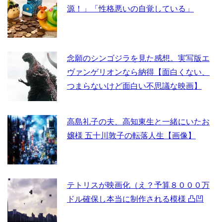
源！」「性格悪いの自覚している」
念願のシンゴジラを見た感想。実写版エ
ヴァンゲリオンなら納得【面白くない、
つまらないけど面白い不思議な映画】
高島礼子の夫、高知東生と一緒にいたお
嬢様 五十川敦子の転落人生【画像】
テトリスが映画化（え？予算８０００万
ドル確保し本当に制作される模様 凸凹