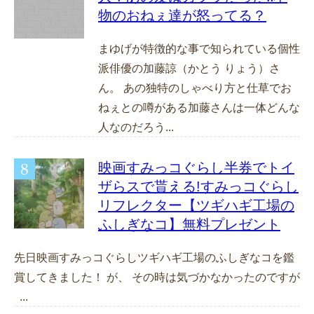
物のおねぇ達が怒ってる？
まゆげが特徴的な事で知られている個性
派俳優の加藤諒（かとう りょう）さ
ん。 あの独特のしゃべり方と仕草でお
ねぇとの噂がある加藤さんは一体どんな
人なのだろう...
映画すみっコぐらし半券でトイ
ザらスで貰える!すみっコぐらし
リフレクター【ツギハギ工場の
ふしぎなコ】無料プレゼント
先日映画すみっコぐらしツギハギ工場のふしぎなコを鑑
賞してきました！ が、 その時は気づかなかったのですが
...