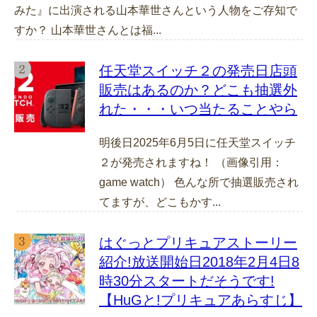
みた』に出演される山本華世さんという人物をご存知で
すか？ 山本華世さんとは福...
任天堂スイッチ２の発売日店頭
販売はあるのか？どこも抽選外
れた・・・いつ当たることやら
明後日2025年6月5日に任天堂スイッチ
２が発売されますね！ （画像引用：
game watch） 色んな所で抽選販売され
てますが、どこもかす...
はぐっとプリキュアストーリー
紹介!放送開始日2018年2月4日8
時30分スタートだそうです!
【HuGと!プリキュアあらすじ】