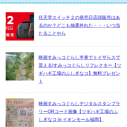
任天堂スイッチ２の発売日店頭販売はあ
るのか？どこも抽選外れた・・・いつ当
たることやら
映画すみっコぐらし半券でトイザらスで
貰える!すみっコぐらしリフレクター【ツ
ギハギ工場のふしぎなコ】無料プレゼン
ト
映画すみっコぐらしデジタルスタンプラ
リーQRコード画像【ツギハギ工場のふ
しぎなコ in イオンモール福岡】