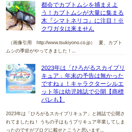
都会でカブトムシを捕まえよ
う！カブトムシが大量に集まる
木『シマトネリコ』に注目！※
クワガタは来ません
（画像引用 http://www.tsukiyono.co.jp） 夏、カブト
ムシの季節がやってきました！...
2023年は「ひろがるスカイプリ
キュア」年末の予告は無かった
ですねぇ！キャラクターシルエ
ット等は幼児雑誌で公開【商標
バレも】
2023年は「ひろがるスカイプリキュア」と雑誌で公開さ
れてましたね！ うちの子はもうプリキュア卒業してしま
ったのですがブログに載せとこうと思います...