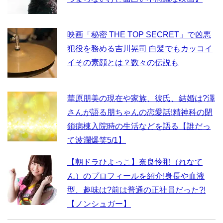
映画「秘密 THE TOP SECRET」で凶悪
犯役を務める吉川晃司 白髪でもカッコイ
イその素顔とは？数々の伝説も
華原朋美の現在や家族、彼氏、結婚は?澤
さんが語る朋ちゃんの恋愛話!精神科の閉
鎖病棟入院時の生活などを語る【誰だっ
て波瀾爆笑5/1】
【朝ドラひよっこ】奈良怜那（れなて
ん）のプロフィールを紹介!身長や血液
型、趣味は?前は普通の正社員だった?!
【ノンシュガー】