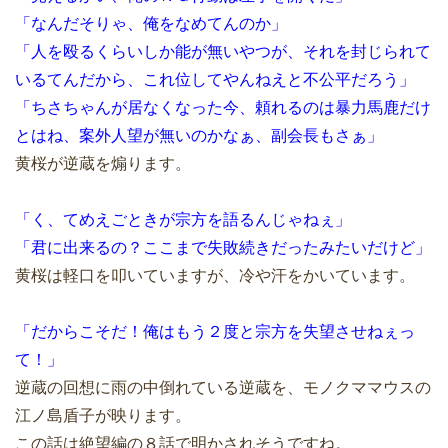
「なんだそりゃ、俺をなめてんのか」
「人を殴るくらいしか能が無いやつが、それを封じられて
いるてんだから、これ位してやんねえと不公平だろう」
「ちさちゃんが居なくなった今、頼れるのは暴力馬鹿だけ
とはね、案外人望が無いのかなぁ、副会長もさぁ」
黄桜が逆蔵を煽ります。
「く、てめえごときが宗方を語るんじゃねぇ」
「君に出来るの？ここまで失敗続きだったみたいだけど」
黄桜は軽口を叩いていますが、冷や汗をかいています。
「だからこそだ！俺はもう２度と宗方を失望させねぇっ
て！」
逆蔵の回想に雨の中倒れている逆蔵を、モノクママウスの
江ノ島盾子が映ります。
この話は絶望編の８話で明かされそうですね。