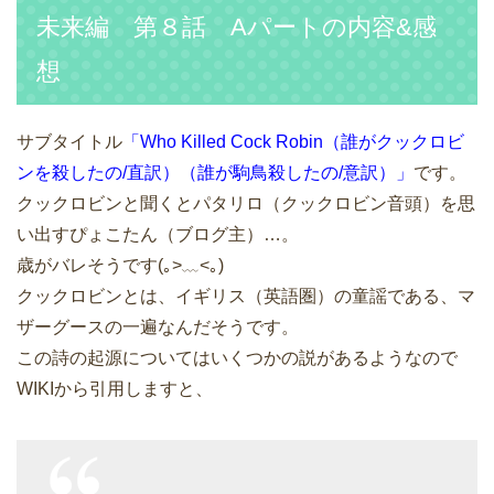
未来編 第８話 Aパートの内容&感
想
サブタイトル
「Who Killed Cock Robin（誰がクックロビ
ンを殺したの/直訳）（誰が駒鳥殺したの/意訳）」
です。
クックロビンと聞くとパタリロ（クックロビン音頭）を思
い出すぴょこたん（ブログ主）…。
歳がバレそうです(｡>﹏<｡)
クックロビンとは、イギリス（英語圏）の童謡である、マ
ザーグースの一遍なんだそうです。
この詩の起源についてはいくつかの説があるようなので
WIKIから引用しますと、