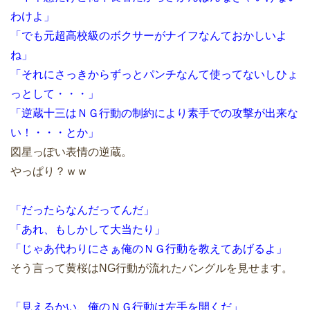
わけよ」
「でも元超高校級のボクサーがナイフなんておかしいよ
ね」
「それにさっきからずっとパンチなんて使ってないしひょ
っとして・・・」
「逆蔵十三はＮＧ行動の制約により素手での攻撃が出来な
い！・・・とか」
図星っぽい表情の逆蔵。
やっぱり？ｗｗ
「だったらなんだってんだ」
「あれ、もしかして大当たり」
「じゃあ代わりにさぁ俺のＮＧ行動を教えてあげるよ」
そう言って黄桜はNG行動が流れたバングルを見せます。
「見えるかい、俺のＮＧ行動は左手を開くだ」