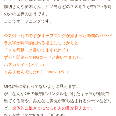
霧切さんや苗木くん、江ノ島などの７８期生が中にいる時
の外の世界のようです。
ここでオープニングです。
今気付いたのですがオープニングが始まった瞬間のパラパ
ラ文字が瞬間的に出る場面にしっかりと
「ＮＧ行動」と書いてますね(^_^;)
ずっと間違ってNGコードと書いてました。
ハズカシイ～(ノ▽〃)
すみませんでしたm(_ _)mペコペコ
OPは特に変わってないように見えます。
が、なんかOPの最初にバングルをつけたキャラが連続で
出てくる所や、みんなに弾丸が撃ち込まれるシーンなどな
ど、
全体的に逆さまになった人の目が見えます。
なんか怖いです(((((((( ；ﾟДﾟ)))))))